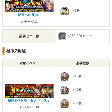
×7枚
絶望への反抗!!
ステージ11
×280,000ゼニー
必要ゼニー数
極限Z覚醒
対象イベント
必要枚数
×15枚
×40枚
極限Zバトル「ゼノバース」
×30枚
レベル1〜30