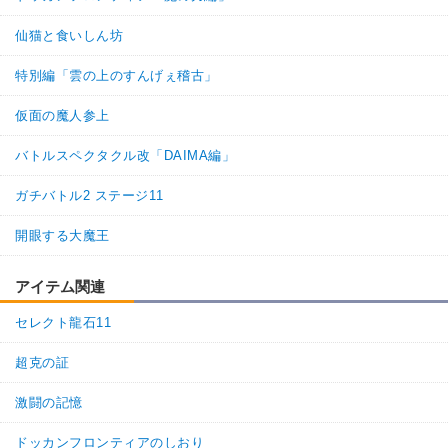
仙猫と食いしん坊
特別編「雲の上のすんげぇ稽古」
仮面の魔人参上
バトルスペクタクル改「DAIMA編」
ガチバトル2 ステージ11
開眼する大魔王
アイテム関連
セレクト龍石11
超克の証
激闘の記憶
ドッカンフロンティアのしおり