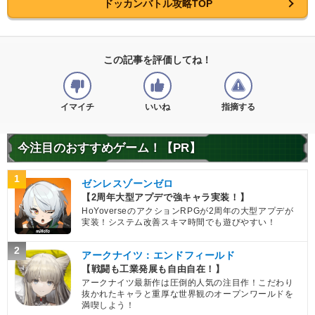
ドッカンバトル攻略TOP
この記事を評価してね！
イマイチ
いいね
指摘する
今注目のおすすめゲーム！【PR】
1
ゼンレスゾーンゼロ
【2周年大型アプデで強キャラ実装！】
HoYoverseのアクションRPGが2周年の大型アプデが
実装！システム改善スキマ時間でも遊びやすい！
2
アークナイツ：エンドフィールド
【戦闘も工業発展も自由自在！】
アークナイツ最新作は圧倒的人気の注目作！こだわり
抜かれたキャラと重厚な世界観のオープンワールドを
満喫しよう！