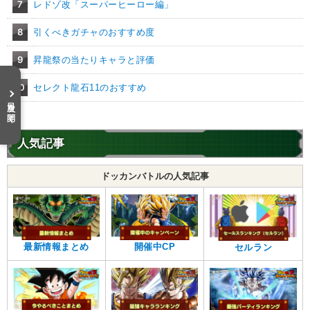
7
レドゾ改「スーパーヒーロー編」
8
引くべきガチャのおすすめ度
9
昇龍祭の当たりキャラと評価
10
セレクト龍石11のおすすめ
目次を開く
人気記事
ドッカンバトルの人気記事
最新情報まとめ
開催中CP
セルラン