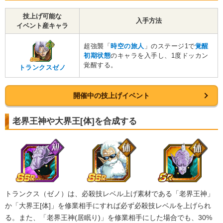
技上げ可能な
入手方法
イベント産キャラ
超強襲「
時空の旅人
」のステージ1で
覚醒
初期状態
のキャラを入手し、1度ドッカン
覚醒する。
トランクスゼノ
開催中の技上げイベント
老界王神や大界王[体]を合成する
トランクス（ゼノ）は、必殺技レベル上げ素材である「老界王神」
か「大界王[体]」を修業相手にすれば必ず必殺技レベルを上げられ
る。また、「老界王神(居眠り)」を修業相手にした場合でも、30%