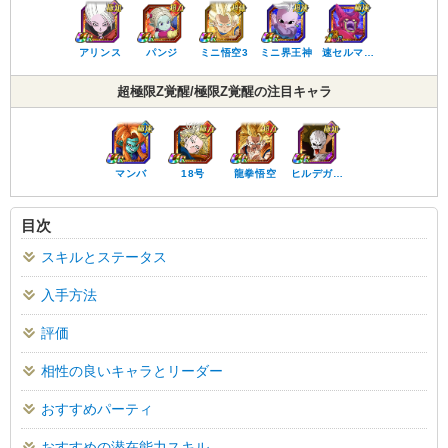
アリンス
パンジ
ミニ悟空3
ミニ界王神
速セルマ…
超極限Z覚醒/極限Z覚醒の注目キャラ
マンバ
18号
龍拳悟空
ヒルデガ…
目次
スキルとステータス
入手方法
評価
相性の良いキャラとリーダー
おすすめパーティ
おすすめの潜在能力スキル