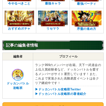
今やるべきこと
最強キャラ
最強パーティ
おすすめガチャ
リセマラ
序盤の進め方
記事の編集者情報
編集者
プロフィール
ランク999のメンバーが在籍。天下一武道会の
上位入賞経験者など、ドッカンバトルを愛す
るメンバーがサイト運営しています！また、
これまで実装された高難易度イベントは全ク
リア継続中です！
ドッカンバトル
攻略班
▶ドッカンバトル攻略班Twitter
▶ドッカンバトル攻略班の著者紹介