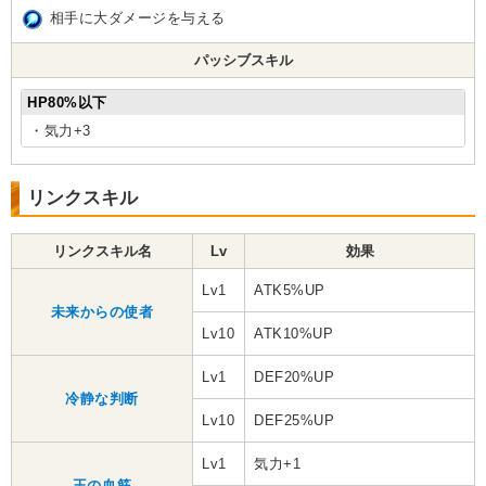
相手に大ダメージを与える
パッシブスキル
HP80%以下
・気力+3
リンクスキル
リンクスキル名
Lv
効果
Lv1
ATK5%UP
未来からの使者
Lv10
ATK10%UP
Lv1
DEF20%UP
冷静な判断
Lv10
DEF25%UP
Lv1
気力+1
王の血筋