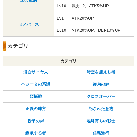
Lv10
気力+2、ATK5%UP
Lv1
ATK20%UP
ゼノバース
Lv10
ATK20%UP、DEF10%UP
カテゴリ
カテゴリ
混血サイヤ人
時空を超えし者
ベジータの系譜
師弟の絆
頭脳戦
クロスオーバー
正義の味方
託された意志
親子の絆
地球育ちの戦士
継承する者
任務遂行