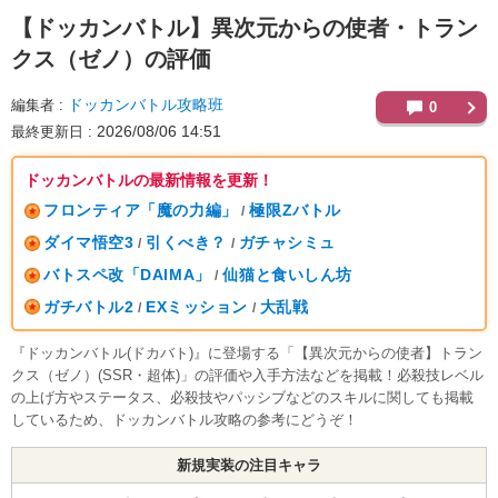
【ドッカンバトル】
異次元からの使者・トラン
クス（ゼノ）の評価
ドッカンバトル攻略班
編集者
0
2026/08/06 14:51
最終更新日
ドッカンバトルの最新情報を更新！
フロンティア「魔の力編」
極限Zバトル
/
ダイマ悟空3
引くべき？
ガチャシミュ
/
/
バトスペ改「DAIMA」
仙猫と食いしん坊
/
ガチバトル2
EXミッション
大乱戦
/
/
『ドッカンバトル(ドカバト)』に登場する「【異次元からの使者】トラン
クス（ゼノ）(SSR・超体)」の評価や入手方法などを掲載！必殺技レベル
の上げ方やステータス、必殺技やパッシブなどのスキルに関しても掲載
しているため、ドッカンバトル攻略の参考にどうぞ！
新規実装の注目キャラ