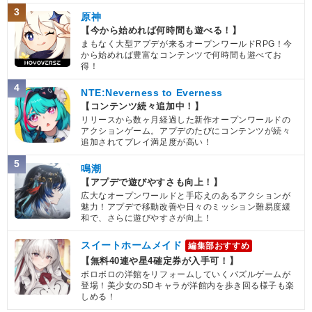
3
原神
【今から始めれば何時間も遊べる！】
まもなく大型アプデが来るオープンワールドRPG！今
から始めれば豊富なコンテンツで何時間も遊べてお
得！
4
NTE:Neverness to Everness
【コンテンツ続々追加中！】
リリースから数ヶ月経過した新作オープンワールドの
アクションゲーム。アプデのたびにコンテンツが続々
追加されてプレイ満足度が高い！
5
鳴潮
【アプデで遊びやすさも向上！】
広大なオープンワールドと手応えのあるアクションが
魅力！アプデで移動改善や日々のミッション難易度緩
和で、さらに遊びやすさが向上！
スイートホームメイド
編集部おすすめ
【無料40連や星4確定券が入手可！】
ボロボロの洋館をリフォームしていくパズルゲームが
登場！美少女のSDキャラが洋館内を歩き回る様子も楽
しめる！