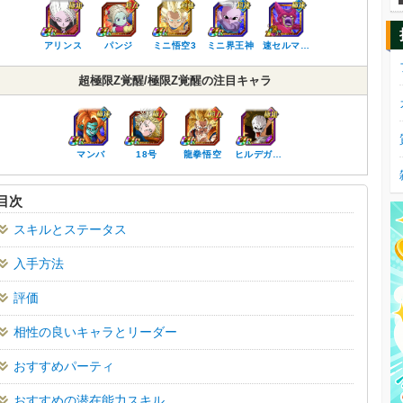
アリンス
パンジ
ミニ悟空3
ミニ界王神
速セルマ…
超極限Z覚醒/極限Z覚醒の注目キャラ
マンバ
18号
龍拳悟空
ヒルデガ…
目次
スキルとステータス
入手方法
評価
相性の良いキャラとリーダー
おすすめパーティ
おすすめの潜在能力スキル