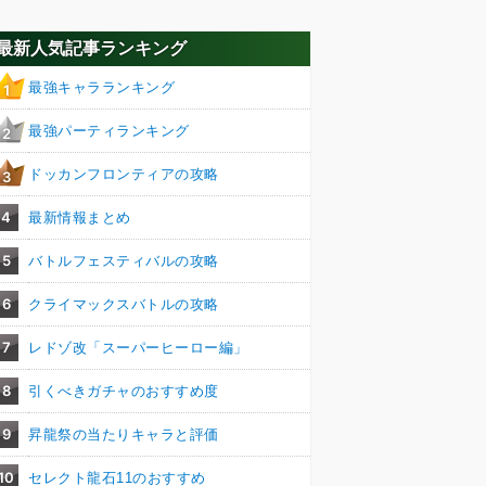
最新人気記事ランキング
最強キャラランキング
1
最強パーティランキング
2
ドッカンフロンティアの攻略
3
4
最新情報まとめ
5
バトルフェスティバルの攻略
6
クライマックスバトルの攻略
7
レドゾ改「スーパーヒーロー編」
8
引くべきガチャのおすすめ度
9
昇龍祭の当たりキャラと評価
10
セレクト龍石11のおすすめ