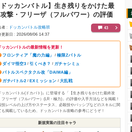
【ドッカンバトル】
生き残りをかけた最
終攻撃・フリーザ（フルパワー）の評価
ドッカンバトル攻略班
集者
43
2026/08/06 14:37
終更新日
ドッカンバトルの最新情報を更新！
フロンティア「魔の力編」
極限Zバトル
/
ダイマ悟空3
引くべき？
ガチャシミュ
/
/
バトルスペクタクル改「DAIMA編」
ガチバトル2
EXミッション
大乱戦
/
/
ドッカンバトル(ドカバト)』に登場する「【生き残りをかけた最終攻
】フリーザ（フルパワー）(LR・極力)」の評価や入手方法などを掲載！
殺技レベルの上げ方やステータス、必殺技やパッシブなどのスキルに関
ても掲載しているため、ドッカンバトル攻略の参考にどうぞ！
新規実装の注目キャラ