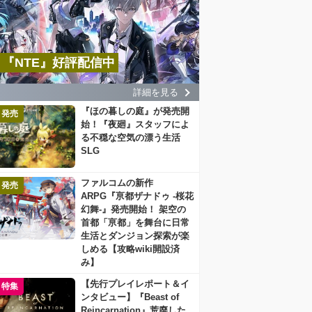
『NTE』好評配信中
詳細を見る
『ほの暮しの庭』が発売開
発売
始！『夜廻』スタッフによ
る不穏な空気の漂う生活
SLG
ファルコムの新作
発売
ARPG『亰都ザナドゥ -桜花
幻舞-』発売開始！ 架空の
首都「亰都」を舞台に日常
生活とダンジョン探索が楽
しめる【攻略wiki開設済
み】
【先行プレイレポート＆イ
特集
ンタビュー】『Beast of
Reincarnation』荒廃した