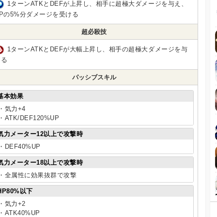
1ターンATKとDEFが上昇し、相手に超極大ダメージを与え、
HPの5%分ダメージを受ける
超必殺技
1ターンATKとDEFが大幅上昇し、相手の超極大ダメージを与
える
パッシブスキル
基本効果
・気力+4
・ATK/DEF120%UP
気力メーター12以上で攻撃時
・DEF40%UP
気力メーター18以上で攻撃時
・全属性に効果抜群で攻撃
HP80%以下
・気力+2
・ATK40%UP