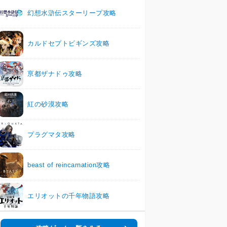
幻想水滸伝スターリープ攻略
カルドセプトビギンズ攻略
亰都ザナドゥ攻略
紅の砂漠攻略
プラグマタ攻略
beast of reincarnation攻略
エリオットの千年物語攻略