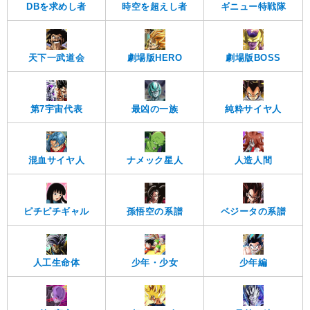
DBを求めし者
時空を超えし者
ギニュー特戦隊
天下一武道会
劇場版HERO
劇場版BOSS
第7宇宙代表
最凶の一族
純粋サイヤ人
混血サイヤ人
ナメック星人
人造人間
ピチピチギャル
孫悟空の系譜
ベジータの系譜
人工生命体
少年・少女
少年編