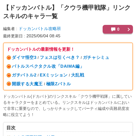
【ドッカンバトル】
「クウラ機甲戦隊」リンク
スキルのキャラ一覧
ドッカンバトル攻略班
編集者
0
2025/06/04 08:45
最終更新日
ドッカンバトルの最新情報を更新！
ダイマ悟空3
フェスは引くべき？
ガチャシミュ
/
/
バトルスペクタクル改「DAIMA編」
ガチバトル2
EXミッション
大乱戦
/
/
開眼する大魔王
極限Zバトル
/
ドッカンバトル(ドカバト)のリンクスキル「クウラ機甲戦隊」に属してい
るキャラクターをまとめている。リンクスキルはドッカンバトルにおい
て非常に重要なので、しっかりチェックしてパーティ編成や高難易度攻
略に役立てよう！
目次