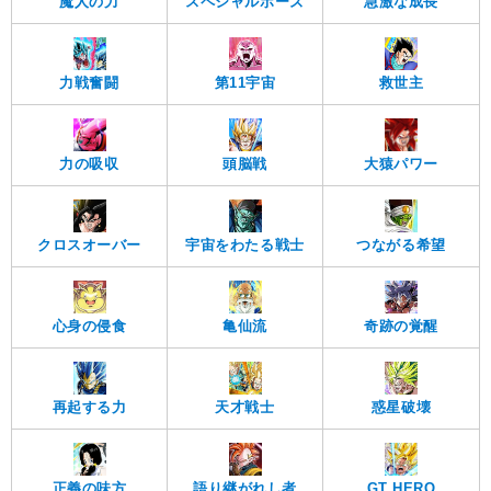
魔人の力
スペシャルポーズ
急激な成長
力戦奮闘
第11宇宙
救世主
力の吸収
頭脳戦
大猿パワー
クロスオーバー
宇宙をわたる戦士
つながる希望
心身の侵食
亀仙流
奇跡の覚醒
再起する力
天才戦士
惑星破壊
正義の味方
語り継がれし者
GT HERO