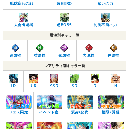
地球育ちの戦士
超HERO
願いの力
大会出場者
超BOSS
制御不能の力
属性別キャラ一覧
速属性
技属性
知属性
力属性
体属性
レアリティ別キャラ一覧
LR
UR
SSR
SR
R
N
フェス限定
イベント産
変身/交代
極限Z覚醒