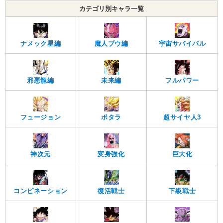
カテゴリ別キャラ一覧
ナメック星編
魔人ブウ編
宇宙サバイバル
邪悪龍編
未来編
フルパワー
フュージョン
ポタラ
超サイヤ人3
神次元
変身強化
巨大化
コンビネーション
復活戦士
下級戦士