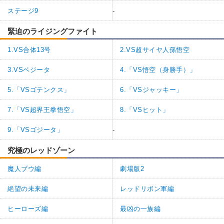
ステージ9
-
緊迫のライジングファイト
1.VS合体13号
2.VS超サイヤ人孫悟空
3.VSベジータ
4.「VS悟空（身勝手）」
5.「VSゴテンクス」
6.「VSジャッキー」
7.「VS超界王拳悟空」
8.「VSヒット」
9.「VSゴジータ」
-
究極のレッドゾーン
魔人ブウ編
劇場版2
絶望の未来編
レッドリボン軍編
ヒーローズ編
最凶の一族編