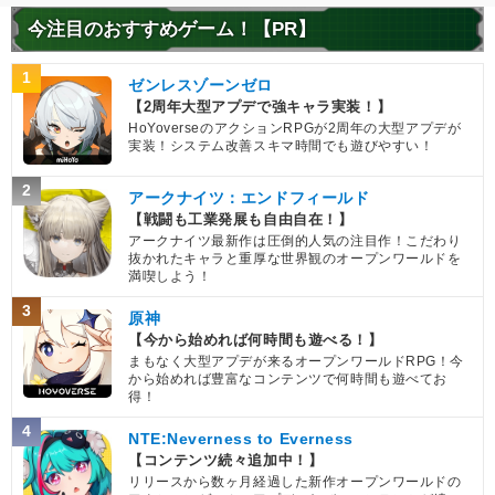
今注目のおすすめゲーム！【PR】
1
ゼンレスゾーンゼロ
【2周年大型アプデで強キャラ実装！】
HoYoverseのアクションRPGが2周年の大型アプデが
実装！システム改善スキマ時間でも遊びやすい！
2
アークナイツ：エンドフィールド
【戦闘も工業発展も自由自在！】
アークナイツ最新作は圧倒的人気の注目作！こだわり
抜かれたキャラと重厚な世界観のオープンワールドを
満喫しよう！
3
原神
【今から始めれば何時間も遊べる！】
まもなく大型アプデが来るオープンワールドRPG！今
から始めれば豊富なコンテンツで何時間も遊べてお
得！
4
NTE:Neverness to Everness
【コンテンツ続々追加中！】
リリースから数ヶ月経過した新作オープンワールドの