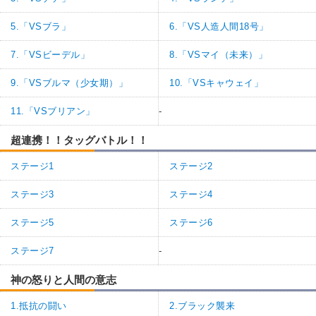
5.「VSブラ」
6.「VS人造人間18号」
7.「VSビーデル」
8.「VSマイ（未来）」
9.「VSブルマ（少女期）」
10.「VSキャウェイ」
11.「VSブリアン」
-
超連携！！タッグバトル！！
ステージ1
ステージ2
ステージ3
ステージ4
ステージ5
ステージ6
ステージ7
-
神の怒りと人間の意志
1.抵抗の闘い
2.ブラック襲来