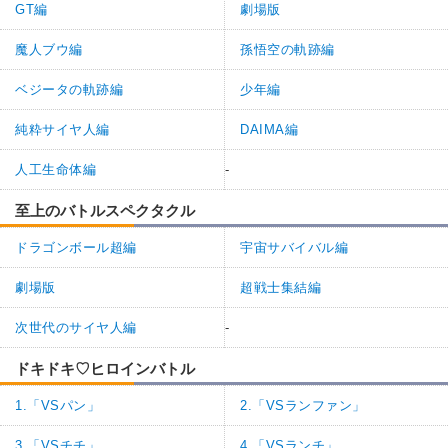
GT編
劇場版
魔人ブウ編
孫悟空の軌跡編
ベジータの軌跡編
少年編
純粋サイヤ人編
DAIMA編
人工生命体編
-
至上のバトルスペクタクル
ドラゴンボール超編
宇宙サバイバル編
劇場版
超戦士集結編
次世代のサイヤ人編
-
ドキドキ♡ヒロインバトル
1.「VSパン」
2.「VSランファン」
3.「VSチチ」
4.「VSランチ」