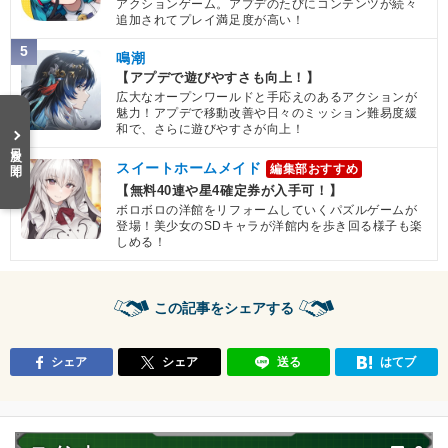
アクションゲーム。アプデのたびにコンテンツが続々
追加されてプレイ満足度が高い！
5
鳴潮
【アプデで遊びやすさも向上！】
広大なオープンワールドと手応えのあるアクションが
魅力！アプデで移動改善や日々のミッション難易度緩
和で、さらに遊びやすさが向上！
目次を開く
スイートホームメイド
編集部おすすめ
【無料40連や星4確定券が入手可！】
ボロボロの洋館をリフォームしていくパズルゲームが
登場！美少女のSDキャラが洋館内を歩き回る様子も楽
しめる！
この記事をシェアする
シェア
シェア
送る
はてブ