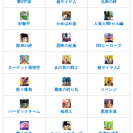
第6宇宙
超サイヤ人
兄弟の絆
好敵手
かめはめ波
人造人間/セル編
師弟の絆
恐怖の征服
DBヒーローズ
ターゲット孫悟空
あの世の戦士
超サイヤ人2
怒り爆発
最後の切り札
リベンジ
バーダックチーム
地球人
悪逆非道