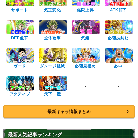
サポート
気玉変化
無限上昇
ATK低下
DEF低下
全体攻撃
気絶
必殺技封じ
ガード
ダメージ軽減
必殺見極め
必中
-
-
アクティブ
天下一産
最新キャラ情報まとめ
最新人気記事ランキング