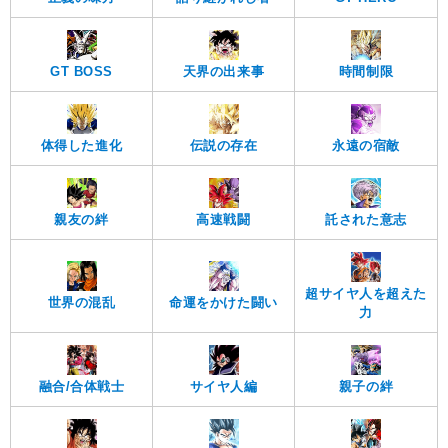
GT BOSS
天界の出来事
時間制限
体得した進化
伝説の存在
永遠の宿敵
親友の絆
高速戦闘
託された意志
超サイヤ人を超えた
世界の混乱
命運をかけた闘い
力
融合/合体戦士
サイヤ人編
親子の絆