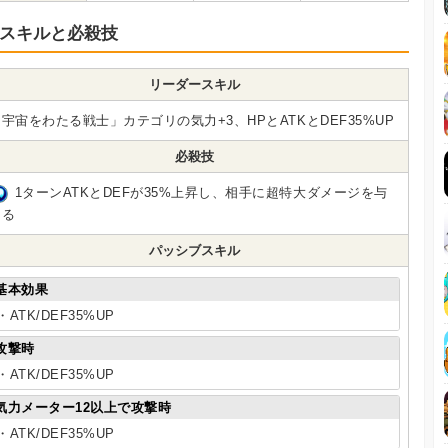
スキルと必殺技
リーダースキル
宇宙をわたる戦士」カテゴリの気力+3、HPとATKとDEF35%UP
必殺技
1ターンATKとDEFが35%上昇し、相手に超特大ダメージを与
える
パッシブスキル
基本効果
・ATK/DEF35%UP
攻撃時
・ATK/DEF35%UP
気力メーター12以上で攻撃時
・ATK/DEF35%UP