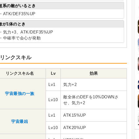
超系の敵がいるとき
・ATK/DEF35%UP
敵が1体のとき
・気力+3、ATK/DEF35%UP
・中確率で会心が発動
リンクスキル
リンクスキル名
Lv
効果
Lv1
気力+2
宇宙最強の一族
敵全体のDEFを10%DOWNさ
Lv10
せ、気力+2
Lv1
ATK15%UP
宇宙最凶
Lv10
ATK20%UP