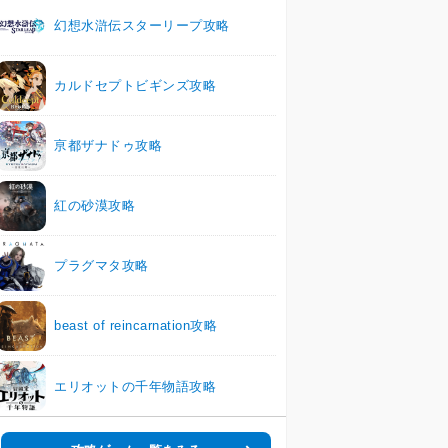
幻想水滸伝スターリープ攻略
カルドセプトビギンズ攻略
亰都ザナドゥ攻略
紅の砂漠攻略
プラグマタ攻略
beast of reincarnation攻略
エリオットの千年物語攻略