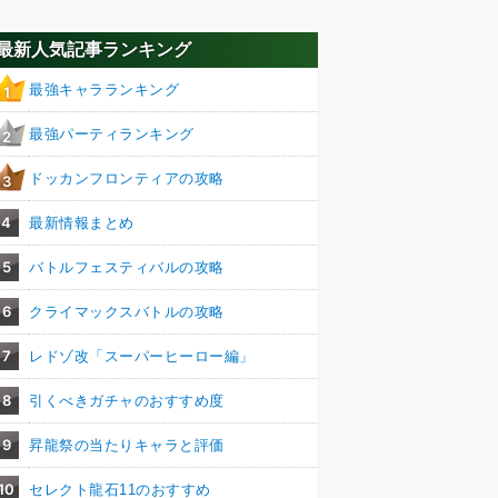
最新人気記事ランキング
最強キャラランキング
1
最強パーティランキング
2
ドッカンフロンティアの攻略
3
4
最新情報まとめ
5
バトルフェスティバルの攻略
6
クライマックスバトルの攻略
7
レドゾ改「スーパーヒーロー編」
8
引くべきガチャのおすすめ度
9
昇龍祭の当たりキャラと評価
10
セレクト龍石11のおすすめ