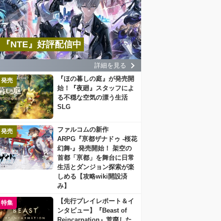
『NTE』好評配信中
詳細を見る
『ほの暮しの庭』が発売開
発売
始！『夜廻』スタッフによ
る不穏な空気の漂う生活
SLG
ファルコムの新作
発売
ARPG『亰都ザナドゥ -桜花
幻舞-』発売開始！ 架空の
首都「亰都」を舞台に日常
生活とダンジョン探索が楽
しめる【攻略wiki開設済
み】
【先行プレイレポート＆イ
特集
ンタビュー】『Beast of
Reincarnation』荒廃した