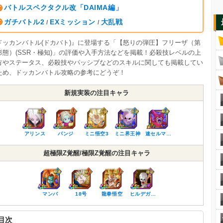
バトルスペクタクル改「DAIMA編」
ガチバトル2
EXミッション
大乱戦
/
/
ドッカンバトル(ドカバト)』に登場する「【怒りの弾圧】フリーザ（第
形態）(SSR・極知)」の評価や入手方法などを掲載！必殺技レベルの上
方やステータス、必殺技やパッシブなどのスキルに関しても掲載してい
ため、ドッカンバトル攻略の参考にどうぞ！
新規実装の注目キャラ
アリンス
パンジ
ミニ悟空3
ミニ界王神
速セルマ…
超極限Z覚醒/極限Z覚醒の注目キャラ
マンバ
18号
龍拳悟空
ヒルデガ…
目次