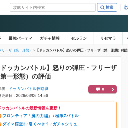
ラ
最強パーティ
ガチャ情報
セルラン
リセマラ
フリーザ（第一形態）
【ドッカンバトル】怒りの弾圧・フリーザ（第一形態）(極知
【ドッカンバトル】
怒りの弾圧・フリーザ
（第一形態）の評価
ドッカンバトル攻略班
集者
0
2026/08/06 14:56
終更新日
ドッカンバトルの最新情報を更新！
フロンティア「魔の力編」
極限Zバトル
/
ダイマ悟空3
引くべき？
ガチャシミュ
/
/