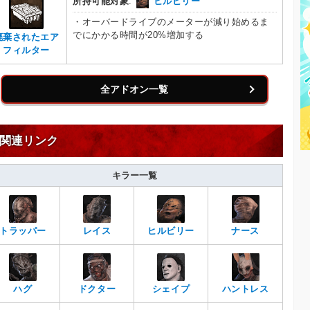
所持可能対象
:
ヒルビリー
・オーバードライブのメーターが減り始めるま
でにかかる時間が20%増加する
廃棄されたエア
フィルター
全アドオン一覧
関連リンク
キラー一覧
トラッパー
レイス
ヒルビリー
ナース
ハグ
ドクター
シェイプ
ハントレス