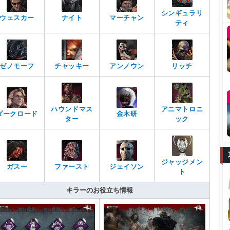
シンギュラリ
ウェスカー
ナイト
マーチャン
ティ
ゼノモーフ
チャッキー
アンノウン
リッチ
ハウンドマス
アニマトロニ
ダークロード
金木研
ター
ック
ジャッジメン
ガスー
ファースト
ジェイソン
ト
キラーのお役立ち情報