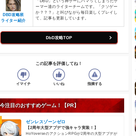
「DBD」という神ゲーにハマってしまったゲ
ーマー達のライターチームです。「クソゲー
か？？？」と叫びながら毎日楽しくプレイし
DBD攻略班
て、記事も更新しています。
ライター紹介
DbD攻略TOP
この記事を評価してね！
イマイチ
いいね
指摘する
今注目のおすすめゲーム！【PR】
ゼンレスゾーンゼロ
【2周年大型アプデで強キャラ実装！】
HoYoverseのアクションRPGが2周年の大型アプデが