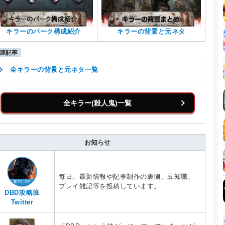
キラーのパーク構成紹介
キラーの背景と元ネタ
全キラーの背景と元ネタ一覧
全キラー(殺人鬼)一覧
お知らせ
毎日、最新情報や記事制作の裏側、豆知識、
プレイ雑記等を投稿しています。
DBD攻略班
Twitter