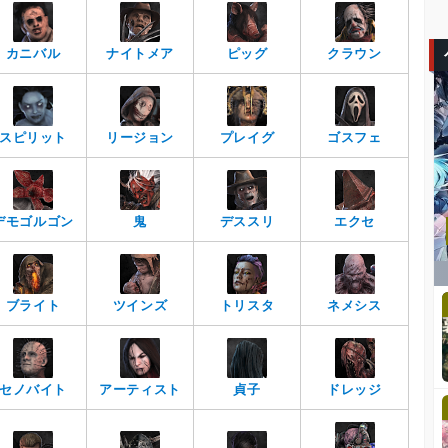
カニバル
ナイトメア
ピッグ
クラウン
スピリット
リージョン
プレイグ
ゴスフェ
デモゴルゴン
鬼
デススリ
エクセ
ブライト
ツインズ
トリスタ
ネメシス
セノバイト
アーティスト
貞子
ドレッジ