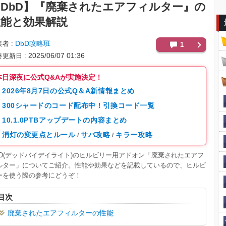
DbD】
『廃棄されたエアフィルター』の
性能と効果解説
DbD攻略班
集者
1
2025/06/07 01:36
終更新日
本日深夜に公式Q&Aが実施決定！
2026年8月7日の公式Q＆A新情報まとめ
300シャードのコード配布中！引換コード一覧
10.1.0PTBアップデートの内容まとめ
消灯の変更点とルール
サバ攻略
キラー攻略
/
/
BD(デッドバイデイライト)のヒルビリー用アドオン「廃棄されたエアフ
ルター」についてご紹介。性能や効果などを記載しているので、ヒルビ
ーを使う際の参考にどうぞ！
目次
廃棄されたエアフィルターの性能