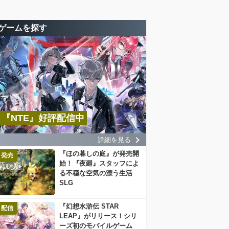
ゲームを探す
『NTE』好評配信中
詳細を見る
『ほの暮しの庭』が発売開
発売
始！『夜廻』スタッフによ
る不穏な空気の漂う生活
SLG
『幻想水滸伝 STAR
配信
LEAP』がリリース！シリ
ーズ初のモバイルゲーム