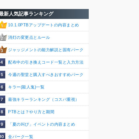
最新人気記事ランキング
10.1.0PTBアップデートの内容まとめ
1
消灯の変更点とルール
2
ジャッジメントの能力解説と固有パーク
3
4
配布中の引き換えコード一覧と入力方法
5
今週の聖堂と購入すべきおすすめパーク
6
キラー(殺人鬼)一覧
7
最強キラーランキング（コスパ重視）
8
PTBとは？やり方と期間
9
「夏の叫び」イベントの内容まとめ
10
全パーク一覧