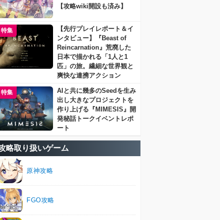
【攻略wiki開設も済み】
【先行プレイレポート＆イ
特集
ンタビュー】『Beast of
Reincarnation』荒廃した
日本で描かれる「1人と1
匹」の旅。繊細な世界観と
爽快な連携アクション
AIと共に幾多のSeedを生み
特集
出し大きなプロジェクトを
作り上げる『MIMESIS』開
発秘話トークイベントレポ
ート
攻略取り扱いゲーム
原神攻略
FGO攻略