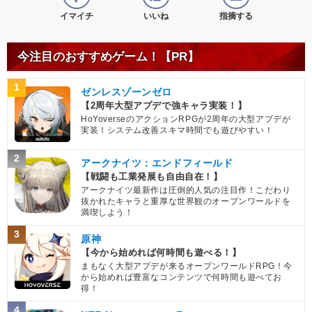
イマイチ
いいね
指摘する
今注目のおすすめゲーム！【PR】
1
ゼンレスゾーンゼロ
【2周年大型アプデで強キャラ実装！】
HoYoverseのアクションRPGが2周年の大型アプデが
実装！システム改善スキマ時間でも遊びやすい！
2
アークナイツ：エンドフィールド
【戦闘も工業発展も自由自在！】
アークナイツ最新作は圧倒的人気の注目作！こだわり
抜かれたキャラと重厚な世界観のオープンワールドを
満喫しよう！
3
原神
【今から始めれば何時間も遊べる！】
まもなく大型アプデが来るオープンワールドRPG！今
から始めれば豊富なコンテンツで何時間も遊べてお
得！
4