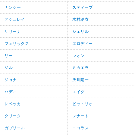
ナンシー
スティーブ
アシュレイ
木村結衣
ザリーナ
シェリル
フェリックス
エロディー
リー
レオン
ジル
ミカエラ
ジョナ
浅川陽一
ハディ
エイダ
レベッカ
ビットリオ
タリータ
レナート
ガブリエル
ニコラス