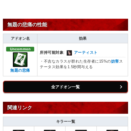
無題の悲痛の性能
アドオン名
効果
Uncommon
所持可能対象
:
アーティスト
・不吉なカラスが群れた生存者に15%の
妨害
ス
テータス効果を1.5秒間与える
無題の悲痛
全アドオン一覧
関連リンク
キラー一覧