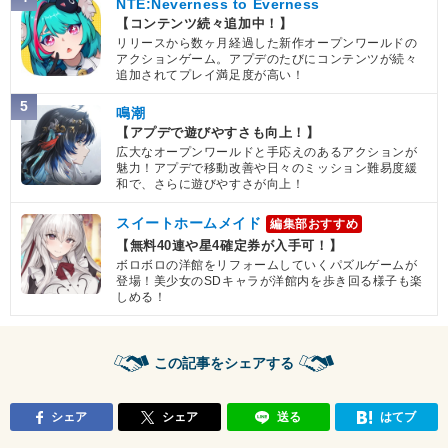
NTE:Neverness to Everness
【コンテンツ続々追加中！】
リリースから数ヶ月経過した新作オープンワールドの
アクションゲーム。アプデのたびにコンテンツが続々
追加されてプレイ満足度が高い！
5
鳴潮
【アプデで遊びやすさも向上！】
広大なオープンワールドと手応えのあるアクションが
魅力！アプデで移動改善や日々のミッション難易度緩
和で、さらに遊びやすさが向上！
スイートホームメイド
編集部おすすめ
【無料40連や星4確定券が入手可！】
ボロボロの洋館をリフォームしていくパズルゲームが
登場！美少女のSDキャラが洋館内を歩き回る様子も楽
しめる！
この記事をシェアする
シェア
シェア
送る
はてブ