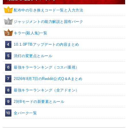
配布中の引き換えコード一覧と入力方法
1
ジャッジメントの能力解説と固有パーク
2
キラー(殺人鬼)一覧
3
4
10.1.0PTBアップデートの内容まとめ
5
消灯の変更点とルール
6
最強キラーランキング（コスパ重視）
7
2026年8月7日のReddit公式Q＆Aまとめ
8
最強キラーランキング（全アドオン）
9
2対8モードの新要素とルール
10
全パーク一覧