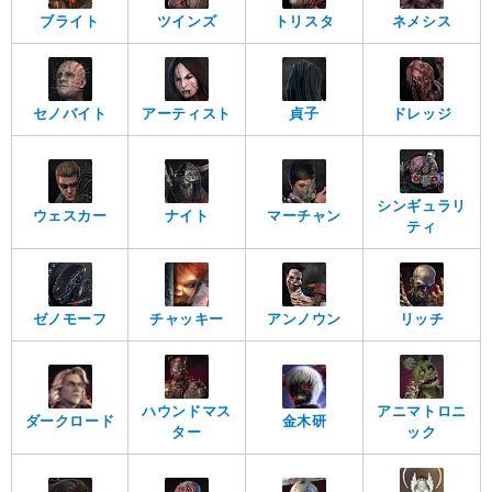
ブライト
ツインズ
トリスタ
ネメシス
セノバイト
アーティスト
貞子
ドレッジ
シンギュラリ
ウェスカー
ナイト
マーチャン
ティ
ゼノモーフ
チャッキー
アンノウン
リッチ
ハウンドマス
アニマトロニ
ダークロード
金木研
ター
ック