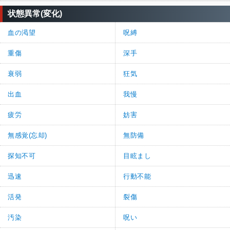
状態異常(変化)
血の渇望
呪縛
重傷
深手
衰弱
狂気
出血
我慢
疲労
妨害
無感覚(忘却)
無防備
探知不可
目眩まし
迅速
行動不能
活発
裂傷
汚染
呪い