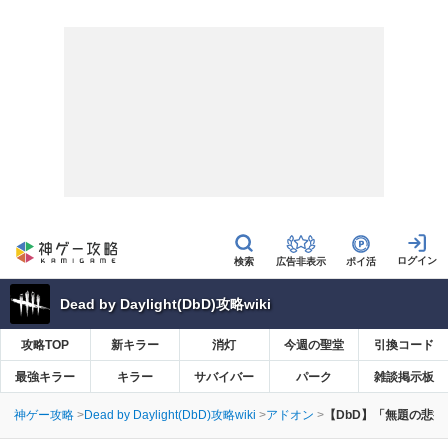
広告非表示
ポイ活
Dead by Daylight(DbD)攻略wiki
攻略TOP
新キラー
消灯
今週の聖堂
引換コード
最強キラー
キラー
サバイバー
パーク
雑談掲示板
神ゲー攻略
Dead by Daylight(DbD)攻略wiki
アドオン
【DbD】「無題の悲