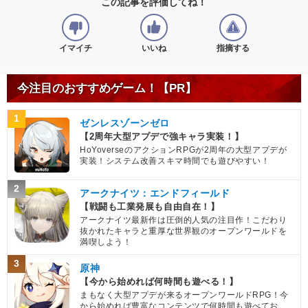
この記事を評価してね！
イマイチ
いいね
指摘する
今注目のおすすめゲーム！【PR】
1
ゼンレスゾーンゼロ
【2周年大型アプデで強キャラ実装！】
HoYoverseのアクションRPGが2周年の大型アプデが
実装！システム改善スキマ時間でも遊びやすい！
2
アークナイツ：エンドフィールド
【戦闘も工業発展も自由自在！】
アークナイツ最新作は圧倒的人気の注目作！こだわり
抜かれたキャラと重厚な世界観のオープンワールドを
満喫しよう！
3
原神
【今から始めれば何時間も遊べる！】
まもなく大型アプデが来るオープンワールドRPG！今
から始めれば豊富なコンテンツで何時間も遊べてお