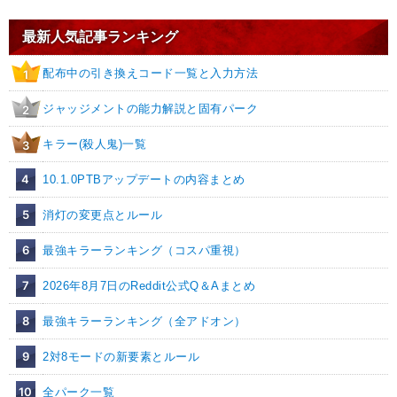
最新人気記事ランキング
配布中の引き換えコード一覧と入力方法
1
ジャッジメントの能力解説と固有パーク
2
キラー(殺人鬼)一覧
3
4
10.1.0PTBアップデートの内容まとめ
5
消灯の変更点とルール
6
最強キラーランキング（コスパ重視）
7
2026年8月7日のReddit公式Q＆Aまとめ
8
最強キラーランキング（全アドオン）
9
2対8モードの新要素とルール
10
全パーク一覧