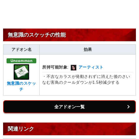
無意識のスケッチの性能
アドオン名
効果
Uncommon
所持可能対象
:
アーティスト
・不吉なカラスが発動されずに消えた後のさい
なむ害鳥のクールダウンが1.5秒減少する
無意識のスケッ
チ
全アドオン一覧
関連リンク