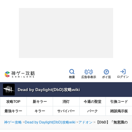
広告非表示
ポイ活
Dead by Daylight(DbD)攻略wiki
攻略TOP
新キラー
消灯
今週の聖堂
引換コード
最強キラー
キラー
サバイバー
パーク
雑談掲示板
神ゲー攻略
Dead by Daylight(DbD)攻略wiki
アドオン
【DbD】「無意識の