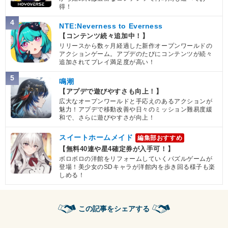
得！
4
NTE:Neverness to Everness
【コンテンツ続々追加中！】
リリースから数ヶ月経過した新作オープンワールドの
アクションゲーム。アプデのたびにコンテンツが続々
追加されてプレイ満足度が高い！
5
鳴潮
【アプデで遊びやすさも向上！】
広大なオープンワールドと手応えのあるアクションが
魅力！アプデで移動改善や日々のミッション難易度緩
和で、さらに遊びやすさが向上！
スイートホームメイド
編集部おすすめ
【無料40連や星4確定券が入手可！】
ボロボロの洋館をリフォームしていくパズルゲームが
登場！美少女のSDキャラが洋館内を歩き回る様子も楽
しめる！
この記事をシェアする