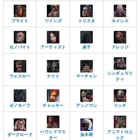
ブライト
ツインズ
トリスタ
ネメシス
セノバイト
アーティスト
貞子
ドレッジ
シンギュラリ
ウェスカー
ナイト
マーチャン
ティ
ゼノモーフ
チャッキー
アンノウン
リッチ
ハウンドマス
アニマトロニ
ダークロード
金木研
ター
ック