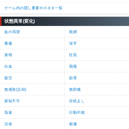
ゲーム内の隠し要素や小ネタ一覧
状態異常(変化)
血の渇望
呪縛
重傷
深手
衰弱
狂気
出血
我慢
疲労
妨害
無感覚(忘却)
無防備
探知不可
目眩まし
迅速
行動不能
活発
裂傷