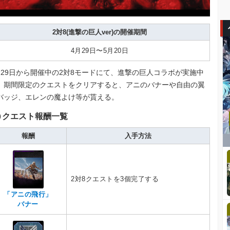
2対8(進撃の巨人ver)の開催期間
4月29日〜5月20日
月29日から開催中の2対8モードにて、進撃の巨人コラボが実施中
。期間限定のクエストをクリアすると、アニのバナーや自由の翼
バッジ、エレンの魔よけ等が貰える。
クエスト報酬一覧
報酬
入手方法
2対8クエストを3個完了する
「アニの飛行」
バナー