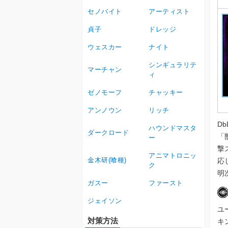
セノバイト
アーティスト
貞子
ドレッジ
ウェスカー
ナイト
シンギュラリテ
マーチャン
ィ
ゼノモーフ
チャッキー
アンノウン
リッチ
D
ハウンドマスタ
ダークロード
「
ー
撃
アニマトロニッ
金木研(喰種)
応
ク
明
ガスー
ファースト
ジェイソン
ユ
対策方法
キ