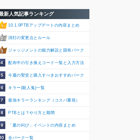
最新人気記事ランキング
10.1.0PTBアップデートの内容まとめ
1
消灯の変更点とルール
2
ジャッジメントの能力解説と固有パーク
3
4
配布中の引き換えコード一覧と入力方法
5
今週の聖堂と購入すべきおすすめパーク
6
キラー(殺人鬼)一覧
7
最強キラーランキング（コスパ重視）
8
PTBとは？やり方と期間
9
「夏の叫び」イベントの内容まとめ
10
全パーク一覧