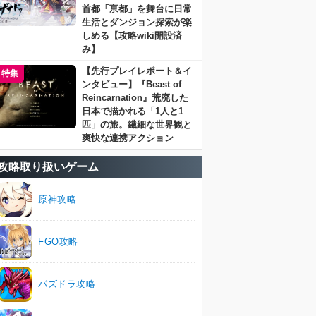
首都「亰都」を舞台に日常
生活とダンジョン探索が楽
しめる【攻略wiki開設済
み】
【先行プレイレポート＆イ
特集
ンタビュー】『Beast of
Reincarnation』荒廃した
日本で描かれる「1人と1
匹」の旅。繊細な世界観と
爽快な連携アクション
攻略取り扱いゲーム
原神攻略
FGO攻略
パズドラ攻略