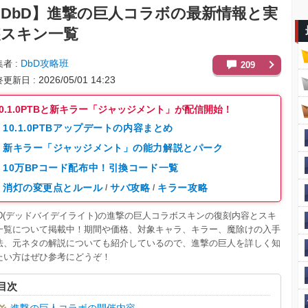
DbD】
進撃の巨人コラボの最新情報と実
装スキン一覧
DbD攻略班
集者
209
2026/05/01 14:23
終更新日
10.1.0PTBと新キラー「ジャッジメント」が配信開始！
10.1.0PTBアップデートの内容まとめ
新キラー「ジャッジメント」の能力解説とパーク
10万BPコード配布中！引換コード一覧
消灯の変更点とルール
サバ攻略
キラー攻略
/
/
bD(デッドバイデイライト)の進撃の巨人コラボスキンの復刻内容とスキ
一覧について掲載中！期間や価格、対象キャラ、キラー、魔除けの入手
法、元ネタの解説についても紹介しているので、進撃の巨人を詳しく知
たい方はぜひ参考にどうぞ！
目次
進撃の巨人コラボの開催内容