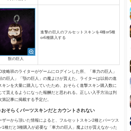
進撃の巨人のフルセットスキンを4種or5種
or6種購入する
獣の巨人
bD攻略班のライターがゲームにログインした所、「車力の巨人」
獣の巨人」「顎の巨人」の魔よけが貰えた。ライターは以前の進
スキンを大量に購入していたため、おそらく進撃スキン購入数に
じて貰えるようになった報酬だと思われる。正しい入手方法は判
次第記事に掲載する予定だ。
おそらくパーツスキンだとカウントされない
ーザーから頂いた情報によると、フルセットスキン2種とパーツス
ン1種だと3種購入が必要な「車力の巨人」魔よけが貰えなかった