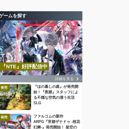
ゲームを探す
『NTE』好評配信中
詳細を見る
『ほの暮しの庭』が発売開
発売
始！『夜廻』スタッフによ
る不穏な空気の漂う生活
SLG
ファルコムの新作
発売
ARPG『亰都ザナドゥ -桜花
幻舞-』発売開始！ 架空の