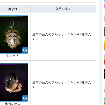
魔よけ
入手方法※
進撃の巨人のフルセットスキンを2種購入
する
顎の巨人
進撃の巨人のフルセットスキンを3種購入
する
車力の巨人