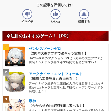
この記事を評価してね！
イマイチ
いいね
指摘する
今注目のおすすめゲーム！【PR】
1
ゼンレスゾーンゼロ
【2周年大型アプデで強キャラ実装！】
HoYoverseのアクションRPGが2周年の大型アプデが
実装！システム改善スキマ時間でも遊びやすい！
2
アークナイツ：エンドフィールド
【戦闘も工業発展も自由自在！】
アークナイツ最新作は圧倒的人気の注目作！こだわり
抜かれたキャラと重厚な世界観のオープンワールドを
満喫しよう！
3
原神
【今から始めれば何時間も遊べる！】
まもなく大型アプデが来るオープンワールドRPG！今