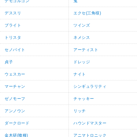
デモゴルゴン
鬼
デススリ
エクセ(三角様)
ブライト
ツインズ
トリスタ
ネメシス
セノバイト
アーティスト
貞子
ドレッジ
ウェスカー
ナイト
マーチャン
シンギュラリティ
ゼノモーフ
チャッキー
アンノウン
リッチ
ダークロード
ハウンドマスター
金木研(喰種)
アニマトロニック