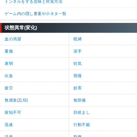
トンネルをする意味と対策方法
ゲーム内の隠し要素や小ネタ一覧
状態異常(変化)
血の渇望
呪縛
重傷
深手
衰弱
狂気
出血
我慢
疲労
妨害
無感覚(忘却)
無防備
探知不可
目眩まし
迅速
行動不能
活発
裂傷