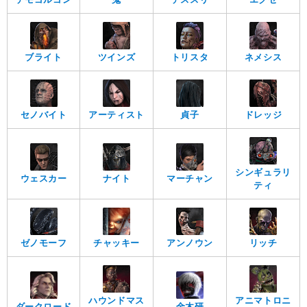
ブライト
ツインズ
トリスタ
ネメシス
セノバイト
アーティスト
貞子
ドレッジ
シンギュラリ
ウェスカー
ナイト
マーチャン
ティ
ゼノモーフ
チャッキー
アンノウン
リッチ
ハウンドマス
アニマトロニ
ダークロード
金木研