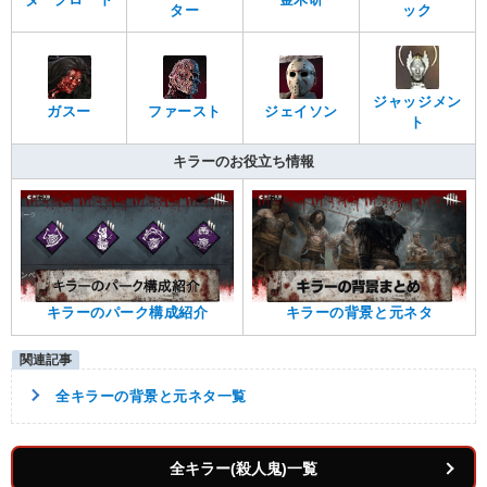
ター
ック
ジャッジメン
ガスー
ファースト
ジェイソン
ト
キラーのお役立ち情報
キラーのパーク構成紹介
キラーの背景と元ネタ
全キラーの背景と元ネタ一覧
全キラー(殺人鬼)一覧