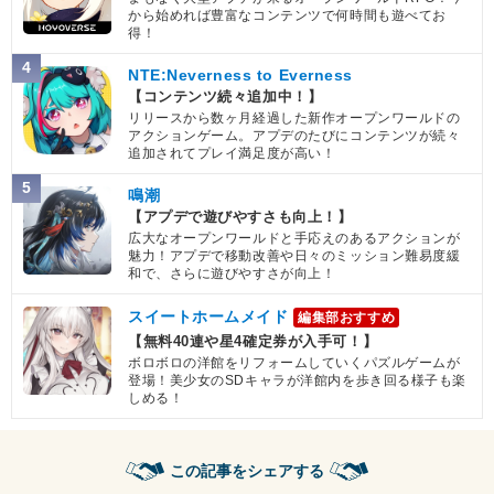
から始めれば豊富なコンテンツで何時間も遊べてお
得！
4
NTE:Neverness to Everness
【コンテンツ続々追加中！】
リリースから数ヶ月経過した新作オープンワールドの
アクションゲーム。アプデのたびにコンテンツが続々
追加されてプレイ満足度が高い！
5
鳴潮
【アプデで遊びやすさも向上！】
広大なオープンワールドと手応えのあるアクションが
魅力！アプデで移動改善や日々のミッション難易度緩
和で、さらに遊びやすさが向上！
スイートホームメイド
編集部おすすめ
【無料40連や星4確定券が入手可！】
ボロボロの洋館をリフォームしていくパズルゲームが
登場！美少女のSDキャラが洋館内を歩き回る様子も楽
しめる！
この記事をシェアする