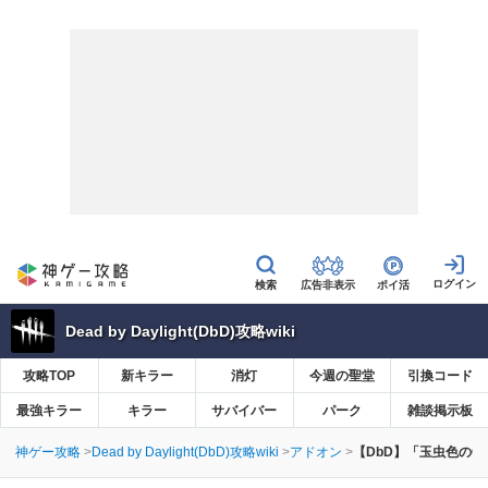
広告非表示
ポイ活
Dead by Daylight(DbD)攻略wiki
攻略TOP
新キラー
消灯
今週の聖堂
引換コード
最強キラー
キラー
サバイバー
パーク
雑談掲示板
神ゲー攻略
Dead by Daylight(DbD)攻略wiki
アドオン
【DbD】「玉虫色のO