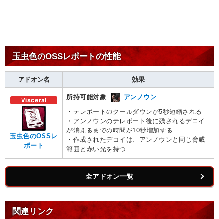
玉虫色のOSSレポートの性能
アドオン名
効果
所持可能対象
:
アンノウン
Visceral
・テレポートのクールダウンが5秒短縮される
・アンノウンのテレポート後に残されるデコイ
が消えるまでの時間が10秒増加する
玉虫色のOSSレ
・作成されたデコイは、アンノウンと同じ脅威
ポート
範囲と赤い光を持つ
全アドオン一覧
関連リンク