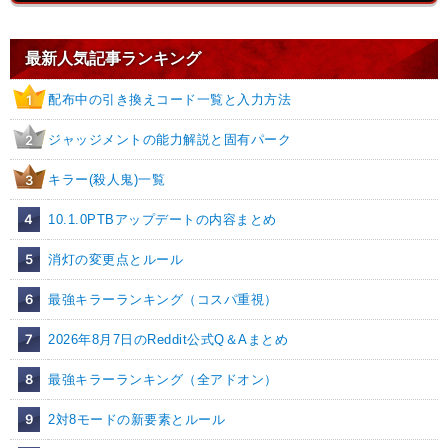
最新人気記事ランキング
配布中の引き換えコード一覧と入力方法
1
ジャッジメントの能力解説と固有パーク
2
キラー(殺人鬼)一覧
3
4
10.1.0PTBアップデートの内容まとめ
5
消灯の変更点とルール
6
最強キラーランキング（コスパ重視）
7
2026年8月7日のReddit公式Q＆Aまとめ
8
最強キラーランキング（全アドオン）
9
2対8モードの新要素とルール