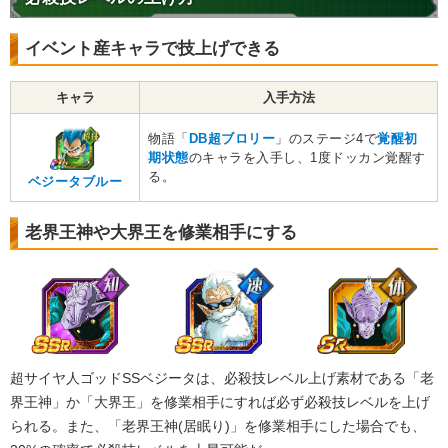
イベント産キャラで技上げできる
キャラ
入手方法
物語「
DB超ブロリー
」のステージ4で
覚醒初
期状態
のキャラを入手し、1度ドッカン覚醒す
る。
ベジータブルー
老界王神や大界王を修業相手にする
超サイヤ人ゴッドSSベジータは、必殺技レベル上げ素材である「老
界王神」か「大界王」を修業相手にすれば必ず必殺技レベルを上げ
られる。また、「老界王神(居眠り)」を修業相手にした場合でも、