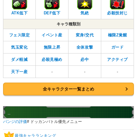
ATK低下
DEF低下
気絶
必殺技封じ
キャラ種類別
フェス限定
イベント産
変身/交代
極限Z覚醒
気玉変化
無限上昇
全体攻撃
ガード
ダメ軽減
必殺見極め
必中
アクティブ
天下一産
-
-
-
全キャラクター一覧まとめ
_
パンジの評価
# ドッカンバトル優先メニュー
最強キャラランキング
1