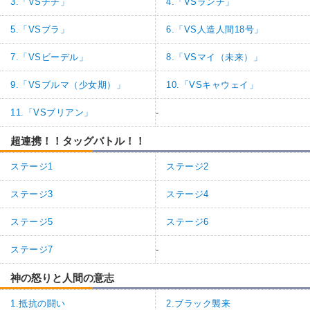
3.「VSチチ」
4.「VSランチ」
5.「VSブラ」
6.「VS人造人間18号」
7.「VSビーデル」
8.「VSマイ（未来）」
9.「VSブルマ（少女期）」
10.「VSキャウェイ」
11.「VSブリアン」
-
超連携！！タッグバトル！！
ステージ1
ステージ2
ステージ3
ステージ4
ステージ5
ステージ6
ステージ7
-
神の怒りと人間の意志
1.抵抗の闘い
2.ブラック襲来