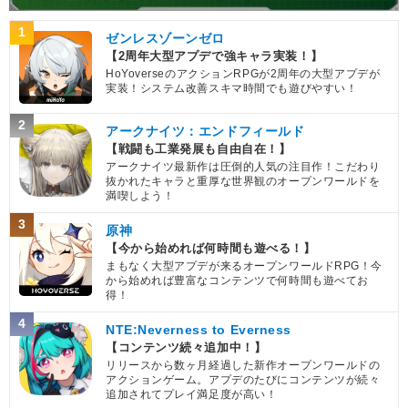
1
ゼンレスゾーンゼロ
【2周年大型アプデで強キャラ実装！】
HoYoverseのアクションRPGが2周年の大型アプデが
実装！システム改善スキマ時間でも遊びやすい！
2
アークナイツ：エンドフィールド
【戦闘も工業発展も自由自在！】
アークナイツ最新作は圧倒的人気の注目作！こだわり
抜かれたキャラと重厚な世界観のオープンワールドを
満喫しよう！
3
原神
【今から始めれば何時間も遊べる！】
まもなく大型アプデが来るオープンワールドRPG！今
から始めれば豊富なコンテンツで何時間も遊べてお
得！
4
NTE:Neverness to Everness
【コンテンツ続々追加中！】
リリースから数ヶ月経過した新作オープンワールドの
アクションゲーム。アプデのたびにコンテンツが続々
追加されてプレイ満足度が高い！