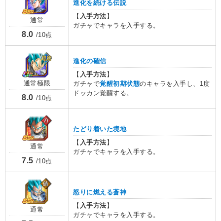
進化を続ける伝説
【
入手方法
】
通常
ガチャでキャラを入手する。
8.0
/10点
進化の確信
【
入手方法
】
通常極限
ガチャで
覚醒初期状態
のキャラを入手し、1度
ドッカン覚醒する。
8.0
/10点
たどり着いた境地
【
入手方法
】
通常
ガチャでキャラを入手する。
7.5
/10点
怒りに燃える蒼神
【
入手方法
】
通常
ガチャでキャラを入手する。