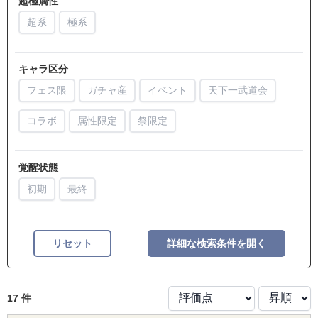
超極属性
超系
極系
キャラ区分
フェス限
ガチャ産
イベント
天下一武道会
コラボ
属性限定
祭限定
覚醒状態
初期
最終
リセット
詳細な検索条件を開く
17 件