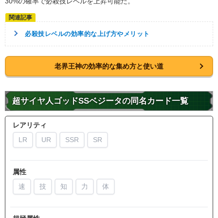
30%の確率で必殺技レベルを上昇可能だ。
必殺技レベルの効率的な上げ方やメリット
老界王神の効率的な集め方と使い道
超サイヤ人ゴッドSSベジータの同名カード一覧
レアリティ
LR
UR
SSR
SR
属性
速
技
知
力
体