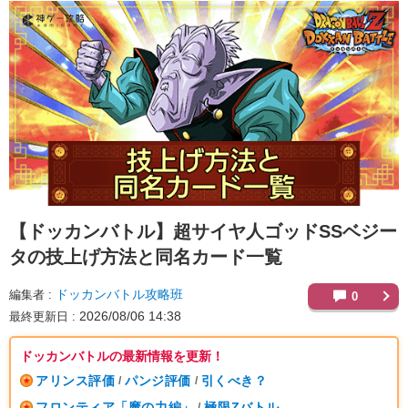
【ドッカンバトル】
超サイヤ人ゴッドSSベジー
タの技上げ方法と同名カード一覧
ドッカンバトル攻略班
編集者
0
2026/08/06 14:38
最終更新日
ドッカンバトルの最新情報を更新！
アリンス評価
パンジ評価
引くべき？
/
/
フロンティア「魔の力編」
極限Zバトル
/