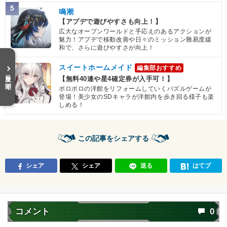
5
鳴潮
【アプデで遊びやすさも向上！】
広大なオープンワールドと手応えのあるアクションが
魅力！アプデで移動改善や日々のミッション難易度緩
和で、さらに遊びやすさが向上！
スイートホームメイド
編集部おすすめ
目次を開く
【無料40連や星4確定券が入手可！】
ボロボロの洋館をリフォームしていくパズルゲームが
登場！美少女のSDキャラが洋館内を歩き回る様子も楽
しめる！
この記事をシェアする
シェア
シェア
送る
はてブ
コメント
0