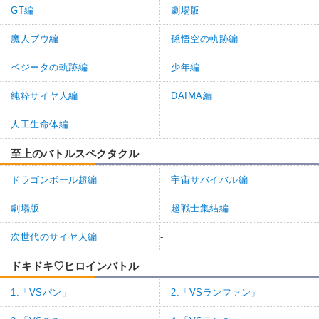
GT編
劇場版
魔人ブウ編
孫悟空の軌跡編
ベジータの軌跡編
少年編
純粋サイヤ人編
DAIMA編
人工生命体編
-
至上のバトルスペクタクル
ドラゴンボール超編
宇宙サバイバル編
劇場版
超戦士集結編
次世代のサイヤ人編
-
ドキドキ♡ヒロインバトル
1.「VSパン」
2.「VSランファン」