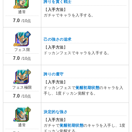
誇りを貫く戦士
【
入手方法
】
通常
ガチャでキャラを入手する。
7.0
/10点
己の強さの追求
【
入手方法
】
フェス限
ドッカンフェスでキャラを入手する。
7.0
/10点
誇りの遵守
【
入手方法
】
フェス極限
ドッカンフェスで
覚醒初期状態
のキャラを入
手し、1度ドッカン覚醒する。
7.0
/10点
決定的な強さ
【
入手方法
】
通常
ガチャで
覚醒初期状態
のキャラを入手し、1度
ドッカン覚醒する。