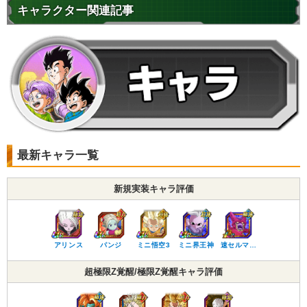
キャラクター関連記事
最新キャラ一覧
新規実装キャラ評価
アリンス
パンジ
ミニ悟空3
ミニ界王神
速セルマ…
超極限Z覚醒/極限Z覚醒キャラ評価