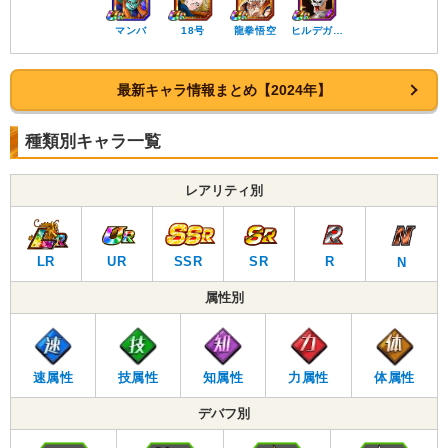
マンバ
18号
龍拳悟空
ヒルデガ…
最新キャラ情報まとめ【2024年】
種類別キャラ一覧
レアリティ別
LR
UR
SSR
SR
R
N
属性別
速属性
技属性
知属性
力属性
体属性
デバフ別