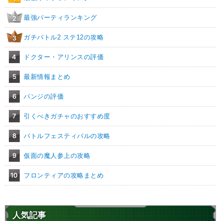
最強パーティランキング
2
ガチバトル2 ステ12の攻略
3
4
ドクター・アリンスの評価
5
最新情報まとめ
6
パンジの評価
7
引くべきガチャのおすすめ度
8
バトルフェスティバルの攻略
9
仮面の魔人参上の攻略
10
フロンティアの攻略まとめ
人気記事