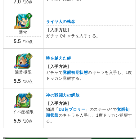
7.0
/10点
サイヤ人の執念
【
入手方法
】
通常
ガチャでキャラを入手する。
5.5
/10点
時を越えた絆
【
入手方法
】
通常極限
ガチャで
覚醒初期状態
のキャラを入手し、1度
ドッカン覚醒する。
5.5
/10点
神の戦闘力の解放
【
入手方法
】
物語「
DB超ブロリー
」のステージ4で
覚醒初
イベ産極限
期状態
のキャラを入手し、1度ドッカン覚醒す
5.5
る。
/10点