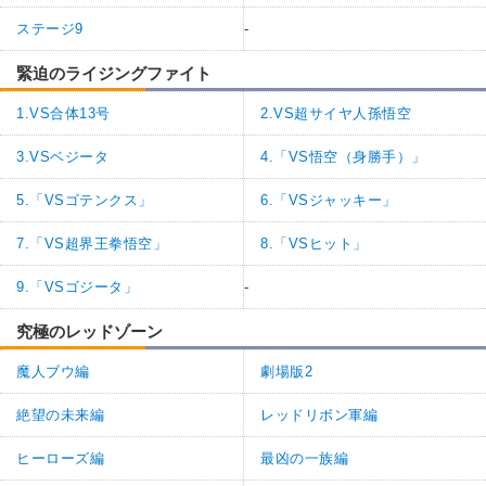
ステージ9
-
緊迫のライジングファイト
1.VS合体13号
2.VS超サイヤ人孫悟空
3.VSベジータ
4.「VS悟空（身勝手）」
5.「VSゴテンクス」
6.「VSジャッキー」
7.「VS超界王拳悟空」
8.「VSヒット」
9.「VSゴジータ」
-
究極のレッドゾーン
魔人ブウ編
劇場版2
絶望の未来編
レッドリボン軍編
ヒーローズ編
最凶の一族編