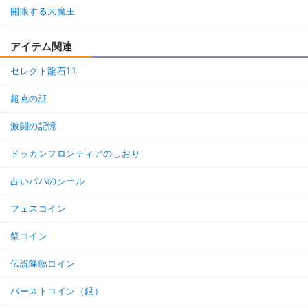
開眼する大魔王
アイテム関連
セレクト龍石11
超克の証
激闘の記憶
ドッカンフロンティアのしおり
占いババのシール
フェスコイン
祭コイン
伝説降臨コイン
バーストコイン（銀）