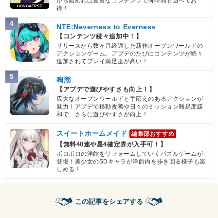
から始めれば豊富なコンテンツで何時間も遊べてお
得！
4
NTE:Neverness to Everness
【コンテンツ続々追加中！】
リリースから数ヶ月経過した新作オープンワールドの
アクションゲーム。アプデのたびにコンテンツが続々
追加されてプレイ満足度が高い！
5
鳴潮
【アプデで遊びやすさも向上！】
広大なオープンワールドと手応えのあるアクションが
魅力！アプデで移動改善や日々のミッション難易度緩
和で、さらに遊びやすさが向上！
スイートホームメイド
編集部おすすめ
【無料40連や星4確定券が入手可！】
ボロボロの洋館をリフォームしていくパズルゲームが
登場！美少女のSDキャラが洋館内を歩き回る様子も楽
しめる！
この記事をシェアする