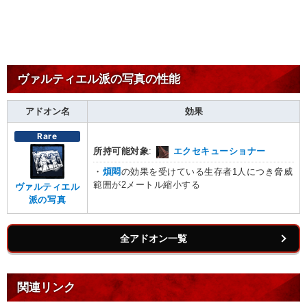
ヴァルティエル派の写真の性能
アドオン名
効果
Rare
所持可能対象
:
エクセキューショナー
・
煩悶
の効果を受けている生存者1人につき脅威
範囲が2メートル縮小する
ヴァルティエル
派の写真
全アドオン一覧
関連リンク