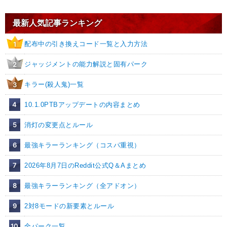
最新人気記事ランキング
配布中の引き換えコード一覧と入力方法
1
ジャッジメントの能力解説と固有パーク
2
キラー(殺人鬼)一覧
3
4
10.1.0PTBアップデートの内容まとめ
5
消灯の変更点とルール
6
最強キラーランキング（コスパ重視）
7
2026年8月7日のReddit公式Q＆Aまとめ
8
最強キラーランキング（全アドオン）
9
2対8モードの新要素とルール
10
全パーク一覧