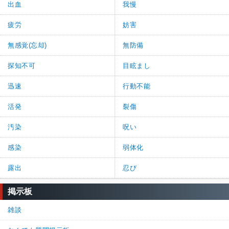
出血
我慢
疲労
妨害
無感覚(忘却)
無防備
探知不可
目眩まし
迅速
行動不能
活発
裂傷
汚染
呪い
感染
弱体化
露出
忍び
掲示板
雑談