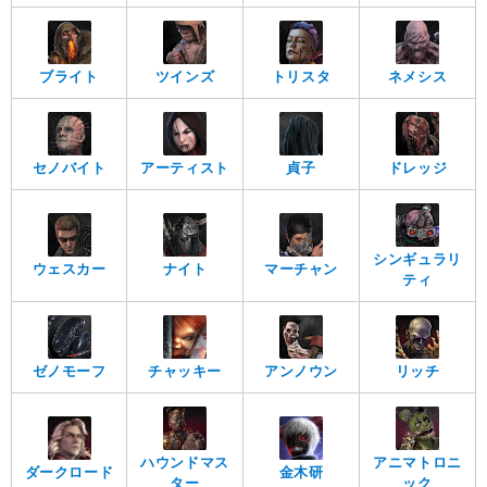
ブライト
ツインズ
トリスタ
ネメシス
セノバイト
アーティスト
貞子
ドレッジ
シンギュラリ
ウェスカー
ナイト
マーチャン
ティ
ゼノモーフ
チャッキー
アンノウン
リッチ
ハウンドマス
アニマトロニ
ダークロード
金木研
ター
ック