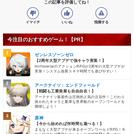
この記事を評価してね！
イマイチ
いいね
指摘する
今注目のおすすめゲーム！【PR】
1
ゼンレスゾーンゼロ
【2周年大型アプデで強キャラ実装！】
HoYoverseのアクションRPGが2周年の大型アプデが
実装！システム改善スキマ時間でも遊びやすい！
2
アークナイツ：エンドフィールド
【戦闘も工業発展も自由自在！】
アークナイツ最新作は圧倒的人気の注目作！こだわり
抜かれたキャラと重厚な世界観のオープンワールドを
満喫しよう！
3
原神
【今から始めれば何時間も遊べる！】
まもなく大型アプデが来るオープンワールドRPG！今