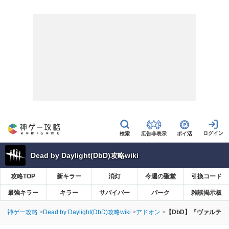
広告非表示
ポイ活
Dead by Daylight(DbD)攻略wiki
攻略TOP
新キラー
消灯
今週の聖堂
引換コード
最強キラー
キラー
サバイバー
パーク
雑談掲示板
神ゲー攻略
Dead by Daylight(DbD)攻略wiki
アドオン
【DbD】『ヴァルテ