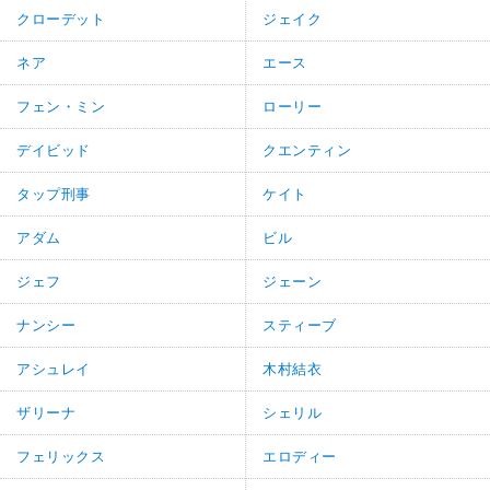
クローデット
ジェイク
ネア
エース
フェン・ミン
ローリー
デイビッド
クエンティン
タップ刑事
ケイト
アダム
ビル
ジェフ
ジェーン
ナンシー
スティーブ
アシュレイ
木村結衣
ザリーナ
シェリル
フェリックス
エロディー