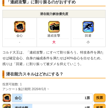
ターゲット孫悟空
「連続攻撃」に割り振るのがおすすめ
【発動リンク効果】
潜在能力解放優先度
・
気力+2
・
ATK+55%
【一致するリンクスキル(
5
)】
残虐
宇宙最凶
宇宙最強の一族
クウラ
会心
連続攻撃
回避
征服の野望
超激戦
-
大
小
7.5
/
10
点
【一致するカテゴリー(
3
)】
恐怖の征服
最凶の一族
コルド大王は、「連続攻撃」にすべて割り振ろう。特攻条件を満た
ターゲット孫悟空
せば確定会心、自身の編成条件を満たせば40%会心を出せるため、
残りは「回避」に割り振って被ダメを抑えていこう。
【発動リンク効果】
・
気力+2
潜在能力スキルはどれにする？
・
ATK+55%
【一致するリンクスキル(
5
)】
投票可能数: 1
残虐
宇宙最凶
宇宙最強の一族
アンケート集計期間 2026年5月 ~
クウラ
征服の野望
超激戦
投票
1票
会心
7.5
/
10
点
【一致するカテゴリー(
3
)】
恐怖の征服
最凶の一族
投票
2票
連続攻撃