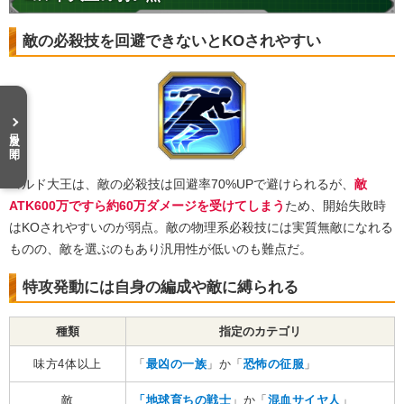
敵の必殺技を回避できないとKOされやすい
目次を開く
コルド大王は、敵の必殺技は回避率70%UPで避けられるが、
敵
ATK600万ですら約60万ダメージを受けてしまう
ため、開始失敗時
はKOされやすいのが弱点。敵の物理系必殺技には実質無敵になれる
ものの、敵を選ぶのもあり汎用性が低いのも難点だ。
特攻発動には自身の編成や敵に縛られる
種類
指定のカテゴリ
味方4体以上
「
最凶の一族
」か「
恐怖の征服
」
敵
「地球育ちの戦士
」か「
混血サイヤ人
」