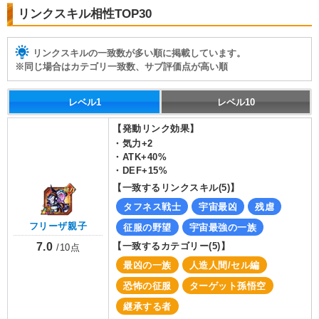
リンクスキル相性TOP30
リンクスキルの一致数が多い順に掲載しています。
※同じ場合はカテゴリ一致数、サブ評価点が高い順
レベル1
レベル10
【発動リンク効果】
・
気力+2
・
ATK+40%
・
DEF+15%
【一致するリンクスキル(
5
)】
タフネス戦士
宇宙最凶
残虐
フリーザ親子
征服の野望
宇宙最強の一族
7.0
【一致するカテゴリー(
5
)】
/
10
点
最凶の一族
人造人間/セル編
恐怖の征服
ターゲット孫悟空
継承する者