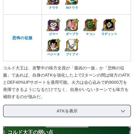
クウラ
Mクウラ
ゴマー
ダーブラ
ヤコン
ラディッツ
恐怖の征服
ベジータ
プイプイ
コルド大王は、攻撃中の味方全員が「最凶の一族」か「恐怖の征
服」であれば、自身のATKを強化した上で2ターンの間は味方のATK
とDEF40%UPサポートを適用可能。火力は会心込みで約9000万を
発揮できるようになるだけでなく、自身がいないターンでも味方を
補助するのが強みだ。
ATKを表示
コルド大王の弱い点