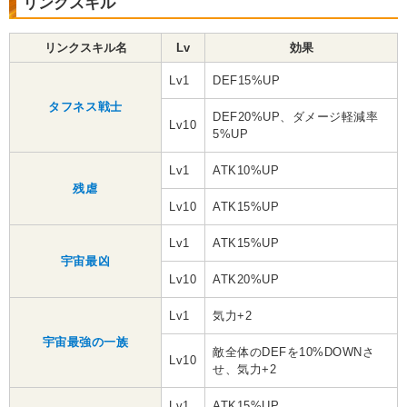
リンクスキル
リンクスキル名
Lv
効果
Lv1
DEF15%UP
タフネス戦士
DEF20%UP、ダメージ軽減率
Lv10
5%UP
Lv1
ATK10%UP
残虐
Lv10
ATK15%UP
Lv1
ATK15%UP
宇宙最凶
Lv10
ATK20%UP
Lv1
気力+2
宇宙最強の一族
敵全体のDEFを10%DOWNさ
Lv10
せ、気力+2
Lv1
ATK15%UP