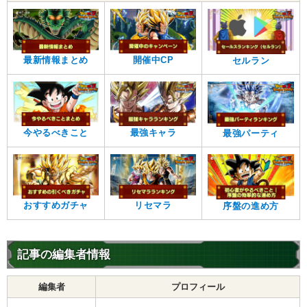
宇宙最凶
宇宙最強の一族
フリーザ
征服の野望
超激戦
5.0
/
10
点
【一致するカテゴリー(
3
)】
最新情報まとめ
開催中CP
セルラン
最凶の一族
恐怖の征服
継承する者
【発動リンク効果】
・
気力+2
今やるべきこと
最強キャラ
最強パーティ
・
ATK+45%
【一致するリンクスキル(
4
)】
宇宙最強の一族
宇宙最凶
フリーザ
征服の野望
超激戦
おすすめガチャ
リセマラ
序盤の進め方
6.0
/
10
点
【一致するカテゴリー(
3
)】
最凶の一族
恐怖の征服
記事の編集者情報
継承する者
【発動リンク効果】
編集者
プロフィール
・
気力+2
・
ATK+40%