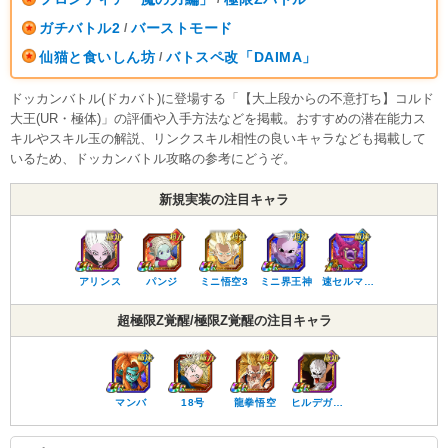
ガチバトル2
バーストモード
/
仙猫と食いしん坊
バトスペ改「DAIMA」
/
ドッカンバトル(ドカバト)に登場する「【大上段からの不意打ち】コルド
大王(UR・極体)」の評価や入手方法などを掲載。おすすめの潜在能力ス
キルやスキル玉の解説、リンクスキル相性の良いキャラなども掲載して
いるため、ドッカンバトル攻略の参考にどうぞ。
新規実装の注目キャラ
アリンス
パンジ
ミニ悟空3
ミニ界王神
速セルマ…
超極限Z覚醒/極限Z覚醒の注目キャラ
マンバ
18号
龍拳悟空
ヒルデガ…