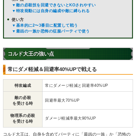
▼敵の必殺技を回避できないとKOされやすい
▼特攻発動には自身の編成や敵に縛られる
使い方
▼基本的に2〜3番目に配置して戦う
▼最凶の一族か恐怖の征服パーティで使う
コルド大王の強い点
常にダメ軽減＆回避率40%UPで戦える
特攻編成
常にダメージ軽減と回避率40%UP
敵の必殺
回避率最大70%UP
を受ける時
物理系の必殺
ダメージ軽減率最大90%UP
を受ける時
コルド大王は、自身を含めてパーティに「最凶の一族」か「恐怖の