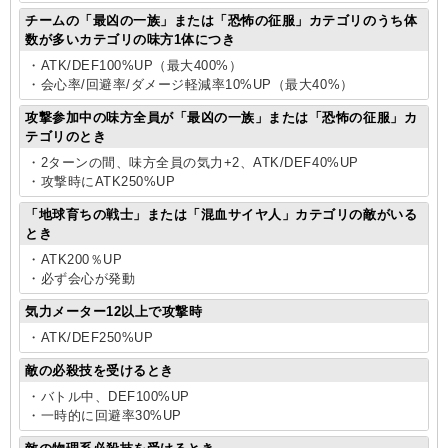
チームの「最凶の一族」または「恐怖の征服」カテゴリのうち体
数が多いカテゴリの味方1体につき
・ATK/DEF100%UP（最大400%）
・会心率/回避率/ダメージ軽減率10%UP（最大40%）
攻撃参加中の味方全員が「最凶の一族」または「恐怖の征服」カ
テゴリのとき
・2ターンの間、味方全員の気力+2、ATK/DEF40%UP
・攻撃時にATK250%UP
「地球育ちの戦士」または「混血サイヤ人」カテゴリの敵がいる
とき
・ATK200％UP
・必ず会心が発動
気力メーター12以上で攻撃時
・ATK/DEF250%UP
敵の必殺技を受けるとき
・バトル中、DEF100%UP
・一時的に回避率30%UP