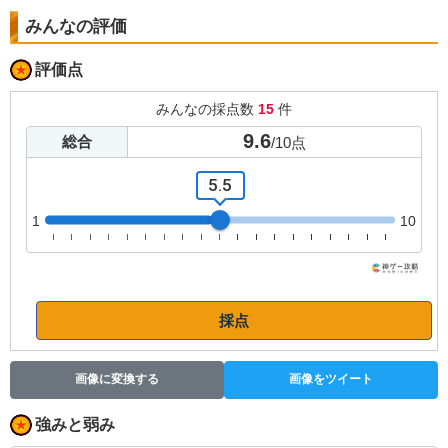
みんなの評価
評価点
みんなの採点数
15
件
9.6
総合
/
10
点
5.5
1
10
採点
画像に変換する
画像をツイート
強みと弱み