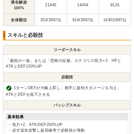
潜在解放
21445
14454
9126
100%
全体順位
253/2897位
919/2897位
1430/2897位
スキルと必殺技
リーダースキル
「最凶の一族」または「恐怖の征服」カテゴリの気力+3、HPと
ATKとDEF130%UP
必殺技
1ターンDEFが大幅上昇し、相手に超特大ダメージを与え、
ATKとDEFを低下させる
パッシブスキル
基本効果
・気力+2、ATK/DEF250%UP
・必ず追加攻撃し超高確率で必殺技が発動