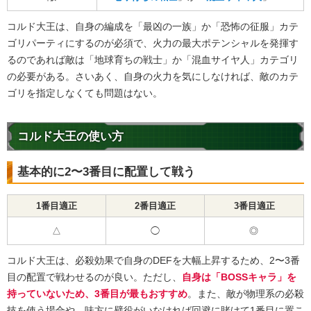
コルド大王は、自身の編成を「最凶の一族」か「恐怖の征服」カテ
ゴリパーティにするのが必須で、火力の最大ポテンシャルを発揮す
るのであれば敵は「地球育ちの戦士」か「混血サイヤ人」カテゴリ
の必要がある。さいあく、自身の火力を気にしなければ、敵のカテ
ゴリを指定しなくても問題はない。
コルド大王の使い方
基本的に2〜3番目に配置して戦う
1番目適正
2番目適正
3番目適正
△
◯
◎
コルド大王は、必殺効果で自身のDEFを大幅上昇するため、2〜3番
目の配置で戦わせるのが良い。ただし、
自身は「BOSSキャラ」を
持っていないため、3番目が最もおすすめ
。また、敵が物理系の必殺
技を使う場合や、味方に壁役がいなければ回避に賭けて1番目に置こ