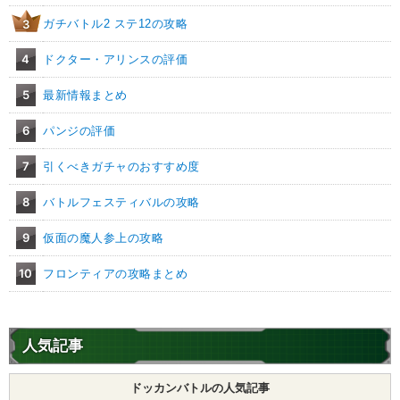
残虐
宇宙最強の一族
征服の野望
クウラ
ガチバトル2 ステ12の攻略
3
超激戦
6.5
/
10
点
【一致するカテゴリー(
3
)】
4
ドクター・アリンスの評価
最凶の一族
恐怖の征服
5
最新情報まとめ
ターゲット孫悟空
6
パンジの評価
【発動リンク効果】
・
気力+2
7
引くべきガチャのおすすめ度
・
ATK+45%
【一致するリンクスキル(
4
)】
8
バトルフェスティバルの攻略
宇宙最凶
宇宙最強の一族
クウラ
9
仮面の魔人参上の攻略
征服の野望
超激戦
9.5
/
10
点
【一致するカテゴリー(
3
)】
10
フロンティアの攻略まとめ
最凶の一族
恐怖の征服
ターゲット孫悟空
【発動リンク効果】
人気記事
・
気力+2
・
ATK+45%
ドッカンバトルの人気記事
【一致するリンクスキル(
4
)】