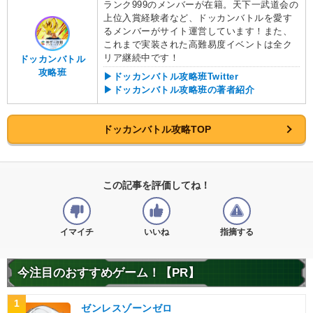
ランク999のメンバーが在籍。天下一武道会の
【一致するリンクスキル(
4
)】
上位入賞経験者など、ドッカンバトルを愛す
るメンバーがサイト運営しています！また、
残虐
宇宙最凶
宇宙最強の一族
フリーザ（第三形
これまで実装された高難易度イベントは全ク
態）
超激戦
リア継続中です！
ドッカンバトル
【一致するカテゴリー(
3
)】
攻略班
7.5
/
10
点
▶ドッカンバトル攻略班Twitter
▶ドッカンバトル攻略班の著者紹介
最凶の一族
恐怖の征服
継承する者
ドッカンバトル攻略TOP
【発動リンク効果】
・
気力+2
・
ATK+45%
【一致するリンクスキル(
4
)】
この記事を評価してね！
宇宙最凶
宇宙最強の一族
クウラ
征服の野望
超激戦
9.5
/
10
点
イマイチ
いいね
指摘する
【一致するカテゴリー(
3
)】
恐怖の征服
最凶の一族
今注目のおすすめゲーム！【PR】
ターゲット孫悟空
【発動リンク効果】
1
ゼンレスゾーンゼロ
・
気力+2