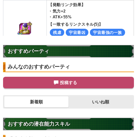
【発動リンク効果】
・
気力+2
・
ATK+55%
【一致するリンクスキル(
5
)】
残虐
宇宙最凶
宇宙最強の一族
ゴルフリ
征服の野望
超激戦
8.0
/
10
点
【一致するカテゴリー(
4
)】
おすすめパーティ
最凶の一族
恐怖の征服
みんなのおすすめパーティ
ターゲット孫悟空
継承する者
【発動リンク効果】
投稿する
・
気力+2
・
ATK+55%
【一致するリンクスキル(
5
)】
新着順
いいね順
残虐
宇宙最凶
宇宙最強の一族
クウラ
征服の野望
超激戦
8.0
/
10
点
【一致するカテゴリー(
3
)】
おすすめの潜在能力スキル
最凶の一族
恐怖の征服