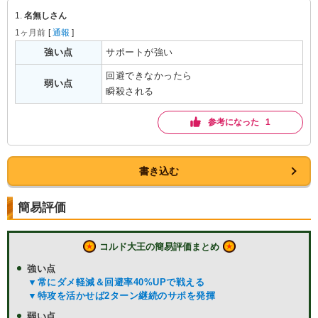
1.
名無しさん
1ヶ月前
[
通報
]
強い点
サポートが強い
回避できなかったら

弱い点
瞬殺される
参考になった 1
書き込む
簡易評価
コルド大王の簡易評価まとめ
強い点
▼常にダメ軽減＆回避率40%UPで戦える
▼特攻を活かせば2ターン継続のサポを発揮
弱い点