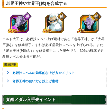
6.0
/
10
点
老界王神や大界王[体]を合成する
【一致するカテゴリー(
4
)】
最凶の一族
恐怖の征服
ターゲット孫悟空
継承する者
【発動リンク効果】
・
気力+2
・
ATK+45%
コルド大王は、必殺技レベル上げ素材である「老界王神」か「大界
【一致するリンクスキル(
4
)】
王[体]」を修業相手にすれば必ず必殺技レベルを上げられる。また、
宇宙最凶
宇宙最強の一族
「老界王神(居眠り)」を修業相手にした場合でも、30%の確率で必
第三フリーザ
征服の野望
超激戦
殺技レベルを上昇可能だ。
6.0
/
10
点
【一致するカテゴリー(
4
)】
最凶の一族
恐怖の征服
必殺技レベルの効率的な上げ方やメリット
ターゲット孫悟空
継承する者
老界王神の使い方と技上げ素材
【発動リンク効果】
・
気力+2
・
ATK+45%
【一致するリンクスキル(
4
)】
覚醒メダル入手先イベント
宇宙最凶
宇宙最強の一族
フリーザ