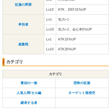
征服の野望
Lv10
ATK、DEF15%UP
Lv1
気力+1
卑怯者
Lv10
気力+2、会心率5%UP
Lv1
ATK15%UP
超激戦
Lv10
ATK20%UP
カテゴリ
カテゴリ
最凶の一族
恐怖の征服
人造人間/セル編
ターゲット孫悟空
継承する者