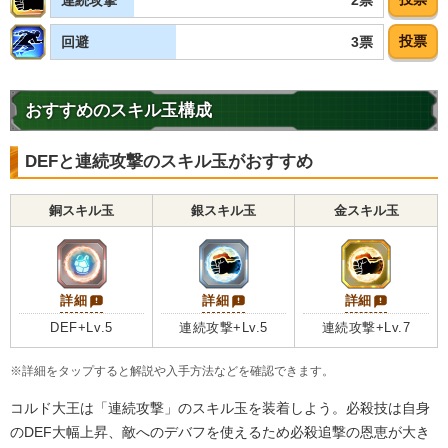
ターゲット孫悟空
投票
3票
回避
【発動リンク効果】
・
気力+2
・
ATK+45%
おすすめのスキル玉構成
【一致するリンクスキル(
4
)】
宇宙最凶
宇宙最強の一族
DEFと連続攻撃のスキル玉がおすすめ
変身フリーザ
征服の野望
超激戦
6.0
/
10
点
【一致するカテゴリー(
4
)】
銅スキル玉
銀スキル玉
金スキル玉
最凶の一族
恐怖の征服
ターゲット孫悟空
継承する者
【発動リンク効果】
詳細
詳細
詳細
・
気力+2
DEF+Lv.5
連続攻撃+Lv.5
連続攻撃+Lv.7
・
ATK+40%
【一致するリンクスキル(
4
)】
※詳細をタップすると解説や入手方法などを確認できます。
残虐
宇宙最凶
宇宙最強の一族
ゴルフリ
コルド大王は「連続攻撃」のスキル玉を装着しよう。必殺技は自身
征服の野望
のDEF大幅上昇、敵へのデバフを使えるため必殺追撃の恩恵が大き
6.5
/
10
点
【一致するカテゴリー(
4
)】