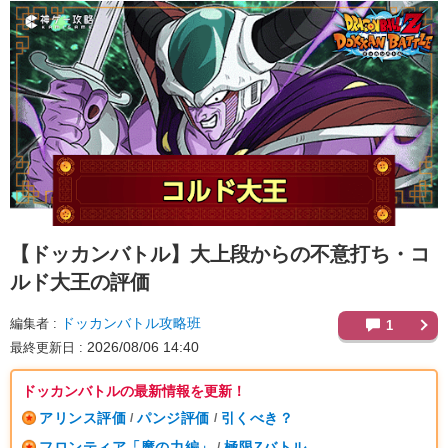
【ドッカンバトル】
大上段からの不意打ち・コ
ルド大王の評価
ドッカンバトル攻略班
編集者
1
2026/08/06 14:40
最終更新日
ドッカンバトルの最新情報を更新！
アリンス評価
パンジ評価
引くべき？
/
/
フロンティア「魔の力編」
極限Zバトル
/