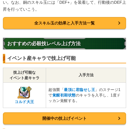
い。なお、銅のスキル玉には「DEF+」を装着して、行動後のDEF上
最凶の一族
恐怖の征服
昇を行っていこう。
ターゲット孫悟空
継承する者
全スキル玉の効果と入手方法一覧
【発動リンク効果】
・
気力+2
・
ATK+45%
【一致するリンクスキル(
4
)】
おすすめの必殺技レベル上げ方法
宇宙最凶
宇宙最強の一族
ゴルフリ
イベント産キャラで技上げ可能
征服の野望
超激戦
6.0
/
10
点
【一致するカテゴリー(
4
)】
技上げ可能な
最凶の一族
恐怖の征服
入手方法
イベント産キャラ
ターゲット孫悟空
継承する者
超強襲「
最頂に君臨せし王
」のステージ1
【発動リンク効果】
で
覚醒初期状態
のキャラを入手し、1度ド
・
気力+2
ッカン覚醒する。
コルド大王
・
ATK+45%
【一致するリンクスキル(
4
)】
宇宙最凶
宇宙最強の一族
開催中の技上げイベント
第二フリーザ
征服の野望
超激戦