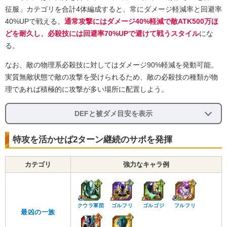
征服」カテゴリを合計4体編成すると、常にダメージ軽減率と回避率
40%UPで戦える。
通常攻撃にはダメージ40%軽減で敵ATK500万ほ
どを耐久し、必殺技には回避率70%UPで避けて戦うスタイル
にな
る。
なお、敵の物理系必殺技に対してはダメージ90%軽減を発動可能。
実質無敵状態で敵の攻撃を受けられるため、敵の必殺技の種類が物
理であれば積極的に攻撃が多い場所に配置しよう。
DEFと被ダメ目安を表示
特攻を活かせば2ターン継続のサポを発揮
カテゴリ
強力なキャラ例
クウラ軍団
ゴルフリ
ゴルゴジ
フルフリ
最凶の一族