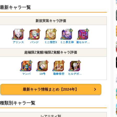
最新キャラ一覧
新規実装キャラ評価
アリンス
パンジ
ミニ悟空3
ミニ界王神
速セルマ…
超極限Z覚醒/極限Z覚醒キャラ評価
マンバ
18号
龍拳悟空
ヒルデガ…
最新キャラ情報まとめ【2024年】
種類別キャラ一覧
レアリティ別