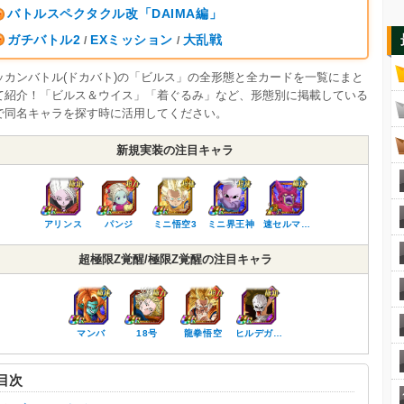
バトルスペクタクル改「DAIMA編」
ガチバトル2
EXミッション
大乱戦
/
/
ッカンバトル(ドカバト)の「ビルス」の全形態と全カードを一覧にまと
て紹介！「ビルス＆ウイス」「着ぐるみ」など、形態別に掲載している
で同名キャラを探す時に活用してください。
新規実装の注目キャラ
アリンス
パンジ
ミニ悟空3
ミニ界王神
速セルマ…
超極限Z覚醒/極限Z覚醒の注目キャラ
マンバ
18号
龍拳悟空
ヒルデガ…
目次