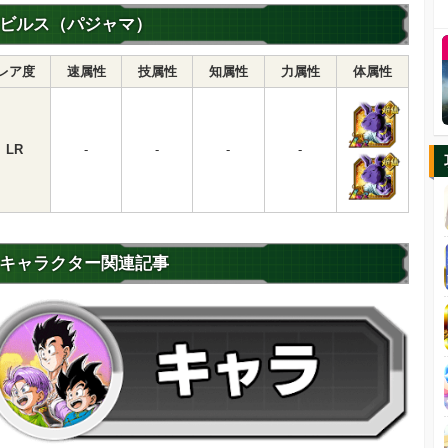
ビルス（パジャマ）
レア度
速属性
技属性
知属性
力属性
体属性
LR
-
-
-
-
キャラクター関連記事