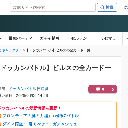
ラ
最強パーティ
ガチャ情報
セルラン
リセマラ
全キャラクター
【ドッカンバトル】ビルスの全カード一覧
【ドッカンバトル】
ビルスの全カード一
覧
ドッカンバトル攻略班
集者
0
2026/08/06 14:38
終更新日
ドッカンバトルの最新情報を更新！
フロンティア「魔の力編」
極限Zバトル
/
ダイマ悟空3
引くべき？
ガチャシミュ
/
/