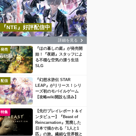
『NTE』好評配信中
詳細を見る
『ほの暮しの庭』が発売開
発売
始！『夜廻』スタッフによ
る不穏な空気の漂う生活
SLG
『幻想水滸伝 STAR
配信
LEAP』がリリース！シリ
ーズ初のモバイルゲーム
【攻略wiki開設も済み】
【先行プレイレポート＆イ
特集
ンタビュー】『Beast of
Reincarnation』荒廃した
日本で描かれる「1人と1
匹」の旅。繊細な世界観と