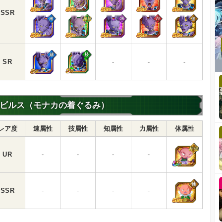
SSR
SR
-
-
-
ビルス（モナカの着ぐるみ）
レア度
速属性
技属性
知属性
力属性
体属性
UR
-
-
-
-
SSR
-
-
-
-