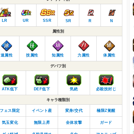
LR
UR
SSR
SR
R
N
属性別
速属性
技属性
知属性
力属性
体属性
デバフ別
ATK低下
DEF低下
気絶
必殺技封じ
キャラ種類別
フェス限定
イベント産
変身/交代
極限Z覚醒
気玉変化
無限上昇
全体攻撃
ガード