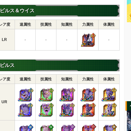
ビルス＆ウイス
レア度
速属性
技属性
知属性
力属性
体属性
LR
-
-
-
-
ビルス
レア度
速属性
技属性
知属性
力属性
体属性
UR