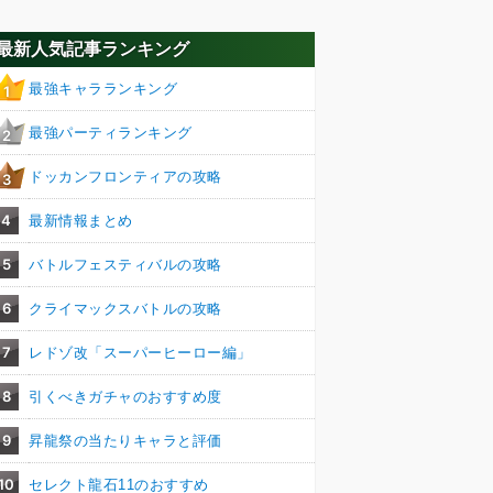
最新人気記事ランキング
最強キャラランキング
1
最強パーティランキング
2
ドッカンフロンティアの攻略
3
4
最新情報まとめ
5
バトルフェスティバルの攻略
6
クライマックスバトルの攻略
7
レドゾ改「スーパーヒーロー編」
8
引くべきガチャのおすすめ度
9
昇龍祭の当たりキャラと評価
10
セレクト龍石11のおすすめ