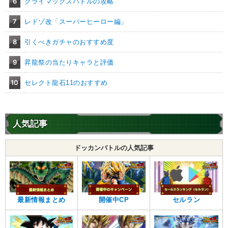
6
クライマックスバトルの攻略
7
レドゾ改「スーパーヒーロー編」
8
引くべきガチャのおすすめ度
9
昇龍祭の当たりキャラと評価
10
セレクト龍石11のおすすめ
人気記事
ドッカンバトルの人気記事
最新情報まとめ
開催中CP
セルラン