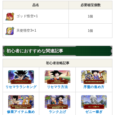
品名
必要秘宝個数
ゴッド悟空×1
1個
天使悟空3×1
1個
初心者におすすめな関連記事
初心者攻略記事
リセマラランキング
リセマラ方法
序盤の進め方
ゼニー稼ぎ
修業アイテム集め
ランク上げ