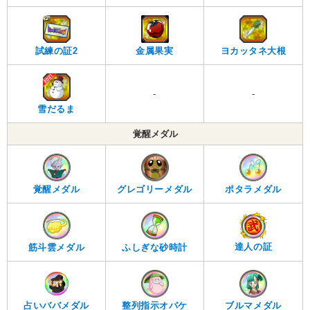
金属果実
試練の証2
ヨカッタネ大根
-
-
雪だるま
覚醒メダル
覚醒メダル
グレゴリーメダル
ポタラメダル
達人の証
筋斗雲メダル
ふしぎな砂時計
占いババメダル
整列指示オバケ
ブルマメダル