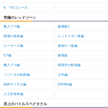
9.「VSゴジータ」
-
究極のレッドゾーン
魔人ブウ編
劇場版2
絶望の未来編
レッドリボン軍編
ヒーローズ編
最凶の一族編
GT編
劇場版
魔人ブウ編
孫悟空の軌跡編
ベジータの軌跡編
少年編
純粋サイヤ人編
DAIMA編
人工生命体編
-
至上のバトルスペクタクル