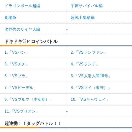
ドラゴンボール超編
宇宙サバイバル編
劇場版
超戦士集結編
次世代のサイヤ人編
-
ドキドキ♡ヒロインバトル
1.「VSパン」
2.「VSランファン」
3.「VSチチ」
4.「VSランチ」
5.「VSブラ」
6.「VS人造人間18号」
7.「VSビーデル」
8.「VSマイ（未来）」
9.「VSブルマ（少女期）」
10.「VSキャウェイ」
11.「VSブリアン」
-
超連携！！タッグバトル！！