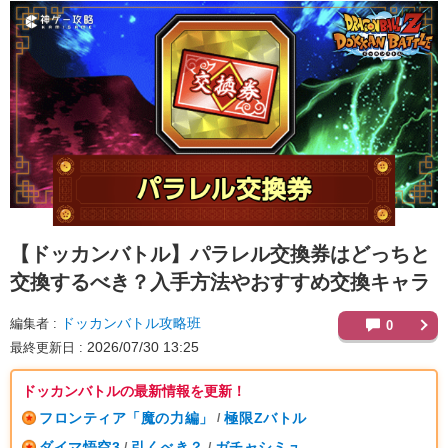
【ドッカンバトル】
パラレル交換券はどっちと
交換するべき？入手方法やおすすめ交換キャラ
ドッカンバトル攻略班
編集者
0
2026/07/30 13:25
最終更新日
ドッカンバトルの最新情報を更新！
フロンティア「魔の力編」
極限Zバトル
/
ダイマ悟空3
引くべき？
ガチャシミュ
/
/