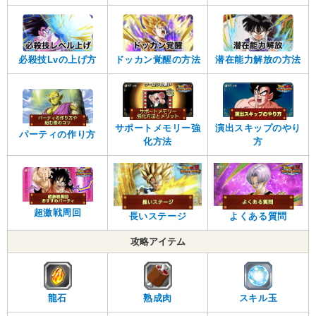
必殺技Lvの上げ方
ドッカン覚醒の方法
潜在能力解放の方法
サポートメモリー強
演出スキップのやり
パーティの作り方
化方法
方
超激戦周回
長いステージ
よくある質問
攻略アイテム
龍石
熟成肉
スキル玉