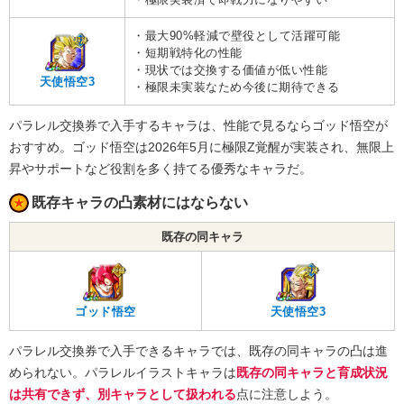
・最大90%軽減で壁役として活躍可能
・短期戦特化の性能
・現状では交換する価値が低い性能
天使悟空3
・極限未実装なため今後に期待できる
パラレル交換券で入手するキャラは、性能で見るならゴッド悟空が
おすすめ。ゴッド悟空は2026年5月に極限Z覚醒が実装され、無限上
昇やサポートなど役割を多く持てる優秀なキャラだ。
既存キャラの凸素材にはならない
既存の同キャラ
ゴッド悟空
天使悟空3
パラレル交換券で入手できるキャラでは、既存の同キャラの凸は進
められない。パラレルイラストキャラは
既存の同キャラと育成状況
は共有できず、別キャラとして扱われる
点に注意しよう。