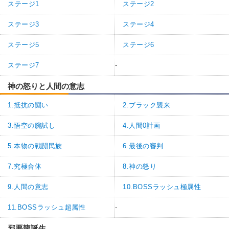
ステージ1
ステージ2
ステージ3
ステージ4
ステージ5
ステージ6
ステージ7
-
神の怒りと人間の意志
1.抵抗の闘い
2.ブラック襲来
3.悟空の腕試し
4.人間0計画
5.本物の戦闘民族
6.最後の審判
7.究極合体
8.神の怒り
9.人間の意志
10.BOSSラッシュ極属性
11.BOSSラッシュ超属性
-
邪悪龍誕生