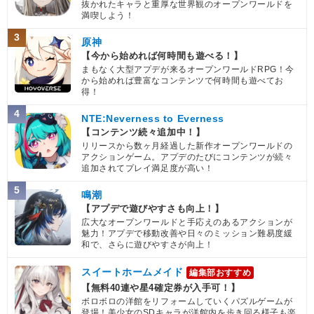
抜かれたキャラと重厚な世界観のオープンワールドを
満喫しよう！
3
原神
【今から始めれば何時間も遊べる！】
まもなく大型アプデが来るオープンワールドRPG！今
から始めれば豊富なコンテンツで何時間も遊べてお
得！
4
NTE:Neverness to Everness
【コンテンツ続々追加中！】
リリースから数ヶ月経過した新作オープンワールドの
アクションゲーム。アプデのたびにコンテンツが続々
追加されてプレイ満足度が高い！
5
鳴潮
【アプデで遊びやすさも向上！】
広大なオープンワールドと手応えのあるアクションが
魅力！アプデで移動改善や日々のミッション難易度緩
和で、さらに遊びやすさが向上！
スイートホームメイド
編集部おすすめ
【無料40連や星4確定券が入手可！】
ボロボロの洋館をリフォームしていくパズルゲームが
登場！美少女のSDキャラが洋館内を歩き回る様子も楽