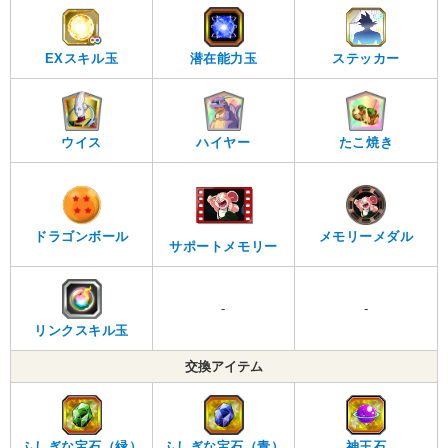
EXスキル玉
潜在能力玉
ステッカー
ウイス
ハイヤー
たこ焼き
ドラゴンボール
メモリーメダル
サポートメモリー
-
-
リンクスキル玉
交換アイテム
ふしぎな宝石（緑）
ふしぎな宝石（青）
神王石