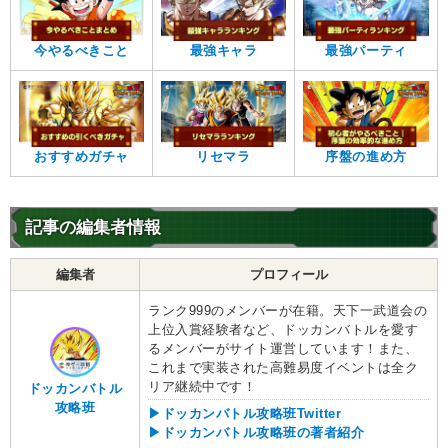
今やるべきこと
最強キャラ
最強パーティ
おすすめガチャ
リセマラ
序盤の進め方
記事の編集者情報
編集者
プロフィール
ランク999のメンバーが在籍。天下一武道会の
上位入賞経験者など、ドッカンバトルを愛す
るメンバーがサイト運営しています！また、
これまで実装された高難易度イベントは全ク
リア継続中です！
ドッカンバトル
攻略班
▶ドッカンバトル攻略班Twitter
▶ドッカンバトル攻略班の著者紹介