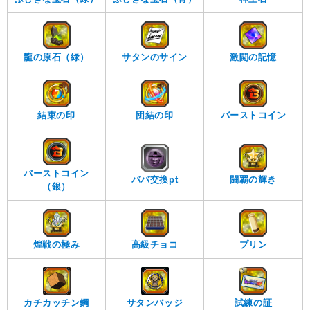
龍の原石（緑）
サタンのサイン
激闘の記憶
結束の印
団結の印
バーストコイン
バーストコイン
ババ交換pt
闘覇の輝き
（銀）
煌戦の極み
高級チョコ
プリン
サタンバッジ
試練の証
カチカッチン鋼