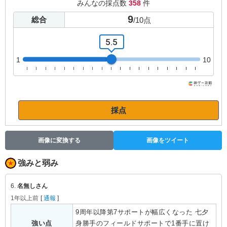
みんなの採点数
358
件
9
総合
/
10
点
5.5
1
10
採点
画像に変換する
画像をツイート
強みと弱み
6.
名無しさん
1年以上前
[
通報
]
9周年以降第7サポートが幅広くなった 七夕
強い点
身勝手のフィールドサポートで1番手に置け