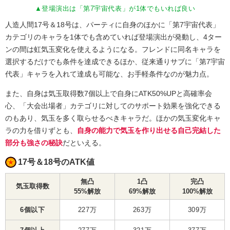
▲登場演出は「第7宇宙代表」が1体でもいれば良い
人造人間17号＆18号は、パーティに自身のほかに「第7宇宙代表」
カテゴリのキャラを1体でも含めていれば登場演出が発動し、4ター
ンの間は虹気玉変化を使えるようになる。フレンドに同名キャラを
選択するだけでも条件を達成できるほか、従来通りサブに「第7宇宙
代表」キャラを入れて達成も可能な、お手軽条件なのが魅力点。
また、自身は気玉取得数7個以上で自身にATK50%UPと高確率会
心、「大会出場者」カテゴリに対してのサポート効果を強化できる
のもあり、気玉を多く取らせるべきキャラだ。ほかの気玉変化キャ
ラの力を借りずとも、
自身の能力で気玉を作り出せる自己完結した
部分も強さの秘訣
だといえる。
17号＆18号のATK値
無凸
1凸
完凸
気玉取得数
55%解放
69%解放
100%解放
6個以下
227万
263万
309万