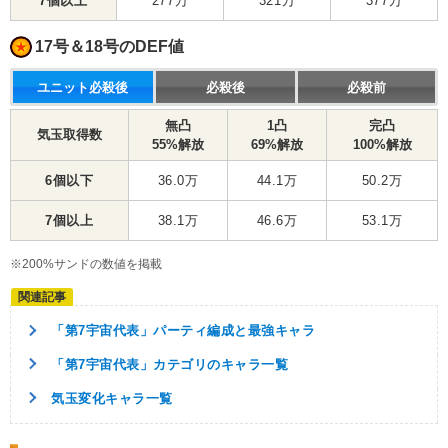
7個以上
277万
321万
377万
17号＆18号のDEF値
ユニット必殺後
必殺後
必殺前
無凸
1凸
完凸
気玉取得数
55%解放
69%解放
100%解放
6個以下
36.0万
44.1万
50.2万
7個以上
38.1万
46.6万
53.1万
※200%サンドの数値を掲載
「第7宇宙代表」パーティ編成と最強キャラ
「第7宇宙代表」カテゴリのキャラ一覧
気玉変化キャラ一覧