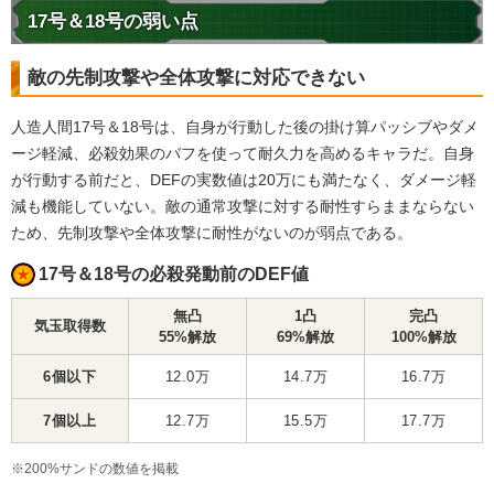
17号＆18号の弱い点
敵の先制攻撃や全体攻撃に対応できない
人造人間17号＆18号は、自身が行動した後の掛け算パッシブやダメ
ージ軽減、必殺効果のバフを使って耐久力を高めるキャラだ。自身
が行動する前だと、DEFの実数値は20万にも満たなく、ダメージ軽
減も機能していない。敵の通常攻撃に対する耐性すらままならない
ため、先制攻撃や全体攻撃に耐性がないのが弱点である。
17号＆18号の必殺発動前のDEF値
無凸
1凸
完凸
気玉取得数
55%解放
69%解放
100%解放
6個以下
12.0万
14.7万
16.7万
7個以上
12.7万
15.5万
17.7万
※200%サンドの数値を掲載