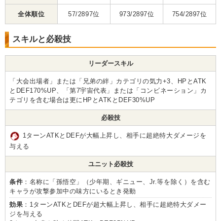
全体順位
57/2897位
973/2897位
754/2897位
スキルと必殺技
リーダースキル
「大会出場者」または「兄弟の絆」カテゴリの気力+3、HPとATK
とDEF170%UP、「第7宇宙代表」または「コンビネーション」カ
テゴリを含む場合は更にHPとATKとDEF30%UP
必殺技
1ターンATKとDEFが大幅上昇し、相手に超絶特大ダメージを
与える
ユニット必殺技
条件
：名称に「孫悟空」（少年期、ギニュー、Jr.等を除く）を含む
キャラが攻撃参加中の味方にいるとき発動
効果
：1ターンATKとDEFが超大幅上昇し、相手に超絶特大ダメー
ジを与える