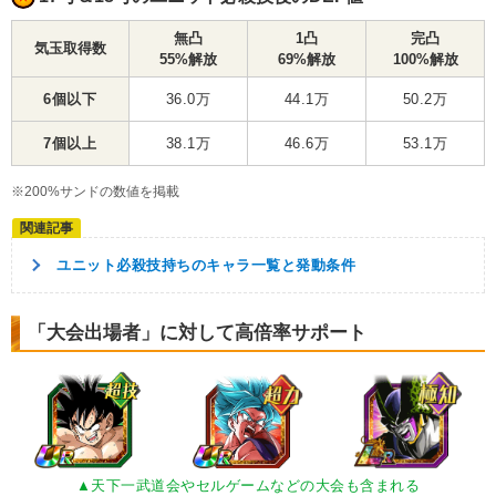
無凸
1凸
完凸
気玉取得数
55%解放
69%解放
100%解放
6個以下
36.0万
44.1万
50.2万
7個以上
38.1万
46.6万
53.1万
※200%サンドの数値を掲載
ユニット必殺技持ちのキャラ一覧と発動条件
「大会出場者」に対して高倍率サポート
▲天下一武道会やセルゲームなどの大会も含まれる