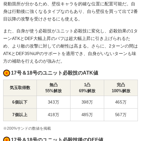
発動箇所が分かるため、壁役キャラを的確な位置に配置可能だ。自
身は行動後に強くなるタイプなのもあり、自ら壁役を買って出て2番
目以降の攻撃を受けさせるにも使える。
また、自身が使う必殺技がユニット必殺技に変化し、必殺効果の1タ
ーンATKとDEF大幅上昇のバフは超大幅上昇に引き上げられるた
め、より敵の攻撃に対しての耐性は高まる。さらに、2ターンの間は
ATKとDEF35%UPのサポートを適用でき、自身がいないターンも味
方の補助を行えるのが強みだ。
17号＆18号のユニット必殺技のATK値
無凸
1凸
完凸
気玉取得数
55%解放
69%解放
100%解放
6個以下
343万
398万
465万
7個以上
418万
485万
567万
※200%サンドの数値を掲載
17号＆18号のユニット必殺技後のDEF値