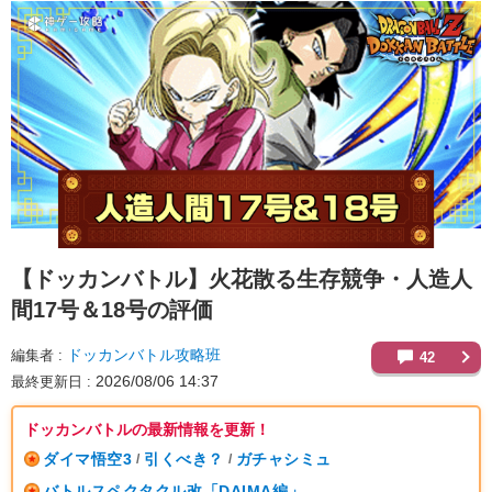
【ドッカンバトル】
火花散る生存競争・人造人
間17号＆18号の評価
ドッカンバトル攻略班
編集者
42
2026/08/06 14:37
最終更新日
ドッカンバトルの最新情報を更新！
ダイマ悟空3
引くべき？
ガチャシミュ
/
/
バトルスペクタクル改「DAIMA編」