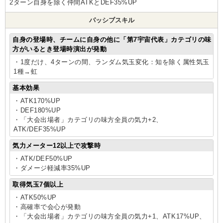
2ターン自身を除く仲間ATKとDEF35%UP
パッシブスキル
自身の登場時、チームに自身の他に「第7宇宙代表」カテゴリの味
方がいるとき登場時演出が発動
・1度だけ、4ターンの間、ランダム気玉変化：知を除く属性気玉
1種→虹
基本効果
・ATK170%UP
・DEF180%UP
・「大会出場者」カテゴリの味方全員の気力+2、
ATK/DEF35%UP
気力メーター12以上で攻撃時
・ATK/DEF50%UP
・ダメージ軽減率35%UP
取得気玉7個以上
・ATK50%UP
・高確率で会心が発動
・「大会出場者」カテゴリの味方全員の気力+1、ATK17%UP、