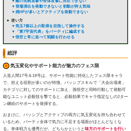
▼敵の先制攻撃や全体攻撃に対応できない
▼登場演出を発動できないと初動が抑え気味
▼残HPが多いとアクティブを発動できない
使い方
▼気玉7個以上の取得を目指して操作する
▼「第7宇宙代表」をパーティに編成する
▼悟空と常に並べて戦闘を行わせる
総評
気玉変化やサポート能力が魅力のフェス限
人造人間17号＆18号は、サポート性能に特化したフェス限キャラ
で、担える役割が多いのが特徴。パッシブスキルで「大会出場者」
カテゴリに対してのサポートに加え、孫悟空と同時行動して発動可
能なユニット必殺技を撃てると、必殺効果でキャラ指定なしの2ター
ン継続のサポートを発揮する。
おまけに、パッシブとアクティブの両方に気玉変化を持ち合わせて
いるため、パーティ全体で気力に不足する場面がほとんどなくな
る。単体戦力も優秀だが、どちらかというと
味方のサポートを行い