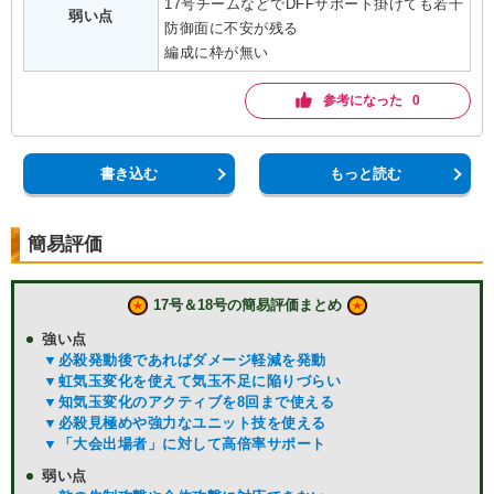
17号チームなどでDFFサポート掛けても若干
弱い点
防御面に不安が残る

編成に枠が無い
参考になった 0
書き込む
もっと読む
簡易評価
17号＆18号の簡易評価まとめ
強い点
▼必殺発動後であればダメージ軽減を発動
▼虹気玉変化を使えて気玉不足に陥りづらい
▼知気玉変化のアクティブを8回まで使える
▼必殺見極めや強力なユニット技を使える
▼「大会出場者」に対して高倍率サポート
弱い点