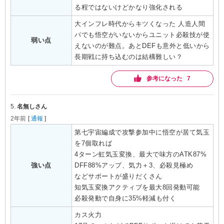
る程ではないけどかなり強化される
大インフレ時代からキツくなった 人造人間
パでも悟空がいないからユニット必殺技が使
弱い点
えないのが難点。あとDEFも意外と低いから
長期戦に持ち込むのは結構難しい？
参考になった 7
5.
名無しさん
2年前
[
通報
]
第七宇宙編成で攻撃参加中に悟空が居て気玉
を7個取れば

4ターン虹気玉変換、最大で味方のATK87%
強い点
DFF88%アップ、気力＋3、必殺見極め

などサポートが盛りだくさん

知気玉変換アクティブを最大8回発動可能

必殺発動で自身に35%軽減も付く
カス火力
