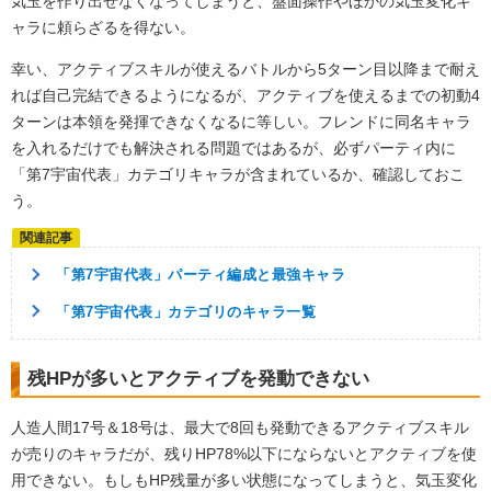
気玉を作り出せなくなってしまうと、盤面操作やほかの気玉変化キ
ャラに頼らざるを得ない。
幸い、アクティブスキルが使えるバトルから5ターン目以降まで耐え
れば自己完結できるようになるが、アクティブを使えるまでの初動4
ターンは本領を発揮できなくなるに等しい。フレンドに同名キャラ
を入れるだけでも解決される問題ではあるが、必ずパーティ内に
「第7宇宙代表」カテゴリキャラが含まれているか、確認しておこ
う。
「第7宇宙代表」パーティ編成と最強キャラ
「第7宇宙代表」カテゴリのキャラ一覧
残HPが多いとアクティブを発動できない
人造人間17号＆18号は、最大で8回も発動できるアクティブスキル
が売りのキャラだが、残りHP78%以下にならないとアクティブを使
用できない。もしもHP残量が多い状態になってしまうと、気玉変化