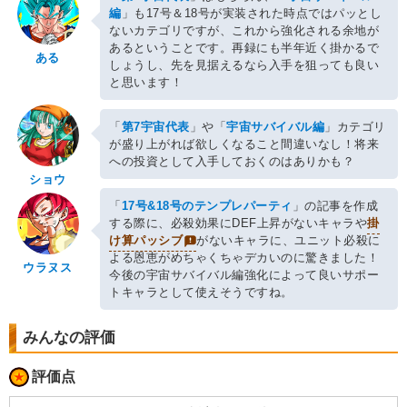
編
」も17号＆18号が実装された時点ではパッとし
ないカテゴリですが、これから強化される余地が
あるということです。再録にも半年近く掛かるで
ある
しょうし、先を見据えるなら入手を狙っても良い
と思います！
「
第7宇宙代表
」や「
宇宙サバイバル編
」カテゴリ
が盛り上がれば欲しくなること間違いなし！将来
への投資として入手しておくのはありかも？
ショウ
「
17号&18号のテンプレパーティ
」の記事を作成
する際に、必殺効果にDEF上昇がないキャラや
掛
け算パッシブ
がないキャラに、ユニット必殺に
よる恩恵がめちゃくちゃデカいのに驚きました！
ウラヌス
今後の宇宙サバイバル編強化によって良いサポー
トキャラとして使えそうですね。
みんなの評価
評価点