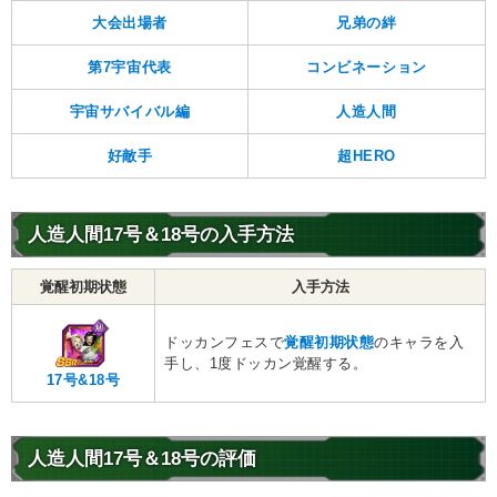
大会出場者
兄弟の絆
第7宇宙代表
コンビネーション
宇宙サバイバル編
人造人間
好敵手
超HERO
人造人間17号＆18号の入手方法
覚醒初期状態
入手方法
ドッカンフェスで
覚醒初期状態
のキャラを入
手し、1度ドッカン覚醒する。
17号&18号
人造人間17号＆18号の評価