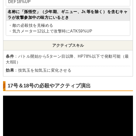
DEF18%UP
名称に「孫悟空」（少年期、ギニュー、Jr.等を除く）を含むキャ
ラが攻撃参加中の味方にいるとき
・敵の必殺技を見極める
・気力メーター12以上で攻撃時にATK59%UP
アクティブスキル
条件
：バトル開始から5ターン目以降、HP78%以下で発動可能（最
大8回）
効果
：技気玉を知気玉に変化させる
17号＆18号の必殺やアクティブ演出