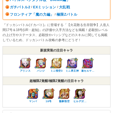
ガチバトル2
EXミッション
大乱戦
/
/
フロンティア「魔の力編」
極限Zバトル
/
『ドッカンバトル(ドカバト)』に登場する「【火花散る生存競争】人造人
間17号＆18号(UR・超知)」の評価や入手方法などを掲載！必殺技レベル
の上げ方やステータス、必殺技やパッシブなどのスキルに関しても掲載
しているため、ドッカンバトル攻略の参考にどうぞ！
新規実装の注目キャラ
アリンス
パンジ
ミニ悟空3
ミニ界王神
速セルマ…
超極限Z覚醒/極限Z覚醒の注目キャラ
マンバ
18号
龍拳悟空
ヒルデガ…