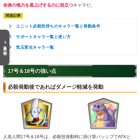
全体の地力を底上げするのに役立つ
キャラだ。
ユニット必殺技持ちのキャラ一覧と発動条件
サポートキャラ一覧と使い方
目次を開く
気玉変化キャラ一覧
17号＆18号の強い点
必殺発動後であればダメージ軽減を発動
人造人間17号＆18号は、必殺技発動時に掛け算パッシブでATKと