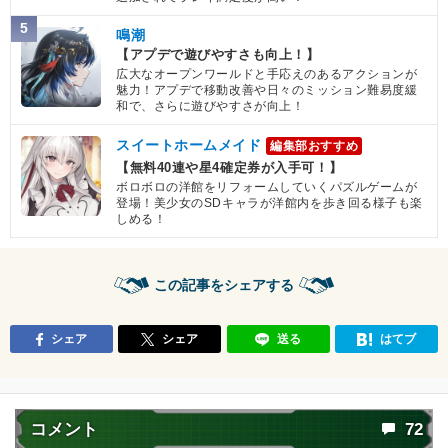
5
鳴潮
【アプデで遊びやすさも向上！】
広大なオープンワールドと手応えのあるアクションが
魅力！アプデで移動改善や日々のミッション難易度緩
和で、さらに遊びやすさが向上！
スイートホームメイド
編集部おすすめ
【無料40連や星4確定券が入手可！】
ボロボロの洋館をリフォームしていくパズルゲームが
登場！美少女のSDキャラが洋館内を歩き回る様子も楽
しめる！
この記事をシェアする
シェア
シェア
送る
はてブ
コメント
72