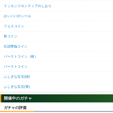
ドッカンフロンティアのしおり
占いババのシール
0
0
返信
(1)
フェスコイン
祭コイン
61.
ドッカンバトル攻略班＠神ゲー攻
通報
略
伝説降臨コイン
>>59

コメントありがとうございます。テキストを左ルートに修
バーストコイン（銀）
正いたしました。

また何かお気付きの際は、ご指摘いただけると幸いです。

バーストコイン
今後も神ゲー攻略をよろしくお願いします。
ふしぎな宝石(緑)
2
0
返信
ふしぎな宝石(青)
名無しさん
通報
57.
開催中のガチャ
ドッカンバトルの動画を定期的に投稿してる人に「新キャラは一
からリンクレベルをMAXまで上げようとするとどれくらいかかる
ガチャの評価