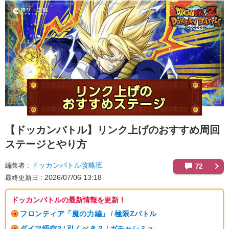
【ドッカンバトル】
リンク上げのおすすめ周回
ステージとやり方
ドッカンバトル攻略班
編集者
72
2026/07/06 13:18
最終更新日
ドッカンバトルの最新情報を更新！
フロンティア「魔の力編」
極限Zバトル
/
ダイマ悟空3
引くべき？
ガチャシミュ
/
/