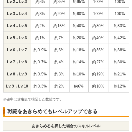
Lv.2→Lv.3
約5%
約35%
約95%
100%
100%
Lv.3→Lv.4
約3%
約20%
約60%
100%
100%
Lv.4→Lv.5
約2%
約15%
約40%
約80%
約83%
Lv.5→Lv.6
約1%
約7%
約20%
約40%
約42%
Lv.6→Lv.7
約0.9%
約6%
約18%
約35%
約38%
Lv.7→Lv.8
約0.7%
約4%
約14%
約27%
約30%
Lv.8→Lv.9
約0.5%
約3%
約10%
約19%
約21%
Lv.9→Lv.10
約0.3%
約2%
約6%
約10%
約12%
※確率は攻略班で検証した数値です。
戦闘をあきらめてもレベルアップできる
あきらめるを押した場合のスキルレベル