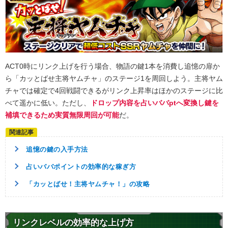
ACT0時にリンク上げを行う場合、物語の鍵1本を消費し追憶の扉か
ら「カッとばせ主将ヤムチャ」のステージ1を周回しよう。主将ヤム
チャでは確定で4回戦闘できるがリンク上昇率はほかのステージに比
べて遥かに低い。ただし、
ドロップ内容を占いババptへ変換し鍵を
補填できるため実質無限周回が可能
だ。
追憶の鍵の入手方法
占いババポイントの効率的な稼ぎ方
「カッとばせ！主将ヤムチャ！」の攻略
リンクレベルの効率的な上げ方