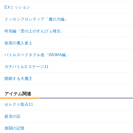
した。

また何かお気付きの際は、ご指摘いただけると幸いです。

EXミッション
今後も神ゲー攻略をよろしくお願いします。
ドッカンフロンティア「魔の力編」
1
1
返信
特別編「雲の上のすんげぇ稽古」
名無しさん
通報
59.
仮面の魔人参上
30-4がおすすめで絶対に右のルート行くって書いたかあったから
バトルスペクタクル改「DAIMA編」
やってみたら1回目から左のルート行ったぞちくしょう
ガチバトル2 ステージ11
開眼する大魔王
アイテム関連
セレクト龍石11
超克の証
激闘の記憶