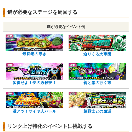
鍵が必要なステージを周回する
鍵が必要なイベント例
最長老の導き
迫りくる大軍団
習得せよ！夢の必殺技！
善と悪の行く末
激アツ！サイヤ人バトル
超戦士との邂逅
リンク上げ特化のイベントに挑戦する