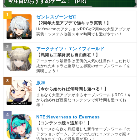
今注目のおすすめゲーム！【PR】
1
ゼンレスゾーンゼロ
【2周年大型アプデで強キャラ実装！】
HoYoverseのアクションRPGが2周年の大型アプデが
実装！システム改善スキマ時間でも遊びやすい！
2
アークナイツ：エンドフィールド
【戦闘も工業発展も自由自在！】
アークナイツ最新作は圧倒的人気の注目作！こだわり
抜かれたキャラと重厚な世界観のオープンワールドを
満喫しよう！
3
原神
【今から始めれば何時間も遊べる！】
まもなく大型アプデが来るオープンワールドRPG！今
から始めれば豊富なコンテンツで何時間も遊べてお
得！
4
NTE:Neverness to Everness
【コンテンツ続々追加中！】
リリースから数ヶ月経過した新作オープンワールドの
アクションゲーム。アプデのたびにコンテンツが続々
追加されてプレイ満足度が高い！