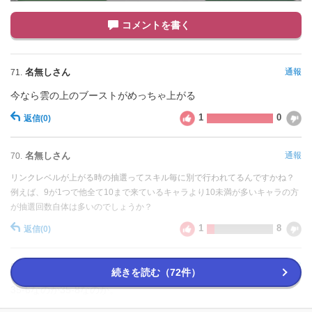
コメントを書く
名無しさん
通報
71.
今なら雲の上のブーストがめっちゃ上がる
1
0
返信
(0)
名無しさん
通報
70.
リンクレベルが上がる時の抽選ってスキル毎に別で行われてるんですかね？
例えば、9が1つで他全て10まで来ているキャラより10未満が多いキャラの方
が抽選回数自体は多いのでしょうか？
1
8
返信
(0)
名無しさん
通報
68.
続きを読む（72件）
35-6なのか35-8なのか。
0
0