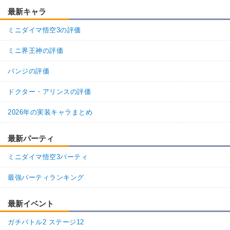
最新キャラ
>>65

コメントありがとうございます。該当箇所の修正を行いま
ミニダイマ悟空3の評価
した。

また何かお気付きの際は、ご指摘いただけると幸いです。

ミニ界王神の評価
今後も神ゲー攻略をよろしくお願いします。
パンジの評価
4
6
返信
ドクター・アリンスの評価
名無しさん
通報
63.
2026年の実装キャラまとめ
1番最高率とされているステージの表記間違えてますよ。
32-2ではなくて33-2ではないんですか？
最新パーティ
32-2は｢ツフル人の恨み｣となってます。
ミニダイマ悟空3パーティ
1
0
返信
(1)
最強パーティランキング
64.
ドッカンバトル攻略班＠神ゲー攻
通報
略
最新イベント
>>63

コメントありがとうございます。該当箇所の修正を行いま
ガチバトル2 ステージ12