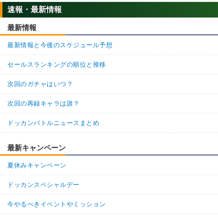
返信
(1)
速報・最新情報
69.
ドッカンバトル攻略班＠神ゲー攻
通報
最新情報
略
最新情報と今後のスケジュール予想
>>68

コメントありがとうございます。該当箇所の修正を行いま
セールスランキングの順位と推移
した。

また何かお気付きの際は、ご指摘いただけると幸いです。

次回のガチャはいつ？
今後も神ゲー攻略をよろしくお願いします。
3
1
返信
次回の再録キャラは誰？
ドッカンバトルニュースまとめ
名無しさん
通報
65.
33-2の表記訂正したって書いてるのに直ってなくて草
最新キャンペーン
夏休みキャンペーン
普通にツフル人の恨み行ってもたやん
ドッカンスペシャルデー
0
2
返信
(1)
今やるべきイベントやミッション
66.
ドッカンバトル攻略班＠神ゲー攻
通報
略