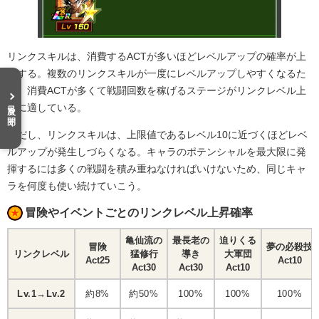
リンクスキルは、消費するACTが多いほどレベルアップの確率が上
昇する。複数のリンクスキルが一度にレベルアップしやすくなるた
め、消費ACTが多くて戦闘回数を稼げるステージがリンクレベル上
目次を開く
げに適している。
ただし、リンクスキルは、上限値であるレベル10に近づくほどレベ
ルアップが発生しづらくなる。キャラのポテンシャルを最大限に発
揮するには多くの戦闘を積み重ねなければいけないため、同じキャ
ラを何度も使い続けていこう。
冒険やイベントごとのリンクレベル上昇確率
亀仙流の
最長老の
迫りくる
冒険
夢の必殺技
リンクレベル
猛修行
導き
大軍団
Act25
Act10
Act30
Act30
Act10
Lv.1→Lv.2
約8%
約50%
100%
100%
100%