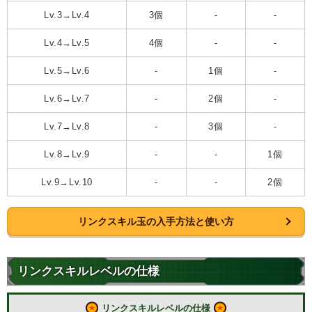
Lv.3→Lv.4
3個
-
-
Lv.4→Lv.5
4個
-
-
Lv.5→Lv.6
-
1個
-
Lv.6→Lv.7
-
2個
-
Lv.7→Lv.8
-
3個
-
Lv.8→Lv.9
-
-
1個
Lv.9→Lv.10
-
-
2個
リンクスキル玉の入手方法と使い方
リンクスキルレベルの仕様
リンクスキルレベルの仕様