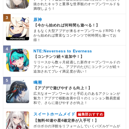
抜かれたキャラと重厚な世界観のオープンワールドを
満喫しよう！
3
原神
【今から始めれば何時間も遊べる！】
まもなく大型アプデが来るオープンワールドRPG！今
から始めれば豊富なコンテンツで何時間も遊べてお
得！
4
NTE:Neverness to Everness
【コンテンツ続々追加中！】
リリースから数ヶ月経過した新作オープンワールドの
アクションゲーム。アプデのたびにコンテンツが続々
追加されてプレイ満足度が高い！
5
鳴潮
【アプデで遊びやすさも向上！】
広大なオープンワールドと手応えのあるアクションが
魅力！アプデで移動改善や日々のミッション難易度緩
和で、さらに遊びやすさが向上！
スイートホームメイド
編集部おすすめ
【無料40連や星4確定券が入手可！】
ボロボロの洋館をリフォームしていくパズルゲームが