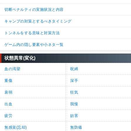
切断ペナルティの実施状況と内容
キャンプの対策とするべきタイミング
トンネルをする意味と対策方法
ゲーム内の隠し要素や小ネタ一覧
状態異常(変化)
血の渇望
呪縛
重傷
深手
衰弱
狂気
出血
我慢
疲労
妨害
無感覚(忘却)
無防備