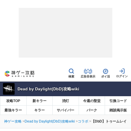
広告非表示
ポイ活
Dead by Daylight(DbD)攻略wiki
攻略TOP
新キラー
消灯
今週の聖堂
引換コード
最強キラー
キラー
サバイバー
パーク
雑談掲示板
神ゲー攻略
Dead by Daylight(DbD)攻略wiki
コラボ
【DbD】トゥームレイダー