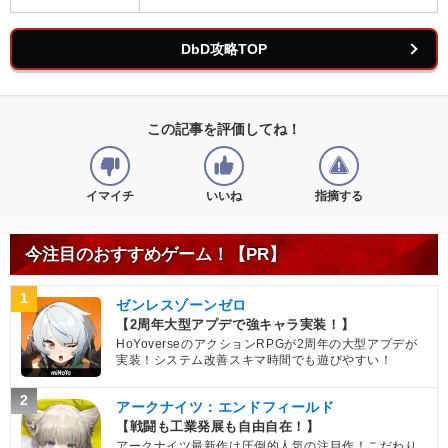
DbD攻略TOP
この記事を評価してね！
イマイチ
いいね
指摘する
今注目のおすすめゲーム！【PR】
1
ゼンレスゾーンゼロ
【2周年大型アプデで強キャラ実装！】
HoYoverseのアクションRPGが2周年の大型アプデが
実装！システム改善スキマ時間でも遊びやすい！
2
アークナイツ：エンドフィールド
【戦闘も工業発展も自由自在！】
アークナイツ最新作は圧倒的人気の注目作！こだわり