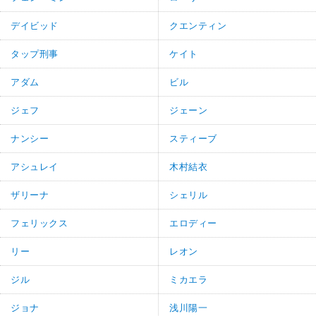
デイビッド
クエンティン
タップ刑事
ケイト
アダム
ビル
ジェフ
ジェーン
ナンシー
スティーブ
アシュレイ
木村結衣
ザリーナ
シェリル
フェリックス
エロディー
リー
レオン
ジル
ミカエラ
ジョナ
浅川陽一