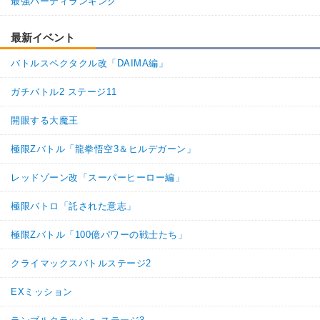
最強パーティランキング
最新イベント
バトルスペクタクル改「DAIMA編」
ガチバトル2 ステージ11
開眼する大魔王
極限Zバトル「龍拳悟空3＆ヒルデガーン」
レッドゾーン改「スーパーヒーロー編」
極限バトロ「託された意志」
極限Zバトル「100億パワーの戦士たち」
クライマックスバトルステージ2
EXミッション