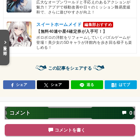
広大なオープンワールドと手応えのあるアクションが
魅力！アプデで移動改善や日々のミッション難易度緩
和で、さらに遊びやすさが向上！
スイートホームメイド
編集部おすすめ
【無料40連や星4確定券が入手可！】
ボロボロの洋館をリフォームしていくパズルゲームが
登場！美少女のSDキャラが洋館内を歩き回る様子も楽
目次を開く
しめる！
この記事をシェアする
シェア
シェア
送る
はてブ
コメント
0
コメントを書く