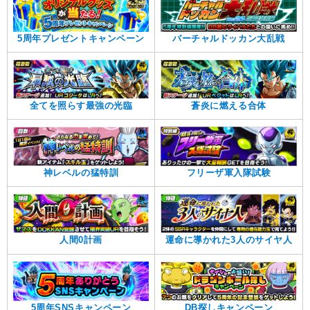
5周年プレゼントキャンペーン
バーチャルドッカン大乱戦
全てを照らす最強の光臨
蒼炎に燃える合体
神レベルの猛特訓
フリーザ軍入隊試験
人間0計画
運命に導かれた3人のサイヤ人
5周年SNSキャンペーン
DB探しキャンペーン