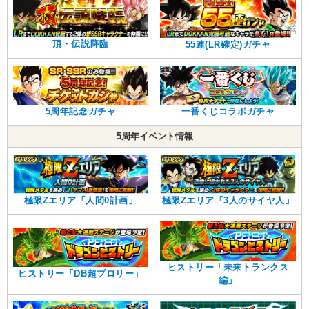
頂・伝説降臨
55連(LR確定)ガチャ
5周年記念ガチャ
一番くじコラボガチャ
5周年イベント情報
極限Zエリア「人間0計画」
極限Zエリア「3人のサイヤ人」
ヒストリー「未来トランクス
ヒストリー「DB超ブロリー」
編」