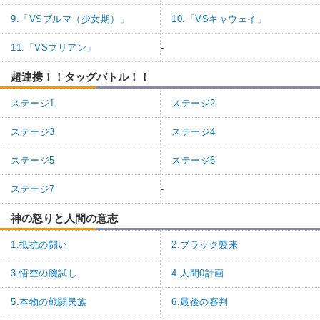
9.「VSブルマ（少女期）」
10.「VSキャウェイ」
11.「VSブリアン」
-
超連携！！タッグバトル！！
ステージ1
ステージ2
ステージ3
ステージ4
ステージ5
ステージ6
ステージ7
-
神の怒りと人間の意志
1.抵抗の闘い
2.ブラック襲来
3.悟空の腕試し
4.人間0計画
5.本物の戦闘民族
6.最後の審判