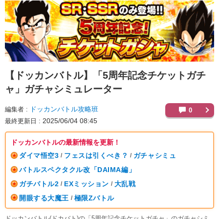
【ドッカンバトル】
「5周年記念チケットガチ
ャ」ガチャシミュレーター
ドッカンバトル攻略班
編集者
0
2025/06/04 08:45
最終更新日
ドッカンバトルの最新情報を更新！
ダイマ悟空3
フェスは引くべき？
ガチャシミュ
/
/
バトルスペクタクル改「DAIMA編」
ガチバトル2
EXミッション
大乱戦
/
/
開眼する大魔王
極限Zバトル
/
ドッカンバトル(ドカバト)の「5周年記念チケットガチャ」のガチャシミ