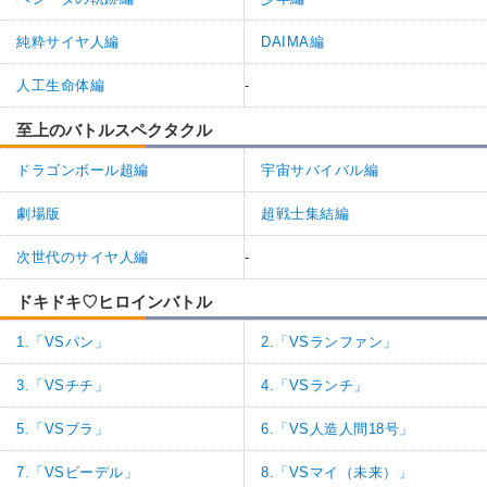
純粋サイヤ人編
DAIMA編
人工生命体編
-
至上のバトルスペクタクル
ドラゴンボール超編
宇宙サバイバル編
劇場版
超戦士集結編
次世代のサイヤ人編
-
ドキドキ♡ヒロインバトル
1.「VSパン」
2.「VSランファン」
3.「VSチチ」
4.「VSランチ」
5.「VSブラ」
6.「VS人造人間18号」
7.「VSビーデル」
8.「VSマイ（未来）」