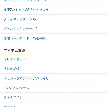
ランブルクラッシュ ステージ3
極限Zバトル「SS悟空＆クウラ」
クライマックスバトル
ガチバトル2 ステージ9
極限バトルロード「高速戦闘」
アイテム関連
セレクト龍石11
激闘の記憶
ドッカンフロンティアのしおり
占いババのシール
フェスコイン
祭コイン