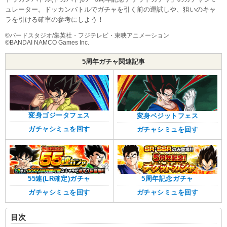
ュレーター。ドッカンバトルでガチャを引く前の運試しや、狙いのキャ
ラを引ける確率の参考にしよう！
©︎バードスタジオ/集英社・フジテレビ・東映アニメーション
©︎BANDAI NAMCO Games Inc.
5周年ガチャ関連記事
変身ゴジータフェス
変身ベジットフェス
ガチャシミュを回す
ガチャシミュを回す
55連(LR確定)ガチャ
5周年記念ガチャ
ガチャシミュを回す
ガチャシミュを回す
目次