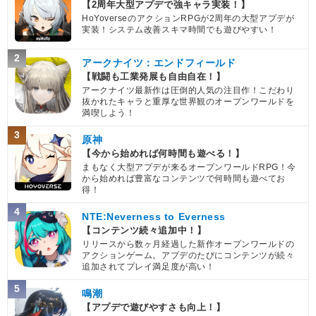
【2周年大型アプデで強キャラ実装！】
HoYoverseのアクションRPGが2周年の大型アプデが
実装！システム改善スキマ時間でも遊びやすい！
2
アークナイツ：エンドフィールド
【戦闘も工業発展も自由自在！】
アークナイツ最新作は圧倒的人気の注目作！こだわり
抜かれたキャラと重厚な世界観のオープンワールドを
満喫しよう！
3
原神
【今から始めれば何時間も遊べる！】
まもなく大型アプデが来るオープンワールドRPG！今
から始めれば豊富なコンテンツで何時間も遊べてお
得！
4
NTE:Neverness to Everness
【コンテンツ続々追加中！】
リリースから数ヶ月経過した新作オープンワールドの
アクションゲーム。アプデのたびにコンテンツが続々
追加されてプレイ満足度が高い！
5
鳴潮
【アプデで遊びやすさも向上！】