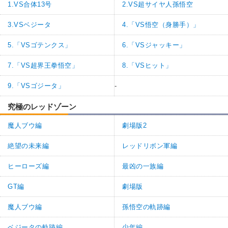
1.VS合体13号
2.VS超サイヤ人孫悟空
3.VSベジータ
4.「VS悟空（身勝手）」
5.「VSゴテンクス」
6.「VSジャッキー」
7.「VS超界王拳悟空」
8.「VSヒット」
9.「VSゴジータ」
-
究極のレッドゾーン
魔人ブウ編
劇場版2
絶望の未来編
レッドリボン軍編
ヒーローズ編
最凶の一族編
GT編
劇場版
魔人ブウ編
孫悟空の軌跡編
ベジータの軌跡編
少年編