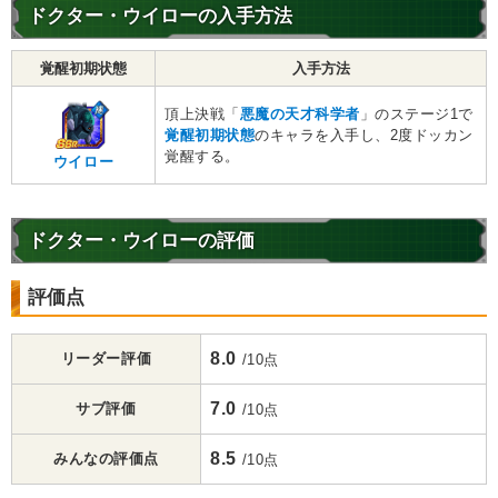
ドクター・ウイローの入手方法
覚醒初期状態
入手方法
頂上決戦「
悪魔の天才科学者
」のステージ1で
覚醒初期状態
のキャラを入手し、2度ドッカン
覚醒する。
ウイロー
ドクター・ウイローの評価
評価点
8.0
リーダー評価
/10点
7.0
サブ評価
/10点
8.5
みんなの評価点
/10点