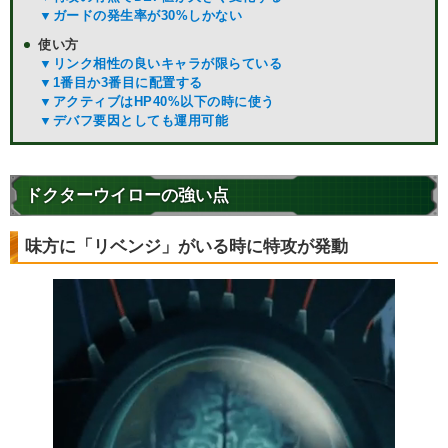
▼ガードの発生率が30%しかない
使い方
▼リンク相性の良いキャラが限らている
▼1番目か3番目に配置する
▼アクティブはHP40%以下の時に使う
▼デバフ要因としても運用可能
ドクターウイローの強い点
味方に「リベンジ」がいる時に特攻が発動