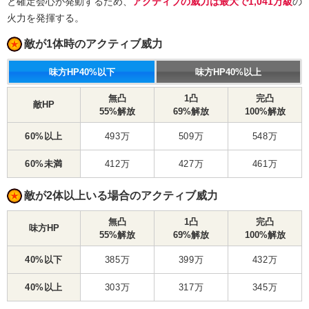
と確定会心が発動するため、
アクティブの威力は最大で1,041万級
の
火力を発揮する。
敵が1体時のアクティブ威力
味方HP40%以下
味方HP40%以上
無凸
1凸
完凸
敵HP
55%解放
69%解放
100%解放
60%以上
493万
509万
548万
60%未満
412万
427万
461万
敵が2体以上いる場合のアクティブ威力
無凸
1凸
完凸
味方HP
55%解放
69%解放
100%解放
40%以下
385万
399万
432万
40%以上
303万
317万
345万