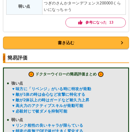
つぎのさんかターンデフェンス200000くら
弱い点
いになっちゃう
参考になった 13
書き込む
簡易評価
ドクターウイローの簡易評価まとめ
強い点
▼味方に「リベンジ」がいる時に特攻が発動
▼敵が1体の時は会心など攻撃に特化する
▼敵が2体以上の時はガードなど耐久力上昇
▼高火力のアクティブスキルが発動可能
▼必殺封じで被ダメを抑制可能
弱い点
▼リンク相性の良いキャラが限らている
▼特攻の有無でDEF値が大きく変化する