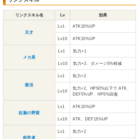
リンクスキル名
Lv
効果
Lv1
ATK10%UP
天才
Lv10
ATK15%UP
Lv1
気力+1
メカ系
Lv10
気力+2、ダメージ5%軽減
Lv1
気力+2
復活
気力+2、HP50%以下で ATK、
Lv10
DEF5%UP、HP5%回復
Lv1
ATK15%UP
征服の野望
Lv10
ATK、DEF15%UP
Lv1
気力+2
科学者