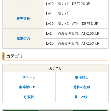
Lv10
気力+2、DEF20%UP
Lv1
気力+2
限界突破
Lv10
気力+2、ATK、DEF5%UP
Lv1
必殺技発動時、ATK10%UP
伝説の力
Lv10
必殺技発動時、ATK15%UP
カテゴリ
カテゴリ
リベンジ
復活戦士
劇場版BOSS
恐怖の征服
頭脳戦
願いの力