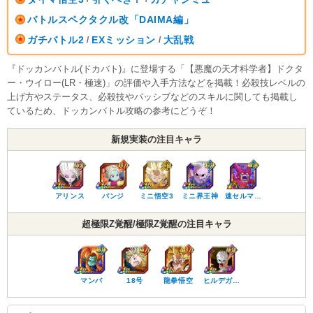
バトルスペクタクル改「DAIMA編」
ガチバトル2
EXミッション
大乱戦
/
/
『ドッカンバトル(ドカバト)』に登場する「【悪魔の天才科学者】ドクタ
ー・ウイロー(LR・極速)」の評価や入手方法などを掲載！必殺技レベルの
上げ方やステータス、必殺技やパッシブなどのスキルに関しても掲載し
ているため、ドッカンバトル攻略の参考にどうぞ！
新規実装の注目キャラ
アリンス
パンジ
ミニ悟空3
ミニ界王神
速セルマ…
超極限Z覚醒/極限Z覚醒の注目キャラ
マンバ
18号
龍拳悟空
ヒルデガ…