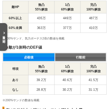
無凸
1凸
完凸
敵HP
55%解放
69%解放
100%解放
60%以上
435万
449万
487万
60%未満
363万
377万
410万
目次を開く
※200%サンド、気力ボーナス2倍の数値を掲載
敵が1体時のDEF値
必殺後
行動前
無凸
1凸
完凸
特攻
55%解放
69%解放
100%解放
あり
39.2万
40.6万
41.5万
なし
28.8万
30.2万
31.1万
※200%サンドの数値を掲載