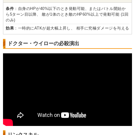
条件
：自身のHPが40%以下のとき発動可能、またはバトル開始か
ら5ターン目以降、 敵が1体のとき敵のHP60%以上で発動可能 (1回
のみ)
効果
：一時的にATKが超大幅上昇し、 相手に究極ダメージを与える
ドクター・ウイローの必殺演出
リンクスキル