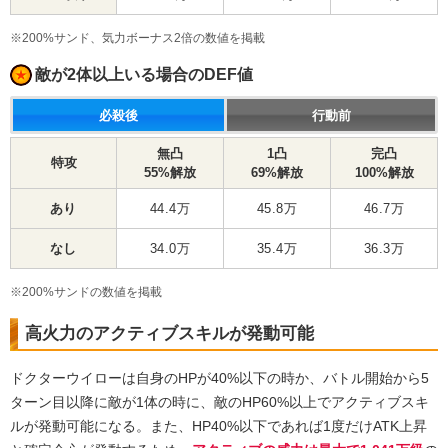
※200%サンド、気力ボーナス2倍の数値を掲載
敵が2体以上いる場合のDEF値
必殺後
行動前
無凸
1凸
完凸
特攻
55%解放
69%解放
100%解放
あり
44.4万
45.8万
46.7万
なし
34.0万
35.4万
36.3万
※200%サンドの数値を掲載
高火力のアクティブスキルが発動可能
ドクターウイローは自身のHPが40%以下の時か、バトル開始から5
ターン目以降に敵が1体の時に、敵のHP60%以上でアクティブスキ
ルが発動可能になる。また、HP40%以下であれば1度だけATK上昇