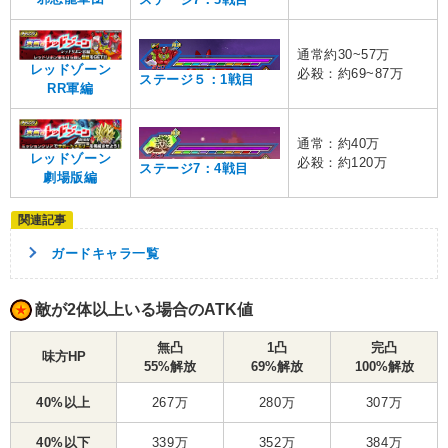
通常約30~57万
レッドゾーン
必殺：約69~87万
ステージ５：1戦目
RR軍編
通常：約40万
レッドゾーン
必殺：約120万
ステージ7：4戦目
劇場版編
ガードキャラ一覧
敵が2体以上いる場合のATK値
無凸
1凸
完凸
味方HP
55%解放
69%解放
100%解放
40%以上
267万
280万
307万
40%以下
339万
352万
384万