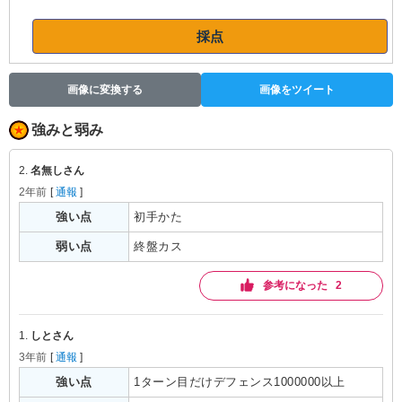
採点
画像に変換する
画像をツイート
強みと弱み
2.
名無しさん
2年前
[
通報
]
強い点
初手かた
弱い点
終盤カス
参考になった 2
1.
しとさん
3年前
[
通報
]
強い点
1ターン目だけデフェンス1000000以上