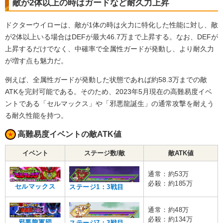
敵が2体以上の時はガードなど耐久力上昇
ドクターウイローは、敵が1体の時は火力に特化した性能に対し、敵
が2体以上いる場合はDEFが最大46.7万まで上昇する。なお、DEFが
上昇するだけでなく、中確率で全属性ガードが発動し、より耐久力
が増す点も魅力だ。
例えば、全属性ガードが発動した状態であれば約58.3万までの敵
ATKを完封可能である。そのため、2023年5月現在の高難易度イベ
ントである「セルマックス」や「邪悪龍誕生」の通常攻撃を耐えう
る耐久性能を持つ。
高難易度イベントの敵ATK値
イベント
ステージ数/敵
敵ATK値
通常：約53万
必殺：約185万
セルマックス
ステージ1：3戦目
通常：約48万
必殺：約134万
邪悪龍軍団
ステージ7：3戦目