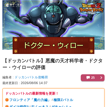
【ドッカンバトル】
悪魔の天才科学者・ドクタ
ー・ウイローの評価
ドッカンバトル攻略班
編集者
25
2026/08/06 14:37
最終更新日
ドッカンバトルの最新情報を更新！
フロンティア「魔の力編」
極限Zバトル
/
ダイマ悟空3
引くべき？
ガチャシミュ
/
/