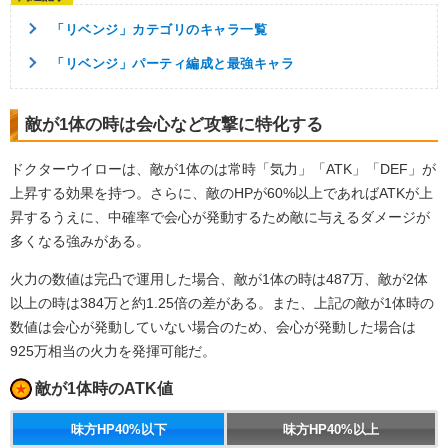
「リベンジ」カテゴリのキャラ一覧
「リベンジ」パーティ編成と最強キャラ
敵が1体の時は会心など攻撃に特化する
ドクターウイローは、敵が1体のは常時「気力」「ATK」「DEF」が
上昇する効果を持つ。さらに、敵のHPが60%以上であればATKが上
昇するうえに、中確率で会心が発動するため敵に与えるダメージが
多くなる強みがある。
火力の数値は完凸で運用した場合、敵が1体の時は487万、敵が2体
以上の時は384万と約1.25倍の差がある。また、上記の敵が1体時の
数値は会心が発動していない場合のため、会心が発動した場合は
925万相当の火力を発揮可能だ。
敵が1体時のATK値
味方HP40%以下
味方HP40%以上