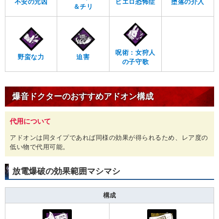
不安の元凶
ピエロ恐怖症
堕落の介入
＆チリ
呪術：女狩人
野蛮な力
迫害
の子守歌
爆音ドクターのおすすめアドオン構成
代用について
アドオンは同タイプであれば同様の効果が得られるため、レア度の
低い物で代用可能。
放電爆破の効果範囲マシマシ
構成