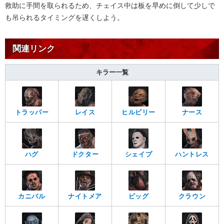
救助に手間を取られるため、チェイス中は板を早めに倒して少しで
も吊られるタイミングを遅くしよう。
関連リンク
キラー一覧
トラッパー
レイス
ヒルビリー
ナース
ハグ
ドクター
シェイプ
ハントレス
カニバル
ナイトメア
ピッグ
クラウン