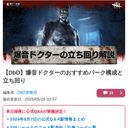
【DbD】
爆音ドクターのおすすめパーク構成と
立ち回り
DbD攻略班
編集者
19
2025/05/28 02:57
最終更新日
本日深夜に公式Q&Aが実施決定！
2026年8月7日の公式Q＆A新情報まとめ
300シャードのコード配布中！引換コード一覧