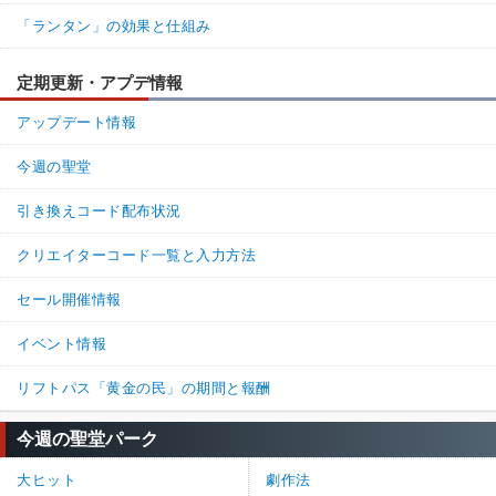
いし鯖もみんなスキルチェック上手くなるから辛い。心音に戸惑
「ランタン」の効果と仕組み
わないし。
86%
14%
返信
(0)
定期更新・アプデ情報
アップデート情報
名無しさん
通報
10.
今週の聖堂
6周年イベント中でみんなでフラン炊いて20万BP以上取れてウマ
ウマ
引き換えコード配布状況
83%
17%
返信
(0)
クリエイターコード一覧と入力方法
名無しさん
通報
9.
セール開催情報
>>8
イベント情報
評価見るだけで間違ったこと言ってるの分かるの草
リフトパス「黄金の民」の期間と報酬
75%
25%
返信
(0)
今週の聖堂パーク
名無しさん
通報
8.
大ヒット
劇作法
正直強くないし、むしろ弱い部類だがBP稼ぎの効率が圧倒的だから初心者は