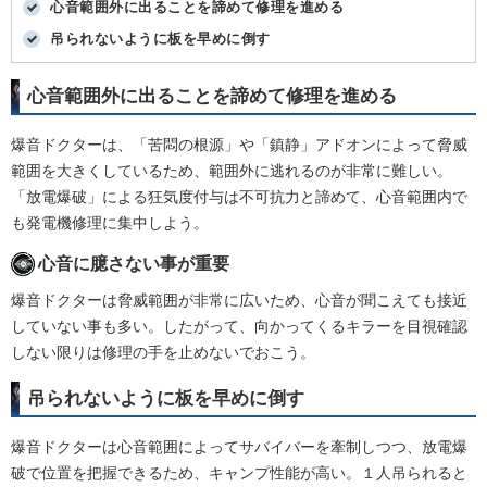
心音範囲外に出ることを諦めて修理を進める
吊られないように板を早めに倒す
心音範囲外に出ることを諦めて修理を進める
爆音ドクターは、「苦悶の根源」や「鎮静」アドオンによって脅威
範囲を大きくしているため、範囲外に逃れるのが非常に難しい。
「放電爆破」による狂気度付与は不可抗力と諦めて、心音範囲内で
も発電機修理に集中しよう。
心音に臆さない事が重要
爆音ドクターは脅威範囲が非常に広いため、心音が聞こえても接近
していない事も多い。したがって、向かってくるキラーを目視確認
しない限りは修理の手を止めないでおこう。
吊られないように板を早めに倒す
爆音ドクターは心音範囲によってサバイバーを牽制しつつ、放電爆
破で位置を把握できるため、キャンプ性能が高い。１人吊られると