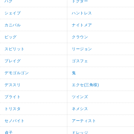
ハグ
ドクター
シェイプ
ハントレス
カニバル
ナイトメア
ピッグ
クラウン
スピリット
リージョン
プレイグ
ゴスフェ
デモゴルゴン
鬼
デススリ
エクセ(三角様)
ブライト
ツインズ
トリスタ
ネメシス
セノバイト
アーティスト
貞子
ドレッジ