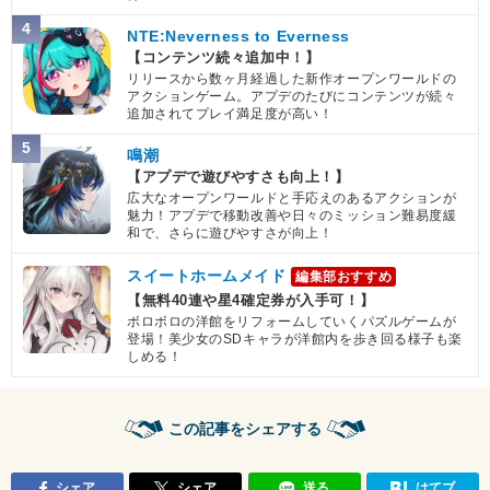
4
NTE:Neverness to Everness
【コンテンツ続々追加中！】
リリースから数ヶ月経過した新作オープンワールドの
アクションゲーム。アプデのたびにコンテンツが続々
追加されてプレイ満足度が高い！
5
鳴潮
【アプデで遊びやすさも向上！】
広大なオープンワールドと手応えのあるアクションが
魅力！アプデで移動改善や日々のミッション難易度緩
和で、さらに遊びやすさが向上！
スイートホームメイド
編集部おすすめ
【無料40連や星4確定券が入手可！】
ボロボロの洋館をリフォームしていくパズルゲームが
登場！美少女のSDキャラが洋館内を歩き回る様子も楽
しめる！
この記事をシェアする
シェア
シェア
送る
はてブ