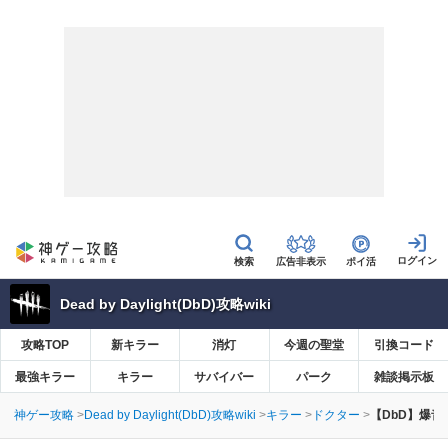
広告非表示
ポイ活
Dead by Daylight(DbD)攻略wiki
攻略TOP
新キラー
消灯
今週の聖堂
引換コード
最強キラー
キラー
サバイバー
パーク
雑談掲示板
神ゲー攻略
Dead by Daylight(DbD)攻略wiki
キラー
ドクター
【DbD】爆