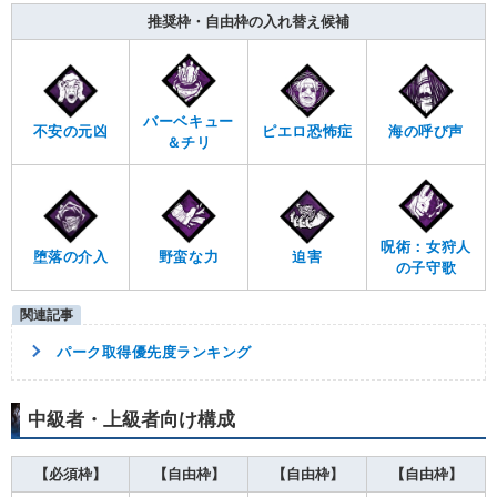
推奨枠・自由枠の入れ替え候補
バーベキュー
不安の元凶
ピエロ恐怖症
海の呼び声
＆チリ
呪術：女狩人
堕落の介入
野蛮な力
迫害
の子守歌
パーク取得優先度ランキング
中級者・上級者向け構成
【必須枠】
【自由枠】
【自由枠】
【自由枠】