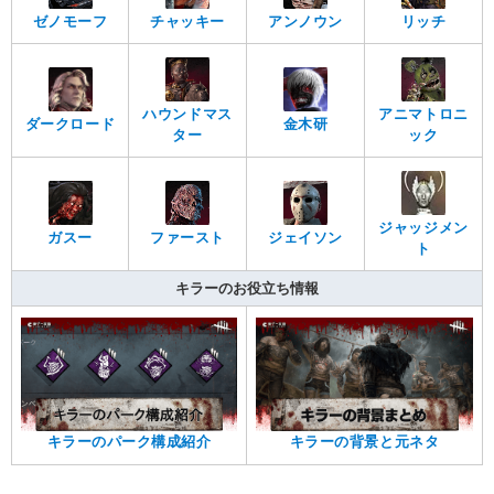
ゼノモーフ
チャッキー
アンノウン
リッチ
ハウンドマス
アニマトロニ
ダークロード
金木研
ター
ック
ジャッジメン
ガスー
ファースト
ジェイソン
ト
キラーのお役立ち情報
キラーのパーク構成紹介
キラーの背景と元ネタ