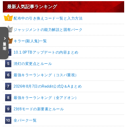
最新人気記事ランキング
配布中の引き換えコード一覧と入力方法
1
ジャッジメントの能力解説と固有パーク
2
キラー(殺人鬼)一覧
3
目次を開く
4
10.1.0PTBアップデートの内容まとめ
5
消灯の変更点とルール
6
最強キラーランキング（コスパ重視）
7
2026年8月7日のReddit公式Q＆Aまとめ
8
最強キラーランキング（全アドオン）
9
2対8モードの新要素とルール
10
全パーク一覧