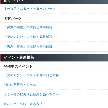
100%
0%
返信
オーロラ・スタードッターのパーク
16.
名無しさん
通報
固有パーク
>>14

なんだその微妙なマウントコメントは？時々見るよ。ギデ
「努力の賜物」の性能と効果解説
オンとか小学校指定が多いな。苦戦するときは苦戦する
よ。真面目にやって
「救いの叫び」の性能と効果解説
100%
0%
返信
「恵み：着実」の性能と効果解説
名無しさん
通報
13.
イベント最新情報
使ってるだけで煽ってくる鯖が多すぎる。
開催中のイベント
86%
14%
返信
(0)
「夏の叫び」イベントの開催日と内容
消灯の変更点とルール
名無しさん
通報
12.
下位だと生存者がスキルチェック下手だったりキラー側が索敵下
キラー毎の能力検証結果と強いキラー
手だったりなので初心者にはかなりおススメの構成。上位になる
サバイバーで脱出する方法
と妨害・チェイス性能にパークを振って索敵は自分でした方がい