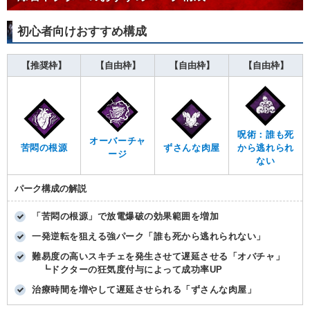
初心者向けおすすめ構成
【推奨枠】
【自由枠】
【自由枠】
【自由枠】
呪術：誰も死
オーバーチャ
苦悶の根源
ずさんな肉屋
から逃れられ
ージ
ない
パーク構成の解説
「苦悶の根源」で放電爆破の効果範囲を増加
一発逆転を狙える強パーク「誰も死から逃れられない」
難易度の高いスキチェを発生させて遅延させる「オバチャ」
┗ドクターの狂気度付与によって成功率UP
治療時間を増やして遅延させられる「ずさんな肉屋」