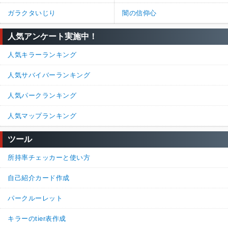
これを真っ先に買うべきだと思う
ガラクタいじり
闇の信仰心
7%
93%
返信
(0)
人気アンケート実施中！
名無しさん
通報
7.
人気キラーランキング
BP欲しい時はバベチリに狩りの興奮と破滅つけてBPアップのフル
人気サバイバーランキング
セットでやってる。破滅次第なとこあるけど全滅も取れるし負け
てもBPはある程度入ってくるから結構気にいってる。
人気パークランキング
100%
0%
返信
(0)
人気マップランキング
ツール
続きを読む（9件）
所持率チェッカーと使い方
自己紹介カード作成
パークルーレット
キラーのtier表作成