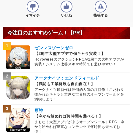
イマイチ
いいね
指摘する
今注目のおすすめゲーム！【PR】
1
ゼンレスゾーンゼロ
【2周年大型アプデで強キャラ実装！】
HoYoverseのアクションRPGが2周年の大型アプデが
実装！システム改善スキマ時間でも遊びやすい！
2
アークナイツ：エンドフィールド
【戦闘も工業発展も自由自在！】
アークナイツ最新作は圧倒的人気の注目作！こだわり
抜かれたキャラと重厚な世界観のオープンワールドを
満喫しよう！
3
原神
【今から始めれば何時間も遊べる！】
まもなく大型アプデが来るオープンワールドRPG！今
から始めれば豊富なコンテンツで何時間も遊べてお
得！