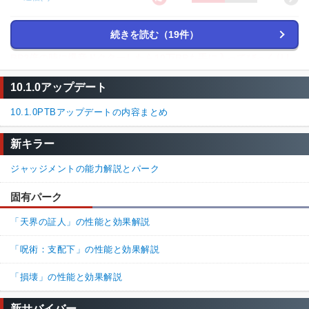
続きを読む（19件）
名無しさん
通報
17.
BP2倍の時に爆音ドクターしたら10万BPも手に入ってびっくりし
ました。
10.1.0アップデート
サバイバーが相当叫ぶから全逃げになってもそれはそれで面白い
です。
10.1.0PTBアップデートの内容まとめ
100%
0%
返信
(0)
新キラー
名無しさん
通報
14.
ジャッジメントの能力解説とパーク
スター無しで大真面目にこれ使ってる人いるん？
固有パーク
10%
90%
返信
(2)
「天界の証人」の性能と効果解説
15.
名無しさん
通報
「呪術：支配下」の性能と効果解説
>>14

「損壊」の性能と効果解説
自分は普通に使ってるけどな。

てか苦悶の根源ないと放電爆破当たりにくいし。
新サバイバー