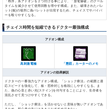
「秩序」系アドオンを２つ付ける事により、「放電爆破」のクール
タイムを減少させて使用回数を増やす構成。また、破壊されたパレ
ット(板)の場所に偽パレットが出現するため、チェイスでサバイバ
ーを殴りやすくなる。
チェイス時間を短縮できるドクター最強構成
アドオン構成
高刺激電極
「懲罰」カーターのメモ
アドオンの効果解説
ドクターの一番強力なアドオン構成。「ショック療法」の範囲と適
応スピードを強化して、板・窓枠封じを格段にしやすくなる。ま
た、偽の心音と赤い光(ステイン)を付与することにより、生存者を
混乱させて見つけやすくできる。
ただし、「ショック療法」を活かせないと意味が無いアドオンであ
るため、初心者の方にはあまりおすすめできない。