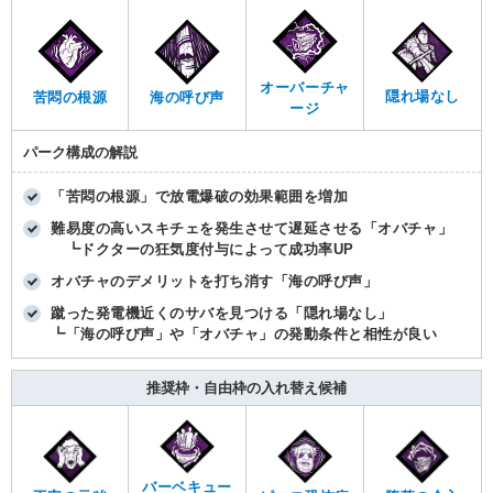
オーバーチャ
隠れ場なし
苦悶の根源
海の呼び声
ージ
パーク構成の解説
「苦悶の根源」で放電爆破の効果範囲を増加
難易度の高いスキチェを発生させて遅延させる「オバチャ」
┗ドクターの狂気度付与によって成功率UP
オバチャのデメリットを打ち消す「海の呼び声」
蹴った発電機近くのサバを見つける「隠れ場なし」
┗「海の呼び声」や「オバチャ」の発動条件と相性が良い
推奨枠・自由枠の入れ替え候補
バーベキュー