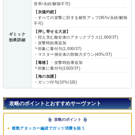
倍率/永続/解除不可)
【灰燼灼鎧】
・すべての攻撃に対する耐性アップ(95%/永続/解除
不可)
【押し寄せる大波】
ギミック
・控え含む敵全体のアタックプラス(1,000/3T)
効果詳細
・攻撃時効果追加
┗対象に毒付与(1,000/3T)
・マスター側全体の防御力ダウン(40%/3T)
【毒槍】
・攻撃時効果追加
┗対象に毒付与(1500/3T)
【海の加護】
・ガッツ付与(10%/1回)
攻略のポイントとおすすめサーヴァント
攻略のポイント
複数アタッカー編成でガッツ消費を狙う