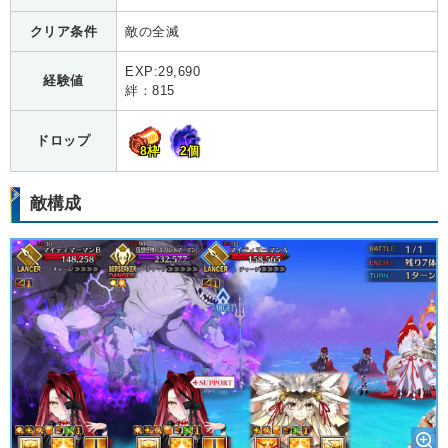
クリア条件
敵の全滅
EXP:29,690
経験値
絆：815
ドロップ
8枠
2個
敵構成