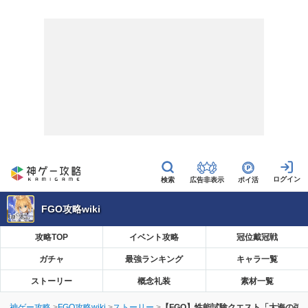
広告非表示
ポイ活
FGO攻略wiki
攻略TOP
イベント攻略
冠位戴冠戦
ガチャ
最強ランキング
キャラ一覧
ストーリー
概念礼装
素材一覧
神ゲー攻略
FGO攻略wiki
ストーリー
【FGO】性能試験クエスト「大海の強