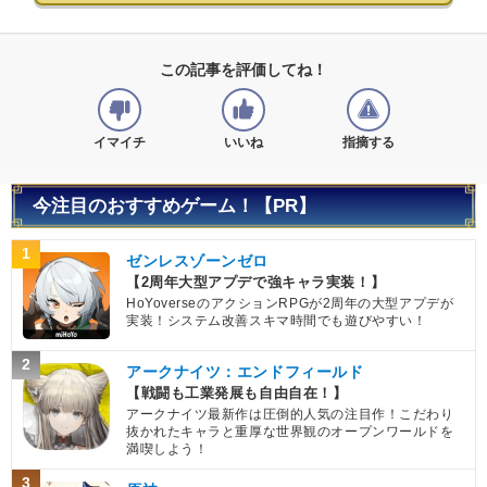
この記事を評価してね！
イマイチ
いいね
指摘する
今注目のおすすめゲーム！【PR】
1
ゼンレスゾーンゼロ
【2周年大型アプデで強キャラ実装！】
HoYoverseのアクションRPGが2周年の大型アプデが
実装！システム改善スキマ時間でも遊びやすい！
2
アークナイツ：エンドフィールド
【戦闘も工業発展も自由自在！】
アークナイツ最新作は圧倒的人気の注目作！こだわり
抜かれたキャラと重厚な世界観のオープンワールドを
満喫しよう！
3