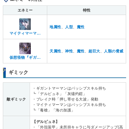
エネミー
特性
地属性
、
人型
、
魔性
マイティマーマ...
天属性
、
神性
、
魔性
、
超巨大
、
人類の脅威
仮想怪物『ギガ...
ギミック
・ギガントマーマンはパッシブスキル持ち
┗「デルピュネ」「灰燼灼鎧」
敵ギミック
・ブレイク時「押し寄せる大波」発動
・マイティマーマンはパッシブスキル持ち
┗「毒槍」「海の加護」
【デルピュネ】
・「外殻装甲」未所持キャラに与ダメージアップ(高