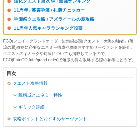
強化クエスト第20弾
最強ランキング
/
11周年
英霊学装
礼装チェッカー
/
/
学園祭クエ攻略
アズライールの廟攻略
/
11周年人気キャラランキング投票！
FGO(フェイトグランドオーダー)の性能試験クエスト「大海の強者」(落
涙の翼)攻略に必要なエネミー構成や攻略おすすめサーヴァントを紹介。
クエストのギミックや対策についても掲載しているので、
FGO(FateGO,fate/grand order)で落涙の翼を攻略する際の参考にどうぞ。
目次
クエスト攻略情報
敵構成とエネミー特性
ギミック詳細
攻略ポイントとおすすめサーヴァント