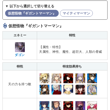
▼ 以下から選択して切り替える
仮想怪物『ギガントマーマン』
マイティマーマン
仮想怪物『ギガントマーマン』
エネミー
特性
【属性・特性】
天属性、神性、魔性、超巨大、人類の脅威
ダゴン
特性
特攻効果持ち
天の力を持つ敵