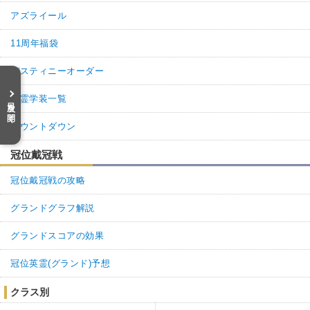
アズライール
11周年福袋
デスティニーオーダー
英霊学装一覧
目次を開く
カウントダウン
冠位戴冠戦
冠位戴冠戦の攻略
グランドグラフ解説
グランドスコアの効果
冠位英霊(グランド)予想
クラス別