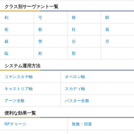
クラス別サーヴァント一覧
剣
弓
槍
騎
術
殺
狂
盾
裁
讐
分
月
臨
欺
獣
システム運用方法
コヤンスカヤ軸
オベロン軸
キャストリア軸
スカディ軸
アーツ全般
バスター全般
便利な効果一覧
NPチャージ
無敵・回避