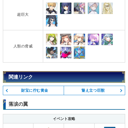
超巨大
人類の脅威
関連リンク
財宝に佇む黄金
聳え立つ巨獣
落涙の翼
イベント攻略