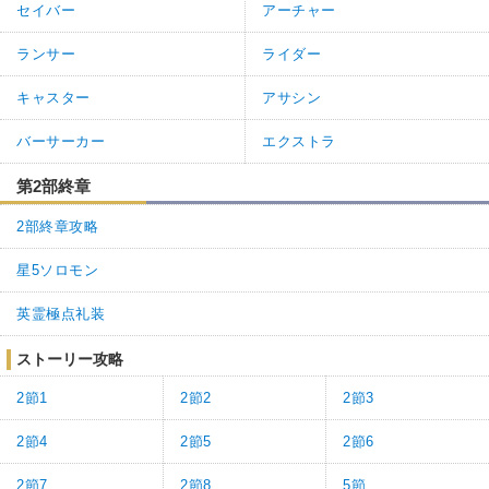
セイバー
アーチャー
ランサー
ライダー
キャスター
アサシン
バーサーカー
エクストラ
第2部終章
2部終章攻略
星5ソロモン
英霊極点礼装
ストーリー攻略
2節1
2節2
2節3
2節4
2節5
2節6
2節7
2節8
5節