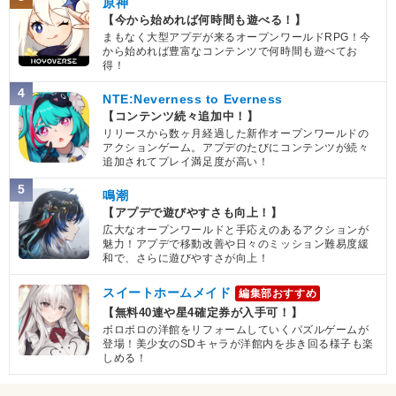
原神
【今から始めれば何時間も遊べる！】
まもなく大型アプデが来るオープンワールドRPG！今
から始めれば豊富なコンテンツで何時間も遊べてお
得！
4
NTE:Neverness to Everness
【コンテンツ続々追加中！】
リリースから数ヶ月経過した新作オープンワールドの
アクションゲーム。アプデのたびにコンテンツが続々
追加されてプレイ満足度が高い！
5
鳴潮
【アプデで遊びやすさも向上！】
広大なオープンワールドと手応えのあるアクションが
魅力！アプデで移動改善や日々のミッション難易度緩
和で、さらに遊びやすさが向上！
スイートホームメイド
編集部おすすめ
【無料40連や星4確定券が入手可！】
ボロボロの洋館をリフォームしていくパズルゲームが
登場！美少女のSDキャラが洋館内を歩き回る様子も楽
しめる！