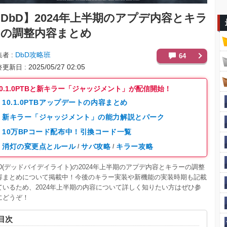
DbD】
2024年上半期のアプデ内容とキラ
ーの調整内容まとめ
DbD攻略班
集者
64
2025/05/27 02:05
終更新日
10.1.0PTBと新キラー「ジャッジメント」が配信開始！
10.1.0PTBアップデートの内容まとめ
新キラー「ジャッジメント」の能力解説とパーク
10万BPコード配布中！引換コード一覧
消灯の変更点とルール
サバ攻略
キラー攻略
/
/
bD(デッドバイデイライト)の2024年上半期のアプデ内容とキラーの調整
容まとめについて掲載中！今後のキラー実装や新機能の実装時期も記載
ているため、2024年上半期の内容について詳しく知りたい方はぜひ参
にどうぞ！
目次