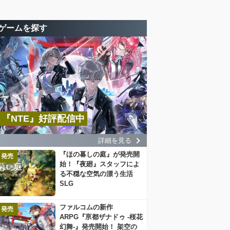
ゲームを探す
『NTE』好評配信中
詳細を見る
『ほの暮しの庭』が発売開
発売
始！『夜廻』スタッフによ
る不穏な空気の漂う生活
SLG
ファルコムの新作
発売
ARPG『亰都ザナドゥ -桜花
幻舞-』発売開始！ 架空の