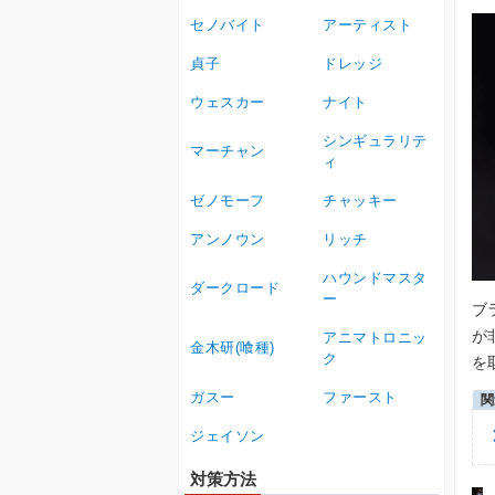
セノバイト
アーティスト
貞子
ドレッジ
ウェスカー
ナイト
シンギュラリテ
マーチャン
ィ
ゼノモーフ
チャッキー
アンノウン
リッチ
ハウンドマスタ
ダークロード
ー
ブ
が
アニマトロニッ
金木研(喰種)
ク
を
ガスー
ファースト
ジェイソン
対策方法