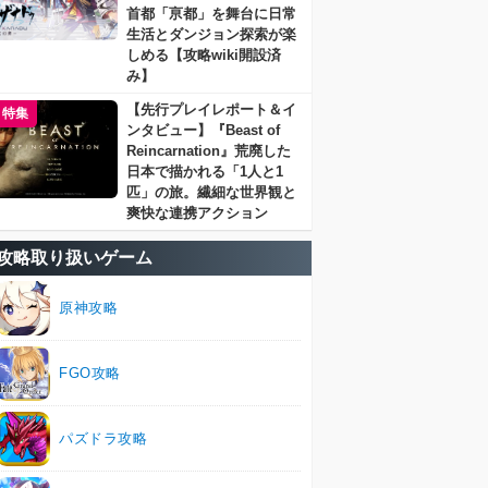
首都「亰都」を舞台に日常
生活とダンジョン探索が楽
しめる【攻略wiki開設済
み】
【先行プレイレポート＆イ
特集
ンタビュー】『Beast of
Reincarnation』荒廃した
日本で描かれる「1人と1
匹」の旅。繊細な世界観と
爽快な連携アクション
攻略取り扱いゲーム
原神攻略
FGO攻略
パズドラ攻略