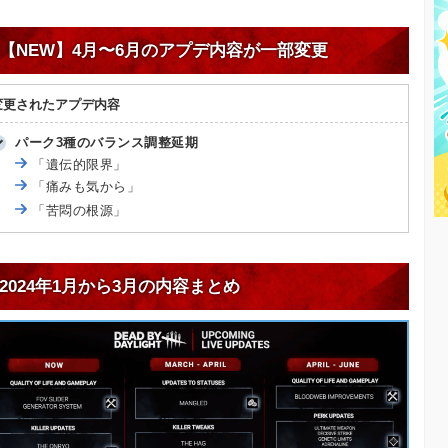
【NEW】4月〜6月のアプデ内容が一部変更
変更されたアプデ内容
パーク3種のバランス調整延期
「遺伝的限界」
「痛みも気から」
「苦悶の根源」
2024年1月から3月の内容まとめ