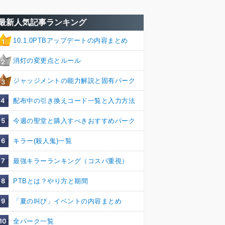
最新人気記事ランキング
10.1.0PTBアップデートの内容まとめ
1
消灯の変更点とルール
2
ジャッジメントの能力解説と固有パーク
3
4
配布中の引き換えコード一覧と入力方法
5
今週の聖堂と購入すべきおすすめパーク
6
キラー(殺人鬼)一覧
7
最強キラーランキング（コスパ重視）
8
PTBとは？やり方と期間
9
「夏の叫び」イベントの内容まとめ
10
全パーク一覧