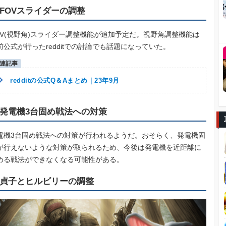
FOVスライダーの調整
OV(視野角)スライダー調整機能が追加予定だ。視野角調整機能は
前公式が行ったredditでの討論でも話題になっていた。
redditの公式Q＆Aまとめ｜23年9月
発電機3台固め戦法への対策
電機3台固め戦法への対策が行われるようだ。おそらく、発電機固
が行えないような対策が取られるため、今後は発電機を近距離に
める戦法ができなくなる可能性がある。
貞子とヒルビリーの調整