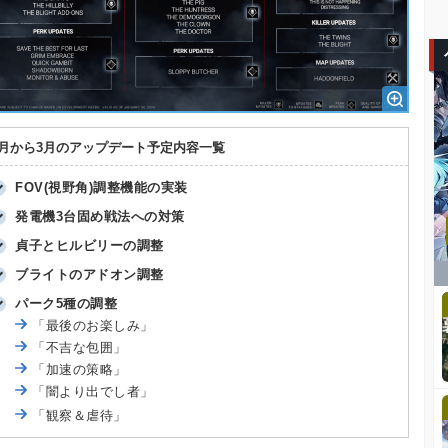
1月から3月のアップデート予定内容一覧
FOV(視野角)調整機能の実装
発電機3台固め戦法への対策
貞子とヒルビリーの調整
ブライトのアドオン調整
パーク5種の調整
「最後のお楽しみ」
「不吉な包囲」
「加速の策略」
「闇より出でし者」
「観察＆虐待」