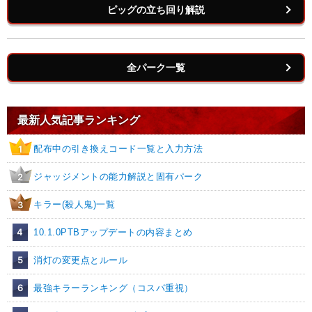
ピッグの立ち回り解説
全パーク一覧
最新人気記事ランキング
配布中の引き換えコード一覧と入力方法
1
ジャッジメントの能力解説と固有パーク
2
キラー(殺人鬼)一覧
3
4
10.1.0PTBアップデートの内容まとめ
5
消灯の変更点とルール
6
最強キラーランキング（コスパ重視）