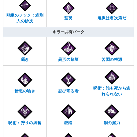
悶絶のフック：処刑
選択は君次第だ
監視
人の妙技
キラー共有パーク
囁き
異形の祭壇
苦悶の根源
呪術：誰も死から逃
憎悪の囁き
忍び寄る者
れられない
呪術：狩りの興奮
狡猾
鋼の握力