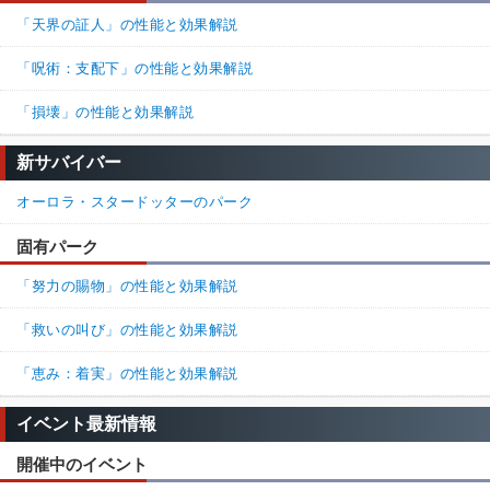
共鳴やイタチとも相性が良くて隠れた強パークって感じ
「天界の証人」の性能と効果解説
100%
0%
返信
(0)
「呪術：支配下」の性能と効果解説
名無しさん
通報
25.
「損壊」の性能と効果解説
イタチ対策で４％屈伸修理するサバ出てくるだろうから、探知に
使えそう。
新サバイバー
100%
0%
返信
(0)
オーロラ・スタードッターのパーク
固有パーク
名無しさん
通報
24.
「努力の賜物」の性能と効果解説
えーと、現在の監視なんですけど
迫害、共鳴苦痛による進行度後退→対象外
「救いの叫び」の性能と効果解説
景気、破滅、蹴りによる進行度後退→対象
という感じになってるんですけどこれってバグなんですかね?過去
「恵み：着実」の性能と効果解説
コメ見る限り後退するやつならなんでも対象になってたっぽいん
で………
イベント最新情報
100%
0%
返信
(0)
開催中のイベント