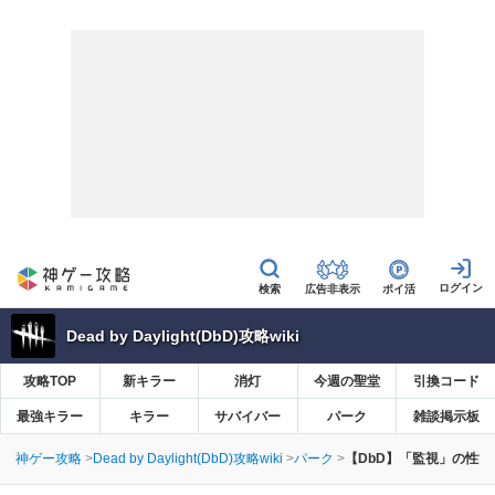
広告非表示
ポイ活
Dead by Daylight(DbD)攻略wiki
攻略TOP
新キラー
消灯
今週の聖堂
引換コード
最強キラー
キラー
サバイバー
パーク
雑談掲示板
神ゲー攻略
Dead by Daylight(DbD)攻略wiki
パーク
【DbD】「監視」の性