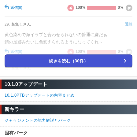
100%
0%
返信
(0)
名無しさん
通報
29.
黄色染めで海イラプと合わせられないの普通に嫌だぁ
鯖の足跡みたいに色変えられるようになってくれ～
100%
0%
返信
(0)
続きを読む（30件）
名無しさん
通報
27.
迫害監視に乗り換えたけど強いわ
10.1.0アップデート
60%
40%
返信
(0)
10.1.0PTBアップデートの内容まとめ
名無しさん
通報
26.
新キラー
発動条件こそめんどくさいけど発動しちまえば最強の索敵パーク
ジャッジメントの能力解説とパーク
になるな
ディストーションも魂の平穏も無駄
固有パーク