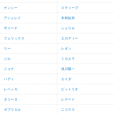
ナンシー
スティーブ
アシュレイ
木村結衣
ザリーナ
シェリル
フェリックス
エロディー
リー
レオン
ジル
ミカエラ
ジョナ
浅川陽一
ハディ
エイダ
レベッカ
ビットリオ
タリータ
レナート
ガブリエル
ニコラス