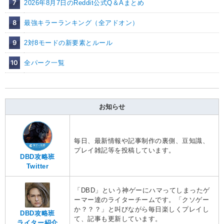
7
2026年8月7日のReddit公式Q＆Aまとめ
8
最強キラーランキング（全アドオン）
9
2対8モードの新要素とルール
10
全パーク一覧
お知らせ
毎日、最新情報や記事制作の裏側、豆知識、
プレイ雑記等を投稿しています。
DBD攻略班
Twitter
「DBD」という神ゲーにハマってしまったゲ
ーマー達のライターチームです。「クソゲー
か？？？」と叫びながら毎日楽しくプレイし
DBD攻略班
て、記事も更新しています。
ライター紹介