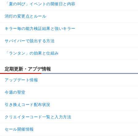
「夏の叫び」イベントの開催日と内容
名無しさん
通報
23.
消灯の変更点とルール
共鳴する苦痛、景気付け、迫害とも相性がいいね。
発電機修理のカチャカチャ音が遠くでも聞こえるし
キラー毎の能力検証結果と強いキラー
発電機修理の進行度後退が色で判別できるので索敵代わりになる
残り台数が減るほど効果を実感できるパーク。
サバイバーで脱出する方法
「ランタン」の効果と仕組み
発電機に近づくと生存者は隠れるので「隠れ場なし」とも相性が
良い
定期更新・アプデ情報
100%
0%
返信
(0)
アップデート情報
名無しさん
通報
21.
今週の聖堂
鯖にしろキラーにしろ発電機を黄色表示するパークが多すぎる
引き換えコード配布状況
100%
0%
返信
(1)
クリエイターコード一覧と入力方法
22.
名無しさん
通報
セール開催情報
>>21
