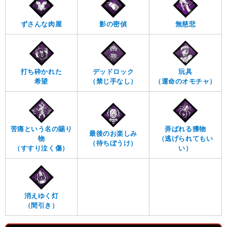
ずさんな肉屋
影の密偵
無慈悲
打ち砕かれた
デッドロック
玩具
希望
（禁じ手なし）
（運命のオモチャ）
苦痛という名の賜り
弄ばれる獲物
最後のお楽しみ
物
（逃げられてもい
（待ちぼうけ）
（すすり泣く傷）
い）
消えゆく灯
（間引き）