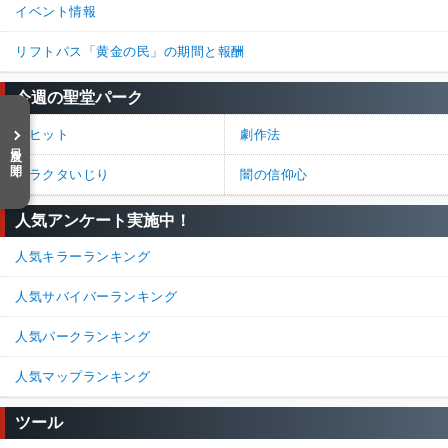
ほんそれ

イベント情報
パーク毎に被らないようにする考えはないのか
リフトパス「黄金の民」の期間と報酬
86%
14%
返信
今週の聖堂パーク
名無しさん
通報
20.
大ヒット
劇作法
絶痛、景気づけ、海、破滅に組み合わせると使える隠れパーク
目次を開く
ディストーション相手でも関係なく発電機触るやつわかるしオス
ガラクタいじり
闇の信仰心
スメ
人気アンケート実施中！
89%
11%
返信
(0)
人気キラーランキング
名無しさん
通報
19.
人気サバイバーランキング
監視はイラプのせいで色問題が発生してるから、能力をキラー版
盗聴にして、蹴ったら発動、最初のスキチェの成功まで半径数メ
人気パークランキング
ートルのサバ見れるようにして良くね？
人気マップランキング
100%
0%
返信
(0)
ツール