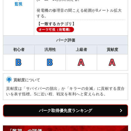
監視
発電機の修理音の聞こえる範囲が8メートル拡大
する。
【一致するカテゴリ】
オーラ可視（発電機）
パーク評価
初心者
汎用性
上級者
貢献度
B
B
A
A
貢献度について
貢献度は「サバイバーの脱出」か「キラーの全滅」に貢献する度合
いを表す指標。Sに近い程、戦況を有利へと変えられる。
パーク取得優先度ランキング