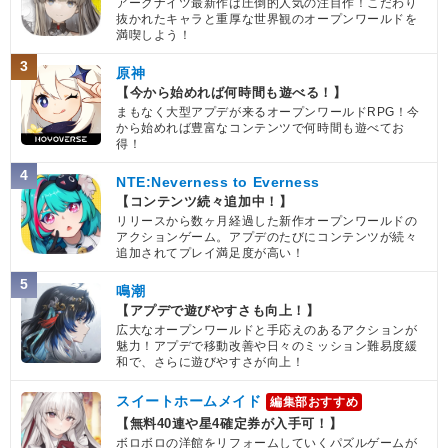
アークナイツ最新作は圧倒的人気の注目作！こだわり
抜かれたキャラと重厚な世界観のオープンワールドを
満喫しよう！
3
原神
【今から始めれば何時間も遊べる！】
まもなく大型アプデが来るオープンワールドRPG！今
から始めれば豊富なコンテンツで何時間も遊べてお
得！
4
NTE:Neverness to Everness
【コンテンツ続々追加中！】
リリースから数ヶ月経過した新作オープンワールドの
アクションゲーム。アプデのたびにコンテンツが続々
追加されてプレイ満足度が高い！
5
鳴潮
【アプデで遊びやすさも向上！】
広大なオープンワールドと手応えのあるアクションが
魅力！アプデで移動改善や日々のミッション難易度緩
和で、さらに遊びやすさが向上！
スイートホームメイド
編集部おすすめ
【無料40連や星4確定券が入手可！】
ボロボロの洋館をリフォームしていくパズルゲームが