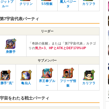
ベジットブ
魔人ベジー
クリリン
SS悟飯
カリフラ
ルー
タ
第7宇宙代表パーティ
リーダー
「奇跡の覚醒」または「第7宇宙代表」カテゴ
リの
気力+3、HPとATKとDEF170%UP
身勝手
サブメンバー
界王拳ブル
フリーザ悟
勝手"兆"
亀仙人
カリフラ
ー
飯
宇宙をわたる戦士パーティ