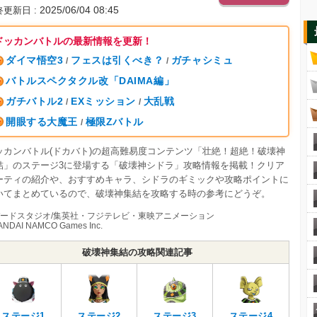
2025/06/04 08:45
終更新日
ドッカンバトルの最新情報を更新！
ダイマ悟空3
フェスは引くべき？
ガチャシミュ
/
/
バトルスペクタクル改「DAIMA編」
ガチバトル2
EXミッション
大乱戦
/
/
開眼する大魔王
極限Zバトル
/
ッカンバトル(ドカバト)の超高難易度コンテンツ「壮絶！超絶！破壊神
結」のステージ3に登場する「破壊神シドラ」攻略情報を掲載！クリア
ーティの紹介や、おすすめキャラ、シドラのギミックや攻略ポイントに
いてまとめているので、破壊神集結を攻略する時の参考にどうぞ。
︎バードスタジオ/集英社・フジテレビ・東映アニメーション
ANDAI NAMCO Games Inc.
破壊神集結の攻略関連記事
ステージ1
ステージ2
ステージ3
ステージ4