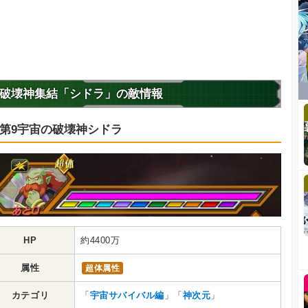
破壊神集結「シドラ」の敵情報
第9宇宙の破壊神シドラ
HP
約4400万
属性
超体属性
カテゴリ
「
宇宙サバイバル編
」「
神次元
」