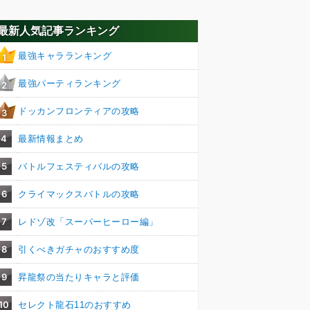
最新人気記事ランキング
最強キャラランキング
1
最強パーティランキング
2
ドッカンフロンティアの攻略
3
4
最新情報まとめ
5
バトルフェスティバルの攻略
6
クライマックスバトルの攻略
7
レドゾ改「スーパーヒーロー編」
8
引くべきガチャのおすすめ度
9
昇龍祭の当たりキャラと評価
10
セレクト龍石11のおすすめ