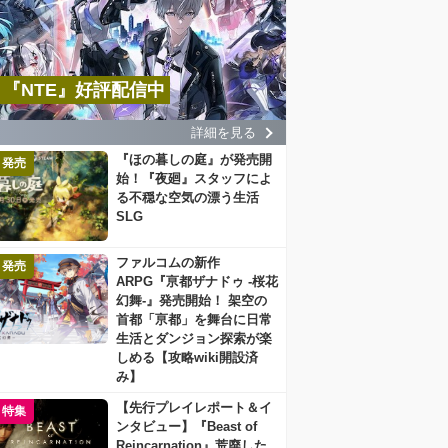
『NTE』好評配信中
詳細を見る
『ほの暮しの庭』が発売開
発売
始！『夜廻』スタッフによ
る不穏な空気の漂う生活
SLG
ファルコムの新作
発売
ARPG『亰都ザナドゥ -桜花
幻舞-』発売開始！ 架空の
首都「亰都」を舞台に日常
生活とダンジョン探索が楽
しめる【攻略wiki開設済
み】
【先行プレイレポート＆イ
特集
ンタビュー】『Beast of
Reincarnation』荒廃した