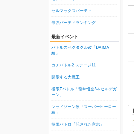
セルマックスパーティ
最強パーティランキング
最新イベント
バトルスペクタクル改「DAIMA
編」
ガチバトル2 ステージ11
開眼する大魔王
極限Zバトル「龍拳悟空3＆ヒルデガ
ーン」
レッドゾーン改「スーパーヒーロー
編」
極限バトロ「託された意志」