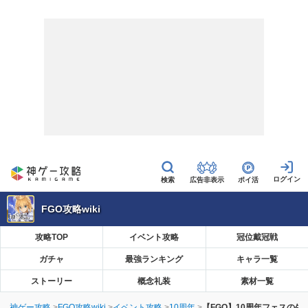
広告非表示
ポイ活
FGO攻略wiki
攻略TOP
イベント攻略
冠位戴冠戦
ガチャ
最強ランキング
キャラ一覧
ストーリー
概念礼装
素材一覧
神ゲー攻略
FGO攻略wiki
イベント攻略
10周年
【FGO】10周年フェスの