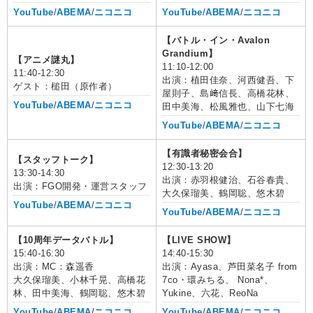
YouTube
/
ABEMA
/
ニコニコ
YouTube
/
ABEMA
/
ニコニコ
【バトル・イン・Avalon
Grandium】
【アニメ謎丸】
11:10-12:00
11:40-12:30
出演：植田佳奈、河西健吾、下
ゲスト：槌田（原作者）
屋則子、島﨑信長、高橋花林、
YouTube
/
ABEMA
/
ニコニコ
田中美海、松風雅也、山下七海
YouTube
/
ABEMA
/
ニコニコ
【有識者秘密会合】
【スタッフトーク】
12:30-13:20
13:30-14:30
出演：赤羽根健治、石谷春貴、
出演：FGO開発・運営スタッフ
大久保瑠美、鶴岡聡、悠木碧
YouTube
/
ABEMA
/
ニコニコ
YouTube
/
ABEMA
/
ニコニコ
【10周年データバトル】
【LIVE SHOW】
15:40-16:30
14:40-15:30
出演：MC：森遥香
出演：Ayasa、芦田菜名子 from
大久保瑠美、小林千晃、高橋花
7co・環みちる、 Nona*、
林、田中美海、鶴岡聡、悠木碧
Yukine、六花、ReoNa
YouTube
/
ABEMA
/
ニコニコ
YouTube
/
ABEMA
/
ニコニコ