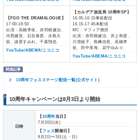
【カルデア放送局 10周年SP】
【FGO THE DRAMALOGUE】
16:05-16:15事前配信
17:00-18:50
16:15-17:45本配信
出演：高橋李依、赤羽根健治、
MC：マフィア梶田
河西健吾、石谷春貴、水島大
出演：赤羽根健治、井上和彦、
宙、諸星すみれ、千葉翔也
川澄綾子、島﨑信長、高橋李
依、田中美海、花守ゆみり
YouTube
/
ABEMA
/
ニコニコ
YouTube
/
ABEMA
/
ニコニコ
10周年フェスステージ配信一覧(公式サイト)
10周年キャンペーンは8月3日より開始
【
10周年
当日】
7月30日(水)
日時
【
フェス
開催日】
8月2日〜3日(土・日)