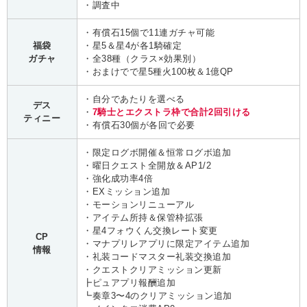
・調査中
・有償石15個で11連ガチャ可能
福袋
・星5＆星4が各1騎確定
ガチャ
・全38種（クラス×効果別）
・おまけでで星5種火100枚＆1億QP
・自分であたりを選べる
デス
・
7騎士とエクストラ枠で合計2回引ける
ティニー
・有償石30個が各回で必要
・限定ログボ開催＆恒常ログボ追加
・曜日クエスト全開放＆AP1/2
・強化成功率4倍
・EXミッション追加
・モーションリニューアル
・アイテム所持＆保管枠拡張
・星4フォウくん交換レート変更
CP
・マナプリレアプリに限定アイテム追加
情報
・礼装コードマスター礼装交換追加
・クエストクリアミッション更新
┣ピュアプリ報酬追加
┗奏章3〜4のクリアミッション追加