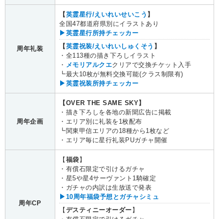
【
英霊星行/えいれいせいこう
】
全国47都道府県別にイラストあり
▶英霊星行所持チェッカー
【
英霊祝装/えいれいしゅくそう
】
周年礼装
・全113種の描き下ろしイラスト
・
メモリアルクエ
クリアで交換チケット入手
┗最大10枚が無料交換可能(クラス制限有)
▶英霊祝装所持チェッカー
【OVER THE SAME SKY】
・描き下ろしを各地の新聞広告に掲載
周年企画
・エリア別に礼装を1枚配布
┗関東甲信エリアの18種から1枚など
・エリア毎に星行礼装PUガチャ開催
【
福袋
】
・有償石限定で引けるガチャ
・星5や星4サーヴァント1騎確定
・ガチャの内訳は生放送で発表
▶10周年福袋予想とガチャシミュ
周年CP
【
デスティニーオーダー
】