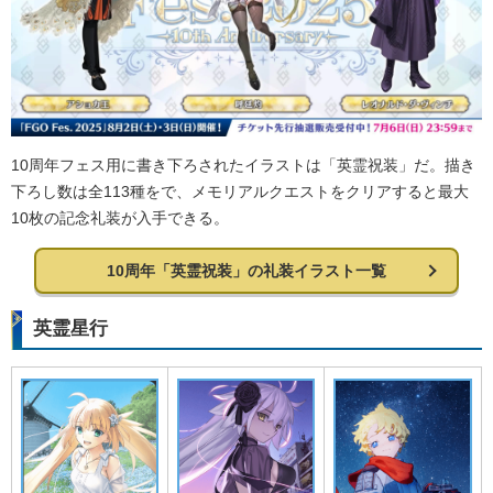
10周年フェス用に書き下ろされたイラストは「英霊祝装」だ。描き
下ろし数は全113種をで、メモリアルクエストをクリアすると最大
10枚の記念礼装が入手できる。
10周年「英霊祝装」の礼装イラスト一覧
英霊星行