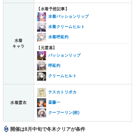
【水着予想記事】
水着パッションリップ
水着クリームヒルト
水着呼延灼
水着
キャラ
【元霊基】
パッションリップ
呼延灼
クリームヒルト
テスカトリポカ
斎藤一
水着霊衣
クーフーリン(術)
開催は8月中旬で冬木クリアが条件