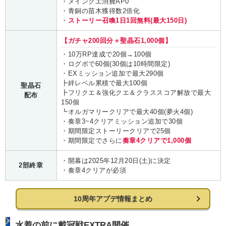
・メインクエ消費AP0
・青銅の苗木獲得数2倍化
・
ストーリー召喚1日1回無料(最大150日)
【ガチャ200回分＋聖晶石1,000個】
・10万RP達成で20個→100個
・ログボで60個(30個は10時間限定)
・EXミッション追加で最大290個
┣絆レベル累積で最大100個
聖晶石
┣フリクエ＆強化クエ＆クラススコア解放で最大
配布
150個
┗オルガマリークリアで最大40個(夢火4個)
・奏章3~4クリアミッション追加で30個
・期間限定ストーリークリアで25個
・期間限定でさらに
奏章4クリアで1,000個
・開幕は2025年12月20日(土)に決定
2部終章
・奏章4クリアが必須
10周年アプデ情報まとめ
水着の前に戴冠戦EXTRA開催