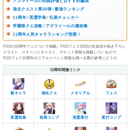
アズライールの性能評価とおすすめ編成
強化クエスト第20弾
最強ランキング
/
11周年
英霊学装
礼装チェッカー
/
/
学園祭クエ攻略
アズライールの廟攻略
/
11周年人気キャラランキング投票！
FGOの10周年フェスついて掲載。FGOフェス2025の生放送や描き下ろし
イラスト、ステージとキャスト、チケット情報も掲載しているので、
FGOフェス10周年のリアルイベント情報を調べる際の参考にどうぞ。
10周年関連リンク
新キャラ
強化クエ
メモリアル
フェス
英霊祝装
祝装コンプ
英霊星行
星行コンプ