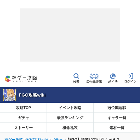
広告非表示
ポイ活
FGO攻略wiki
攻略TOP
イベント攻略
冠位戴冠戦
ガチャ
最強ランキング
キャラ一覧
ストーリー
概念礼装
素材一覧
神ゲー攻略
FGO攻略wiki
ガチャ
【FGO】福袋2021は引くべき？