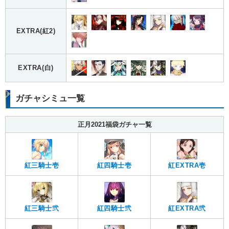
EXTRA(紅2)
EXTRA(白)
ガチャシミュ一覧
正月2021福袋ガチャ一覧
紅三騎士壱
紅四騎士壱
紅EXTRA壱
紅三騎士弐
紅四騎士弐
紅EXTRA弐