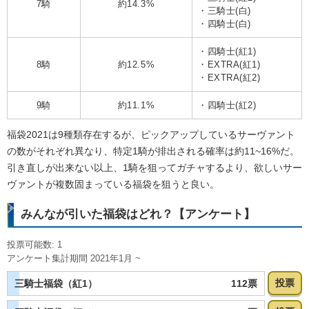
7騎
約14.3%
・三騎士(白)
・四騎士(白)
・四騎士(紅1)
8騎
約12.5%
・EXTRA(紅1)
・EXTRA(紅2)
9騎
約11.1%
・四騎士(紅2)
福袋2021は9種類存在するが、ピックアップしているサーヴァント
の数がそれぞれ異なり、特定1騎が排出される確率は約11~16%だ。
引き直しが出来ない以上、1騎を狙ってガチャするより、欲しいサー
ヴァントが複数固まっている福袋を狙うと良い。
みんなが引いた福袋はどれ？【アンケート】
投票可能数: 1
アンケート集計期間 2021年1月 ~
投票
112票
三騎士福袋（紅1）