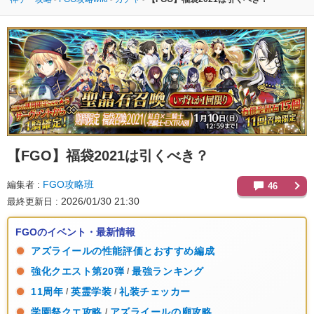
【FGO】
福袋2021は引くべき？
FGO攻略班
編集者
46
2026/01/30 21:30
最終更新日
FGOのイベント・最新情報
アズライールの性能評価とおすすめ編成
強化クエスト第20弾
最強ランキング
/
11周年
英霊学装
礼装チェッカー
/
/
学園祭クエ攻略
アズライールの廟攻略
/