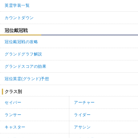
リン。
英霊学装一覧
ミコミコヒミコとキャストリアが宝具3だから、まあまあ許せる。
カウントダウン
0
7
返信
(0)
冠位戴冠戦
冠位戴冠戦の攻略
名無しさん
通報
42.
有料でいいんだけど、３回ぐらい引かせて欲しいんだよなあ
グランドグラフ解説
13
0
返信
(0)
グランドスコアの効果
冠位英霊(グランド)予想
名無しさん
通報
41.
BB以外未所持のEXTRA(紅1)を引いたけど、1/8でBBとは・・・。
クラス別
村正爆死と合わせて厄落としとして受け止めるわ。
セイバー
アーチャー
0
0
返信
(0)
ランサー
ライダー
名無しさん
通報
40.
キャスター
アサシン
白四騎ガチャで狂金時引きただけ(´；ω；｀)