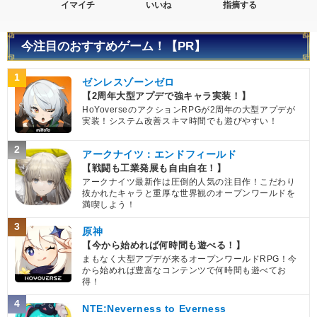
イマイチ
いいね
指摘する
今注目のおすすめゲーム！【PR】
1
ゼンレスゾーンゼロ
【2周年大型アプデで強キャラ実装！】
HoYoverseのアクションRPGが2周年の大型アプデが
実装！システム改善スキマ時間でも遊びやすい！
2
アークナイツ：エンドフィールド
【戦闘も工業発展も自由自在！】
アークナイツ最新作は圧倒的人気の注目作！こだわり
抜かれたキャラと重厚な世界観のオープンワールドを
満喫しよう！
3
原神
【今から始めれば何時間も遊べる！】
まもなく大型アプデが来るオープンワールドRPG！今
から始めれば豊富なコンテンツで何時間も遊べてお
得！
4
NTE:Neverness to Everness