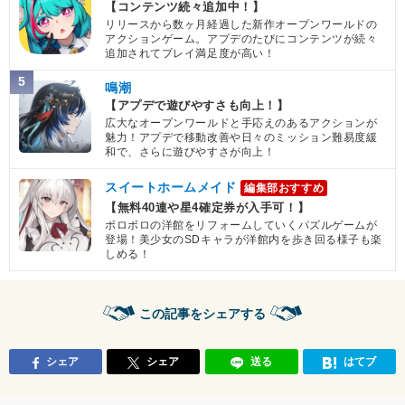
【コンテンツ続々追加中！】
リリースから数ヶ月経過した新作オープンワールドの
アクションゲーム。アプデのたびにコンテンツが続々
追加されてプレイ満足度が高い！
5
鳴潮
【アプデで遊びやすさも向上！】
広大なオープンワールドと手応えのあるアクションが
魅力！アプデで移動改善や日々のミッション難易度緩
和で、さらに遊びやすさが向上！
スイートホームメイド
編集部おすすめ
【無料40連や星4確定券が入手可！】
ボロボロの洋館をリフォームしていくパズルゲームが
登場！美少女のSDキャラが洋館内を歩き回る様子も楽
しめる！
この記事をシェアする
シェア
シェア
送る
はてブ