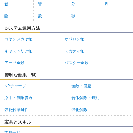
裁
讐
分
月
臨
欺
獣
システム運用方法
コヤンスカヤ軸
オベロン軸
キャストリア軸
スカディ軸
アーツ全般
バスター全般
便利な効果一覧
NPチャージ
無敵・回避
必中・無敵貫通
弱体解除・無効
強化解除耐性
強化解除
宝具とスキル
宝具一覧