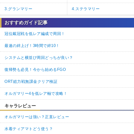
3.グランマリー
4.ステラマリー
おすすめガイド記事
冠位戴冠戦を低レア編成で周回！
3
2
返信
(0)
最速の絆上げ！3時間で絆10！
名無しさん
通報
38.
システムと横並び周回どっちが良い？
未所持キャストリア狙いで引いたらXが来ちゃった…
福袋って何だっけ…？俺の知ってる福袋と違う。
復帰勢も必見！今から始めるFGO
3
0
返信
(0)
ORT総力戦無課金クリア検証
オルガマリー4を低レア軸で攻略！
名無しさん
通報
37.
>>29
キャラレビュー
ﾅｶｰﾏ。「おまえじゃねぇ！」とマジつっこみ。
オルガマリーは強い？正直レビュー
2
1
返信
(0)
水着ティアマトどう使う？