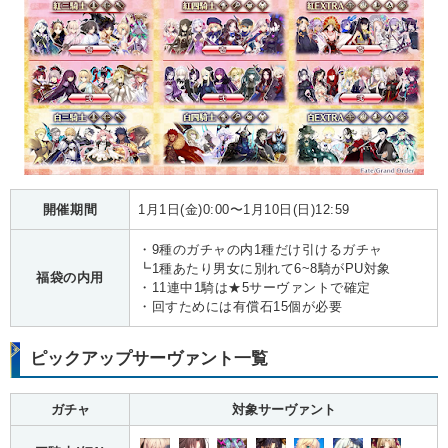
開催期間
1月1日(金)0:00〜1月10日(日)12:59
・9種のガチャの内1種だけ引けるガチャ
┗1種あたり男女に別れて6~8騎がPU対象
福袋の内用
・11連中1騎は★5サーヴァントで確定
・回すためには有償石15個が必要
ピックアップサーヴァント一覧
ガチャ
対象サーヴァント