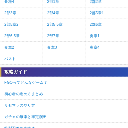
亜種4
2部1章
2部2章
2部3章
2部4章
2部5章1
2部5章2
2部5.5章
2部6章
2部6.5章
2部7章
奏章1
奏章2
奏章3
奏章4
パスト
攻略ガイド
FGOってどんなゲーム？
初心者の進め方まとめ
リセマラのやり方
ガチャの確率と確定演出