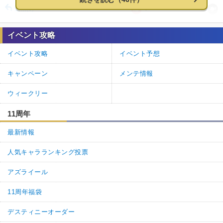
0
0
返信
(0)
イベント攻略
名無しさん
通報
45.
EXTRAクラスの福袋引こうと思っているんですけどどのEXTRAクラ
イベント攻略
イベント予想
スの福袋がいいですか？オススメ教えてください
キャンペーン
メンテ情報
0
0
返信
(0)
ウィークリー
名無しさん
通報
44.
11周年
>>43
最新情報
福袋でライネスとマーリン当ててるとか普通に勝ち組だから誇って
いいぞ
人気キャラランキング投票
6
0
返信
(0)
アズライール
名無しさん
通報
43.
11周年福袋
キャストリア出現と同時に始めた勢。
デスティニーオーダー
その時期の福袋でオルジュナ狙って司馬懿出たリベンジに引いたら今度はマー