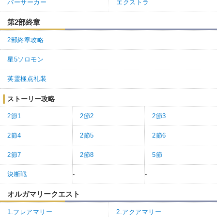
バーサーカー
エクストラ
第2部終章
2部終章攻略
星5ソロモン
英霊極点礼装
1
1
返信
(0)
ストーリー攻略
名無しさん
通報
39.
2節1
2節2
2節3
四騎士紅2で引きました。
2節4
2節5
2節6
狙いは未所持のスカディ狙いであわよくば酒呑、クレパト、ライコ
ーさんの宝具重ねの結果。
2節7
2節8
5節
ライコーさんとまさかのメイドオルタで未所持の単体ライダー☆5引
けました。
決断戦
-
-
2枚引きだったので一緒に引いた友人3人と嫁にボコられました。
オルガマリークエスト
1.フレアマリー
2.アクアマリー