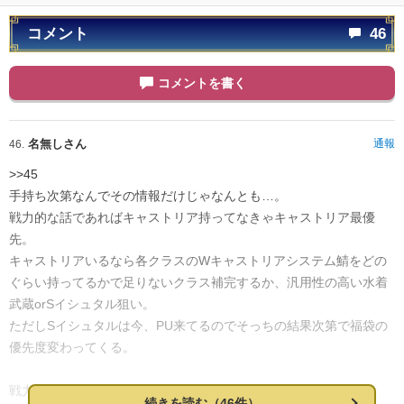
コメント
46
コメントを書く
名無しさん
通報
46.
>>45
手持ち次第なんでその情報だけじゃなんとも…。
戦力的な話であればキャストリア持ってなきゃキャストリア最優
先。
キャストリアいるなら各クラスのWキャストリアシステム鯖をどの
ぐらい持ってるかで足りないクラス補完するか、汎用性の高い水着
武蔵orSイシュタル狙い。
ただしSイシュタルは今、PU来てるのでそっちの結果次第で福袋の
優先度変わってくる。
戦力度外視なら本能の赴くまま好きなキャラ狙いで引いたらいい
続きを読む（46件）