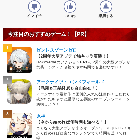
イマイチ
いいね
指摘する
今注目のおすすめゲーム！【PR】
1
ゼンレスゾーンゼロ
【2周年大型アプデで強キャラ実装！】
HoYoverseのアクションRPGが2周年の大型アプデが
実装！システム改善スキマ時間でも遊びやすい！
2
アークナイツ：エンドフィールド
【戦闘も工業発展も自由自在！】
アークナイツ最新作は圧倒的人気の注目作！こだわり
抜かれたキャラと重厚な世界観のオープンワールドを
満喫しよう！
3
原神
【今から始めれば何時間も遊べる！】
まもなく大型アプデが来るオープンワールドRPG！今
から始めれば豊富なコンテンツで何時間も遊べてお
得！