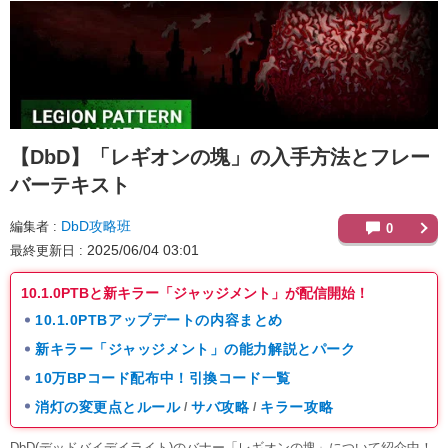
【DbD】
「レギオンの塊」の入手方法とフレー
バーテキスト
DbD攻略班
編集者
0
2025/06/04 03:01
最終更新日
10.1.0PTBと新キラー「ジャッジメント」が配信開始！
10.1.0PTBアップデートの内容まとめ
新キラー「ジャッジメント」の能力解説とパーク
10万BPコード配布中！引換コード一覧
消灯の変更点とルール
サバ攻略
キラー攻略
/
/
DbD(デッドバイデイライト)のバナー「レギオンの塊」について紹介中！