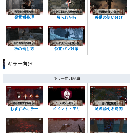
発電機修理
吊られた時
移動の使い分け
板の倒し方
位置バレ対策
キラー向け
キラー向け記事
おすすめキラー
メメント・モリ
足跡消える時間