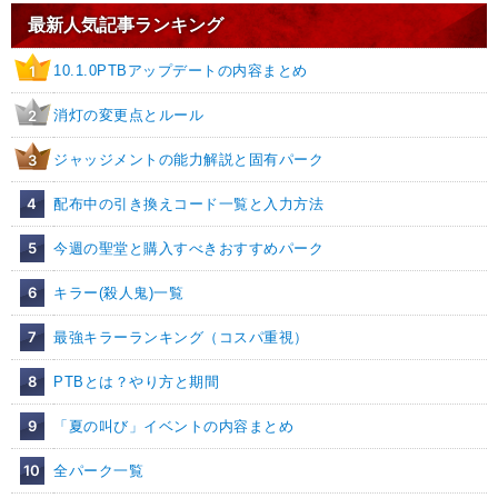
最新人気記事ランキング
10.1.0PTBアップデートの内容まとめ
1
消灯の変更点とルール
2
ジャッジメントの能力解説と固有パーク
3
4
配布中の引き換えコード一覧と入力方法
5
今週の聖堂と購入すべきおすすめパーク
6
キラー(殺人鬼)一覧
7
最強キラーランキング（コスパ重視）
8
PTBとは？やり方と期間
9
「夏の叫び」イベントの内容まとめ
10
全パーク一覧