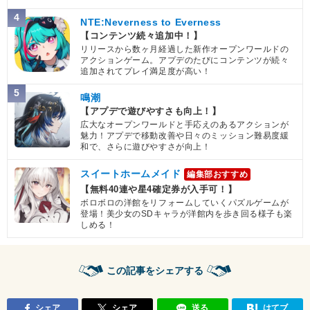
4
NTE:Neverness to Everness
【コンテンツ続々追加中！】
リリースから数ヶ月経過した新作オープンワールドの
アクションゲーム。アプデのたびにコンテンツが続々
追加されてプレイ満足度が高い！
5
鳴潮
【アプデで遊びやすさも向上！】
広大なオープンワールドと手応えのあるアクションが
魅力！アプデで移動改善や日々のミッション難易度緩
和で、さらに遊びやすさが向上！
スイートホームメイド
編集部おすすめ
【無料40連や星4確定券が入手可！】
ボロボロの洋館をリフォームしていくパズルゲームが
登場！美少女のSDキャラが洋館内を歩き回る様子も楽
しめる！
この記事をシェアする
シェア
シェア
送る
はてブ