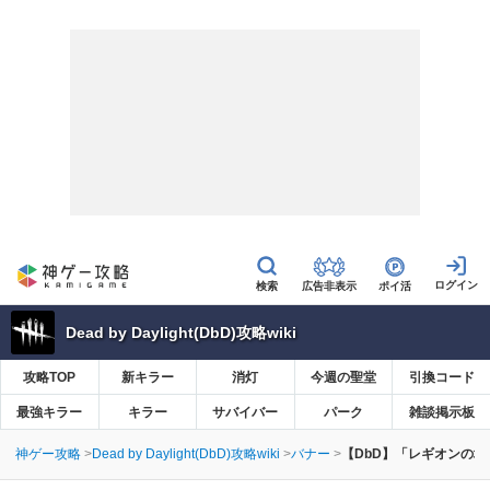
広告非表示
ポイ活
Dead by Daylight(DbD)攻略wiki
攻略TOP
新キラー
消灯
今週の聖堂
引換コード
最強キラー
キラー
サバイバー
パーク
雑談掲示板
神ゲー攻略
Dead by Daylight(DbD)攻略wiki
バナー
【DbD】「レギオンの