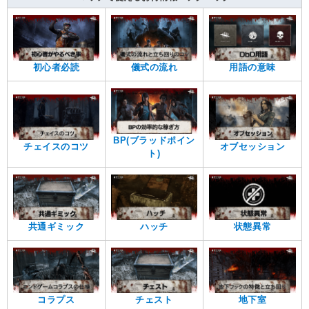
初心者必読
儀式の流れ
用語の意味
BP(ブラッドポイン
チェイスのコツ
オブセッション
ト)
共通ギミック
ハッチ
状態異常
コラプス
チェスト
地下室