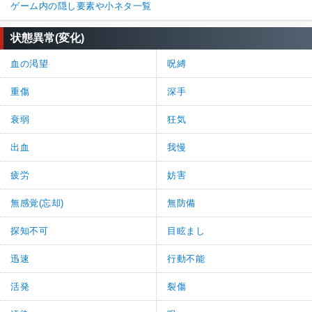
ゲーム内の隠し要素や小ネタ一覧
状態異常(変化)
血の渇望
呪縛
重傷
深手
衰弱
狂気
出血
我慢
疲労
妨害
無感覚(忘却)
無防備
探知不可
目眩まし
迅速
行動不能
活発
裂傷