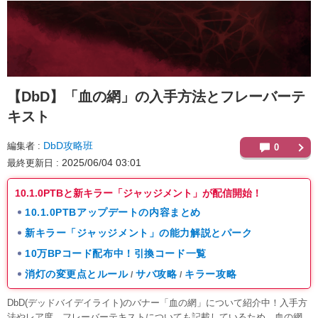
【DbD】
「血の網」の入手方法とフレーバーテ
キスト
DbD攻略班
編集者
0
2025/06/04 03:01
最終更新日
10.1.0PTBと新キラー「ジャッジメント」が配信開始！
10.1.0PTBアップデートの内容まとめ
新キラー「ジャッジメント」の能力解説とパーク
10万BPコード配布中！引換コード一覧
消灯の変更点とルール
サバ攻略
キラー攻略
/
/
DbD(デッドバイデイライト)のバナー「血の網」について紹介中！入手方
法やレア度、フレーバーテキストについても記載しているため、血の網