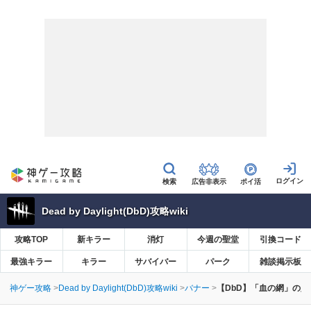
広告非表示
ポイ活
Dead by Daylight(DbD)攻略wiki
攻略TOP
新キラー
消灯
今週の聖堂
引換コード
最強キラー
キラー
サバイバー
パーク
雑談掲示板
神ゲー攻略
Dead by Daylight(DbD)攻略wiki
バナー
【DbD】「血の網」の