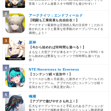
実装！システム改善スキマ時間でも遊びやすい！
2
アークナイツ：エンドフィールド
【戦闘も工業発展も自由自在！】
アークナイツ最新作は圧倒的人気の注目作！こだわり
抜かれたキャラと重厚な世界観のオープンワールドを
満喫しよう！
3
原神
【今から始めれば何時間も遊べる！】
まもなく大型アプデが来るオープンワールドRPG！今
から始めれば豊富なコンテンツで何時間も遊べてお
得！
4
NTE:Neverness to Everness
【コンテンツ続々追加中！】
リリースから数ヶ月経過した新作オープンワールドの
アクションゲーム。アプデのたびにコンテンツが続々
追加されてプレイ満足度が高い！
5
鳴潮
【アプデで遊びやすさも向上！】
広大なオープンワールドと手応えのあるアクションが
魅力！アプデで移動改善や日々のミッション難易度緩