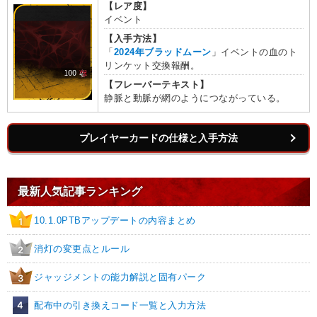
【レア度】
イベント
【入手方法】
「
2024年ブラッドムーン
」イベントの血のト
リンケット交換報酬。
【フレーバーテキスト】
静脈と動脈が網のようにつながっている。
プレイヤーカードの仕様と入手方法
最新人気記事ランキング
10.1.0PTBアップデートの内容まとめ
1
消灯の変更点とルール
2
ジャッジメントの能力解説と固有パーク
3
4
配布中の引き換えコード一覧と入力方法