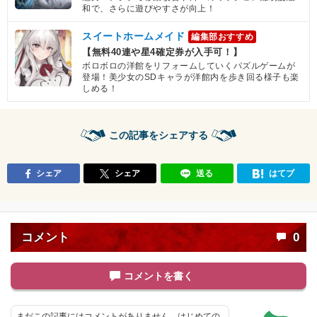
和で、さらに遊びやすさが向上！
スイートホームメイド
編集部おすすめ
【無料40連や星4確定券が入手可！】
ボロボロの洋館をリフォームしていくパズルゲームが
登場！美少女のSDキャラが洋館内を歩き回る様子も楽
しめる！
この記事をシェアする
シェア
シェア
送る
はてブ
コメント
0
コメントを書く
まだこの記事にはコメントがありません。はじめての