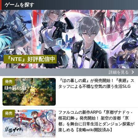
ゲームを探す
『NTE』好評配信中
詳細を見る
『ほの暮しの庭』が発売開始！『夜廻』ス
発売
タッフによる不穏な空気の漂う生活SLG
ファルコムの新作ARPG『亰都ザナドゥ -
発売
桜花幻舞-』発売開始！ 架空の首都「亰
都」を舞台に日常生活とダンジョン探索が
楽しめる【攻略wiki開設済み】