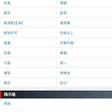
出血
我慢
疲労
妨害
無感覚(忘却)
無防備
探知不可
目眩まし
迅速
行動不能
活発
裂傷
汚染
呪い
感染
弱体化
露出
忍び
掲示板
雑談