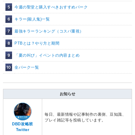
5
今週の聖堂と購入すべきおすすめパーク
6
キラー(殺人鬼)一覧
7
最強キラーランキング（コスパ重視）
8
PTBとは？やり方と期間
9
「夏の叫び」イベントの内容まとめ
10
全パーク一覧
お知らせ
毎日、最新情報や記事制作の裏側、豆知識、
プレイ雑記等を投稿しています。
DBD攻略班
Twitter