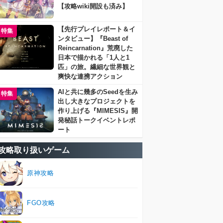
【攻略wiki開設も済み】
【先行プレイレポート＆イ
特集
ンタビュー】『Beast of
Reincarnation』荒廃した
日本で描かれる「1人と1
匹」の旅。繊細な世界観と
爽快な連携アクション
AIと共に幾多のSeedを生み
特集
出し大きなプロジェクトを
作り上げる『MIMESIS』開
発秘話トークイベントレポ
ート
攻略取り扱いゲーム
原神攻略
FGO攻略