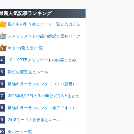
最新人気記事ランキング
配布中の引き換えコード一覧と入力方法
1
ジャッジメントの能力解説と固有パーク
2
キラー(殺人鬼)一覧
3
4
10.1.0PTBアップデートの内容まとめ
5
消灯の変更点とルール
6
最強キラーランキング（コスパ重視）
7
2026年8月7日のReddit公式Q＆Aまとめ
8
最強キラーランキング（全アドオン）
9
2対8モードの新要素とルール
10
全パーク一覧