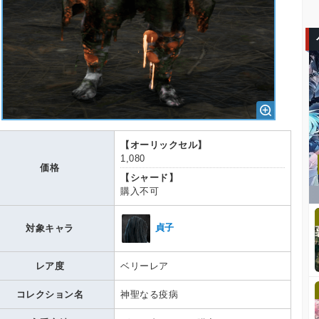
【オーリックセル】
1,080
価格
【シャード】
購入不可
貞子
対象キャラ
レア度
ベリーレア
コレクション名
神聖なる疫病