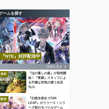
ゲームを探す
『NTE』好評配信中
詳細を見る
『ほの暮しの庭』が発売開
発売
始！『夜廻』スタッフによ
る不穏な空気の漂う生活
SLG
『幻想水滸伝 STAR
配信
LEAP』がリリース！シリ
ーズ初のモバイルゲーム