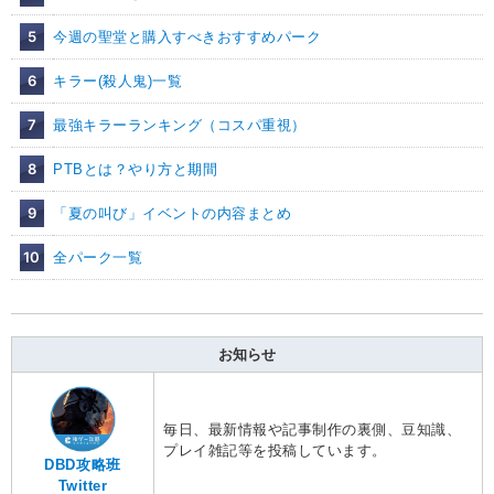
5
今週の聖堂と購入すべきおすすめパーク
6
キラー(殺人鬼)一覧
7
最強キラーランキング（コスパ重視）
8
PTBとは？やり方と期間
9
「夏の叫び」イベントの内容まとめ
10
全パーク一覧
お知らせ
毎日、最新情報や記事制作の裏側、豆知識、
プレイ雑記等を投稿しています。
DBD攻略班
Twitter