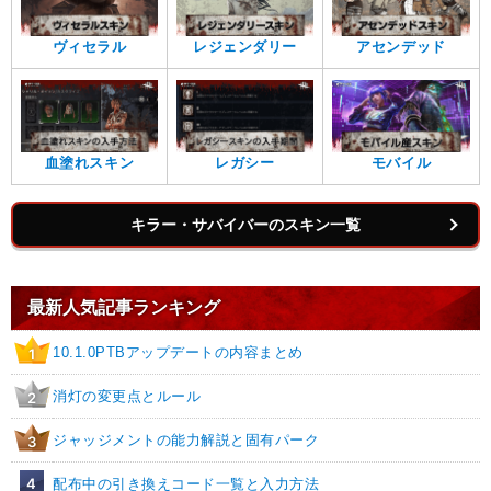
ヴィセラル
レジェンダリー
アセンデッド
血塗れスキン
レガシー
モバイル
キラー・サバイバーのスキン一覧
最新人気記事ランキング
10.1.0PTBアップデートの内容まとめ
1
消灯の変更点とルール
2
ジャッジメントの能力解説と固有パーク
3
4
配布中の引き換えコード一覧と入力方法