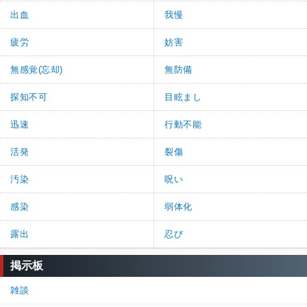
出血
我慢
疲労
妨害
無感覚(忘却)
無防備
探知不可
目眩まし
迅速
行動不能
活発
裂傷
汚染
呪い
感染
弱体化
露出
忍び
掲示板
雑談