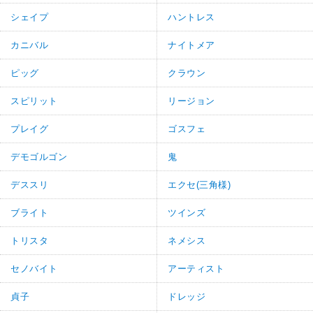
シェイプ
ハントレス
カニバル
ナイトメア
ピッグ
クラウン
スピリット
リージョン
プレイグ
ゴスフェ
デモゴルゴン
鬼
デススリ
エクセ(三角様)
ブライト
ツインズ
トリスタ
ネメシス
セノバイト
アーティスト
貞子
ドレッジ