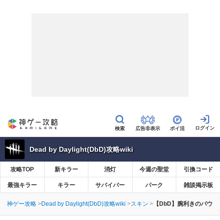
広告非表示
ポイ活
Dead by Daylight(DbD)攻略wiki
攻略TOP
新キラー
消灯
今週の聖堂
引換コード
最強キラー
キラー
サバイバー
パーク
雑談掲示板
神ゲー攻略
Dead by Daylight(DbD)攻略wiki
スキン
【DbD】腕利きのバウ