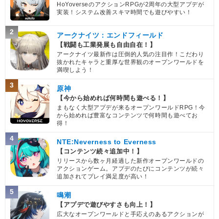
HoYoverseのアクションRPGが2周年の大型アプデが
実装！システム改善スキマ時間でも遊びやすい！
2
アークナイツ：エンドフィールド
【戦闘も工業発展も自由自在！】
アークナイツ最新作は圧倒的人気の注目作！こだわり
抜かれたキャラと重厚な世界観のオープンワールドを
満喫しよう！
3
原神
【今から始めれば何時間も遊べる！】
まもなく大型アプデが来るオープンワールドRPG！今
から始めれば豊富なコンテンツで何時間も遊べてお
得！
4
NTE:Neverness to Everness
【コンテンツ続々追加中！】
リリースから数ヶ月経過した新作オープンワールドの
アクションゲーム。アプデのたびにコンテンツが続々
追加されてプレイ満足度が高い！
5
鳴潮
【アプデで遊びやすさも向上！】
広大なオープンワールドと手応えのあるアクションが