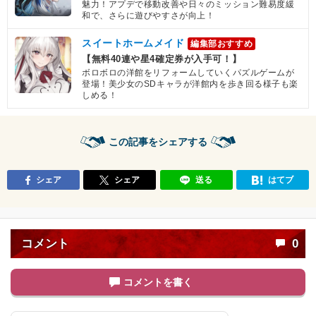
魅力！アプデで移動改善や日々のミッション難易度緩
和で、さらに遊びやすさが向上！
スイートホームメイド
編集部おすすめ
【無料40連や星4確定券が入手可！】
ボロボロの洋館をリフォームしていくパズルゲームが
登場！美少女のSDキャラが洋館内を歩き回る様子も楽
しめる！
この記事をシェアする
シェア
シェア
送る
はてブ
コメント
0
コメントを書く