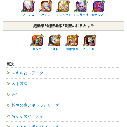
アリンス
パンジ
ミニ悟空3
ミニ界王神
速セルマ…
超極限Z覚醒/極限Z覚醒の注目キャラ
マンバ
18号
龍拳悟空
ヒルデガ…
目次
スキルとステータス
入手方法
評価
相性の良いキャラとリーダー
おすすめパーティ
おすすめの潜在能力スキル