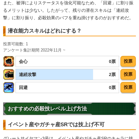
また、被弾によりステータスを強化可能なため、「回避」に割り振
地球育ちの戦士
るメリットは少ない。したがって、残りの潜在スキルは「連続攻
【発動リンク効果】
撃」に割り振り、必殺効果のバフを重ね掛けするのがおすすめだ。
・
気力+4
・
ATK+35%
潜在能力スキルはどれにする？
・
敵のDEF-10%
【一致するリンクスキル(
4
)】
投票可能数: 1
アンケート集計期間 2022年11月 ~
サイヤマン＆ビーデ
インファイター
パトロール
ル
正義のヒーロー
限界突破
投票
0票
会心
6.5
/
10
点
【一致するカテゴリー(
3
)】
投票
2票
連続攻撃
正義の味方
親子の絆
地球育ちの戦士
投票
0票
回避
【発動リンク効果】
・
気力+4
おすすめの必殺技レベル上げ方法
・
ATK+10%
・
敵のDEF-15%
【一致するリンクスキル(
3
)】
イベント産やガチャ産SRでは技上げ不可
的確なアシスト
パトロール
グレートサイヤマン3号は、イベント産やガチャ産SRのキャラに技
限界突破