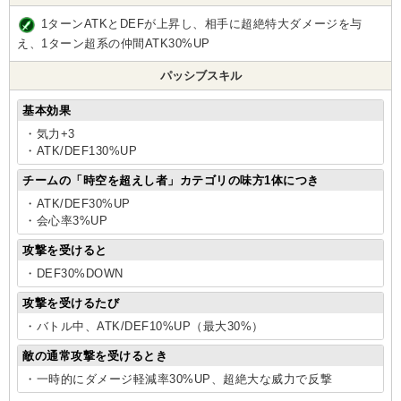
1ターンATKとDEFが上昇し、相手に超絶特大ダメージを与
え、1ターン超系の仲間ATK30%UP
パッシブスキル
基本効果
・気力+3
・ATK/DEF130%UP
チームの「時空を超えし者」カテゴリの味方1体につき
・ATK/DEF30%UP
・会心率3%UP
攻撃を受けると
・DEF30%DOWN
攻撃を受けるたび
・バトル中、ATK/DEF10%UP（最大30%）
敵の通常攻撃を受けるとき
・一時的にダメージ軽減率30%UP、超絶大な威力で反撃