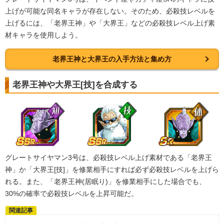
ゼノンクス
上げが可能な同名キャラが存在しない。そのため、必殺技レベルを
【一致するカテゴリー(
8
)】
7.0
/
10
点
上げるには、「老界王神」や「大界王」などの必殺技レベル上げ素
混血サイヤ人
時空を超えし者
材キャラを使用しよう。
ベジータの系譜
クロスオーバー
正義の味方
親子の絆
老界王神と大界王の入手方法と集め方
地球育ちの戦士
任務遂行
老界王神や大界王[技]を合成する
【発動リンク効果】
・
気力+4
・
ATK+25%
【一致するリンクスキル(
3
)】
パトロール
正義のヒーロー
サイヤマン
限界突破
7.5
/
10
点
グレートサイヤマン3号は、必殺技レベル上げ素材である「老界王
【一致するカテゴリー(
4
)】
神」か「大界王[技]」を修業相手にすれば必ず必殺技レベルを上げら
混血サイヤ人
正義の味方
れる。また、「老界王神(居眠り)」を修業相手にした場合でも、
親子の絆
地球育ちの戦士
30%の確率で必殺技レベルを上昇可能だ。
【発動リンク効果】
・
気力+4