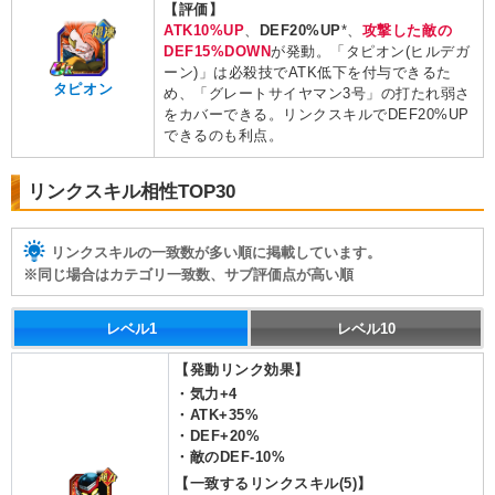
【評価】
ATK10%UP
、
DEF20%UP
*、
攻撃した敵の
DEF15%DOWN
が発動。「タピオン(ヒルデガ
ーン)」は必殺技でATK低下を付与できるた
タピオン
め、「グレートサイヤマン3号」の打たれ弱さ
をカバーできる。リンクスキルでDEF20%UP
できるのも利点。
リンクスキル相性TOP30
リンクスキルの一致数が多い順に掲載しています。
※同じ場合はカテゴリ一致数、サブ評価点が高い順
レベル1
レベル10
【発動リンク効果】
・
気力+4
・
ATK+35%
・
DEF+20%
・
敵のDEF-10%
【一致するリンクスキル(
5
)】