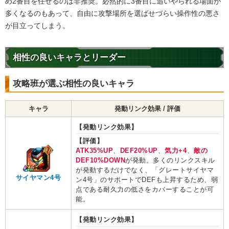
め2番目を任せるのは非推奨。必然的に3番目に追いやられる場面が
多くなるのもあって、自由に攻撃場所を選ばせづらい操作性の悪さ
が目立ってしまう。
相性の良いキャラとリーダー
攻略班が選ぶ相性の良いキャラ
キャラ
発動リンク効果 / 評価
【発動リンク効果】
【評価】
ATK35%UP
、
DEF20%UP
、
気力+4
、
敵の
DEF10%DOWN
が発動。多くのリンクスキル
が発動するだけでなく、「グレートサイヤマ
サイヤマン4号
ン4号」のサポートでDEFも上昇するため、弱
点である耐久力の低さをカバーすることが可
能。
【発動リンク効果】