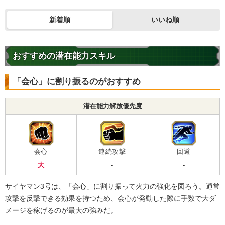
・
気力+2
・
ATK+45%
新着順
いいね順
・
敵のDEF-25%
【一致するリンクスキル(
4
)】
的確なアシスト
インファイター
おすすめの潜在能力スキル
悟飯&ビーデル
正義のヒーロー
限界突破
7.5
/
10
点
【一致するカテゴリー(
3
)】
「会心」に割り振るのがおすすめ
正義の味方
親子の絆
潜在能力解放優先度
地球育ちの戦士
【発動リンク効果】
・
気力+4
・
ATK+35%
会心
連続攻撃
回避
・
敵のDEF-10%
大
-
-
【一致するリンクスキル(
4
)】
インファイター
正義のヒーロー
サイヤマン2号
サイヤマン3号は、「会心」に割り振って火力の強化を図ろう。通常
パトロール
限界突破
攻撃を反撃できる効果を持つため、会心が発動した際に手数で大ダ
7.5
/
10
点
【一致するカテゴリー(
3
)】
メージを稼げるのが最大の強みだ。
正義の味方
親子の絆