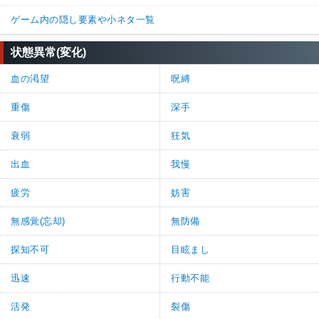
ゲーム内の隠し要素や小ネタ一覧
状態異常(変化)
血の渇望
呪縛
重傷
深手
衰弱
狂気
出血
我慢
疲労
妨害
無感覚(忘却)
無防備
探知不可
目眩まし
迅速
行動不能
活発
裂傷