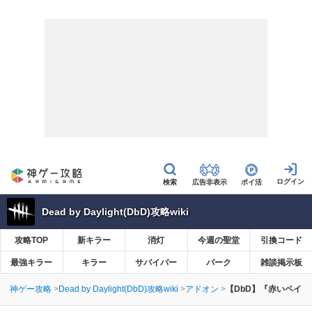
広告非表示
ポイ活
Dead by Daylight(DbD)攻略wiki
攻略TOP
新キラー
消灯
今週の聖堂
引換コード
最強キラー
キラー
サバイバー
パーク
雑談掲示板
神ゲー攻略
Dead by Daylight(DbD)攻略wiki
アドオン
【DbD】『赤いペイ