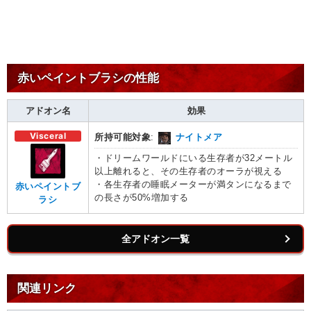
赤いペイントブラシの性能
アドオン名
効果
Visceral
所持可能対象
:
ナイトメア
・ドリームワールドにいる生存者が32メートル
以上離れると、その生存者のオーラが視える
・各生存者の睡眠メーターが満タンになるまで
赤いペイントブ
の長さが50%増加する
ラシ
全アドオン一覧
関連リンク