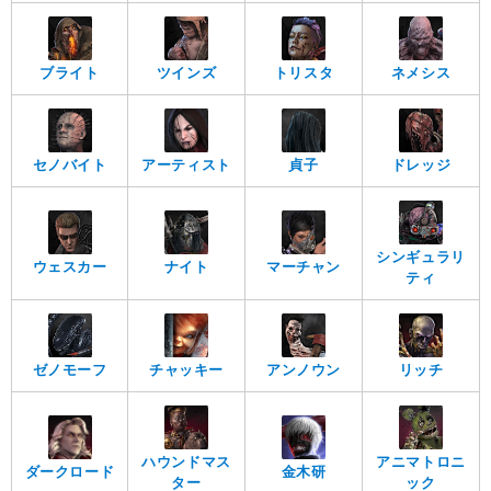
ブライト
ツインズ
トリスタ
ネメシス
セノバイト
アーティスト
貞子
ドレッジ
シンギュラリ
ウェスカー
ナイト
マーチャン
ティ
ゼノモーフ
チャッキー
アンノウン
リッチ
ハウンドマス
アニマトロニ
ダークロード
金木研
ター
ック