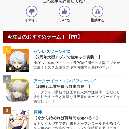
この記事を評価してね！
イマイチ
いいね
指摘する
今注目のおすすめゲーム！【PR】
1
ゼンレスゾーンゼロ
【2周年大型アプデで強キャラ実装！】
HoYoverseのアクションRPGが2周年の大型アプデが
実装！システム改善スキマ時間でも遊びやすい！
2
アークナイツ：エンドフィールド
【戦闘も工業発展も自由自在！】
アークナイツ最新作は圧倒的人気の注目作！こだわり
抜かれたキャラと重厚な世界観のオープンワールドを
満喫しよう！
3
原神
【今から始めれば何時間も遊べる！】
まもなく大型アプデが来るオープンワールドRPG！今
から始めれば豊富なコンテンツで何時間も遊べてお