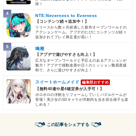
得！
4
NTE:Neverness to Everness
【コンテンツ続々追加中！】
リリースから数ヶ月経過した新作オープンワールドの
アクションゲーム。アプデのたびにコンテンツが続々
追加されてプレイ満足度が高い！
5
鳴潮
【アプデで遊びやすさも向上！】
広大なオープンワールドと手応えのあるアクションが
魅力！アプデで移動改善や日々のミッション難易度緩
和で、さらに遊びやすさが向上！
スイートホームメイド
編集部おすすめ
【無料40連や星4確定券が入手可！】
ボロボロの洋館をリフォームしていくパズルゲームが
登場！美少女のSDキャラが洋館内を歩き回る様子も楽
しめる！
この記事をシェアする