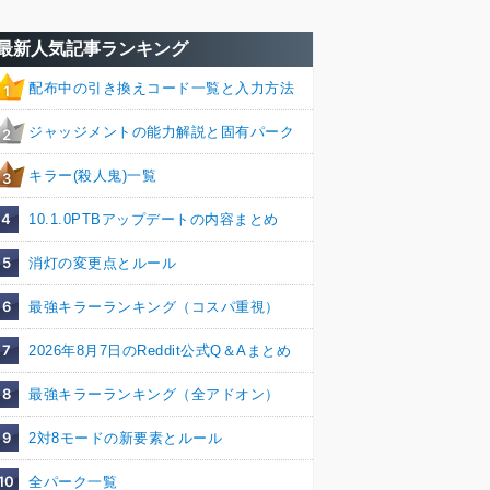
最新人気記事ランキング
配布中の引き換えコード一覧と入力方法
1
ジャッジメントの能力解説と固有パーク
2
キラー(殺人鬼)一覧
3
4
10.1.0PTBアップデートの内容まとめ
5
消灯の変更点とルール
6
最強キラーランキング（コスパ重視）
7
2026年8月7日のReddit公式Q＆Aまとめ
8
最強キラーランキング（全アドオン）
9
2対8モードの新要素とルール
10
全パーク一覧