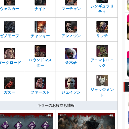
シンギュラリ
ウェスカー
ナイト
マーチャン
ティ
ゼノモーフ
チャッキー
アンノウン
リッチ
ハウンドマス
アニマトロニ
ダークロード
金木研
ター
ック
ジャッジメン
ガスー
ファースト
ジェイソン
ト
キラーのお役立ち情報