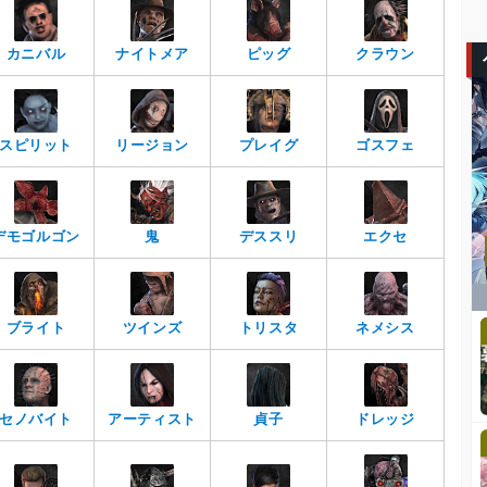
カニバル
ナイトメア
ピッグ
クラウン
スピリット
リージョン
プレイグ
ゴスフェ
デモゴルゴン
鬼
デススリ
エクセ
ブライト
ツインズ
トリスタ
ネメシス
セノバイト
アーティスト
貞子
ドレッジ