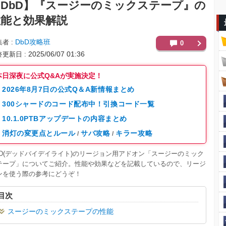
DbD】
『スージーのミックステープ』の
性能と効果解説
DbD攻略班
集者
0
2025/06/07 01:36
終更新日
本日深夜に公式Q&Aが実施決定！
2026年8月7日の公式Q＆A新情報まとめ
300シャードのコード配布中！引換コード一覧
10.1.0PTBアップデートの内容まとめ
消灯の変更点とルール
サバ攻略
キラー攻略
/
/
BD(デッドバイデイライト)のリージョン用アドオン「スージーのミック
テープ」についてご紹介。性能や効果などを記載しているので、リージ
ンを使う際の参考にどうぞ！
目次
スージーのミックステープの性能