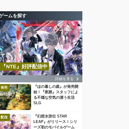
ゲームを探す
『NTE』好評配信中
詳細を見る
『ほの暮しの庭』が発売開
発売
始！『夜廻』スタッフによ
る不穏な空気の漂う生活
SLG
『幻想水滸伝 STAR
配信
LEAP』がリリース！シリ
ーズ初のモバイルゲーム