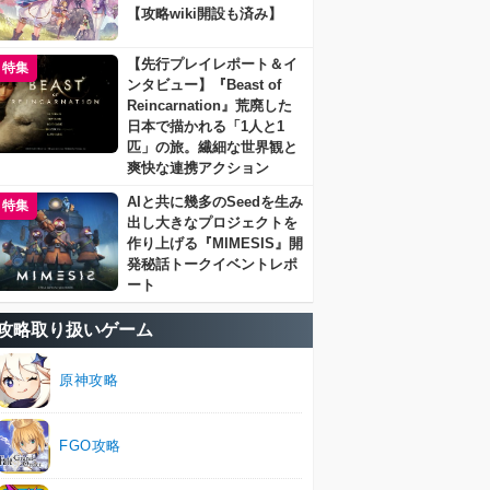
【攻略wiki開設も済み】
【先行プレイレポート＆イ
特集
ンタビュー】『Beast of
Reincarnation』荒廃した
日本で描かれる「1人と1
匹」の旅。繊細な世界観と
爽快な連携アクション
AIと共に幾多のSeedを生み
特集
出し大きなプロジェクトを
作り上げる『MIMESIS』開
発秘話トークイベントレポ
ート
攻略取り扱いゲーム
原神攻略
FGO攻略