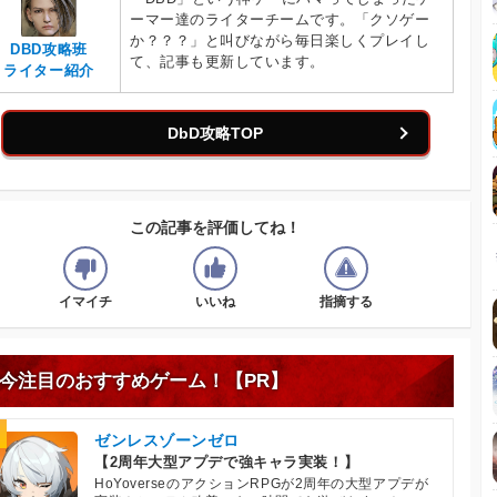
ーマー達のライターチームです。「クソゲー
か？？？」と叫びながら毎日楽しくプレイし
DBD攻略班
て、記事も更新しています。
ライター紹介
DbD攻略TOP
この記事を評価してね！
イマイチ
いいね
指摘する
今注目のおすすめゲーム！【PR】
ゼンレスゾーンゼロ
【2周年大型アプデで強キャラ実装！】
HoYoverseのアクションRPGが2周年の大型アプデが