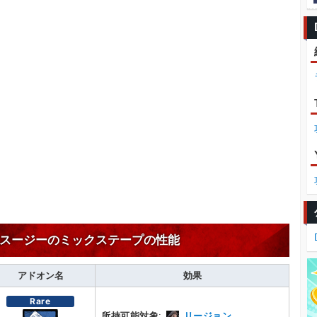
スージーのミックステープの性能
アドオン名
効果
Rare
所持可能対象
:
リージョン