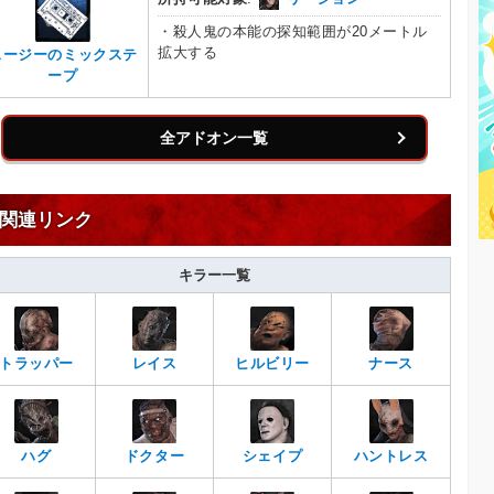
・殺人鬼の本能の探知範囲が20メートル
拡大する
スージーのミックステ
ープ
全アドオン一覧
関連リンク
キラー一覧
トラッパー
レイス
ヒルビリー
ナース
ハグ
ドクター
シェイプ
ハントレス