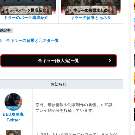
キラーのパーク構成紹介
キラーの背景と元ネタ
全キラーの背景と元ネタ一覧
全キラー(殺人鬼)一覧
お知らせ
毎日、最新情報や記事制作の裏側、豆知識、
プレイ雑記等を投稿しています。
DBD攻略班
Twitter
「DBD」という神ゲーにハマってしまったゲ