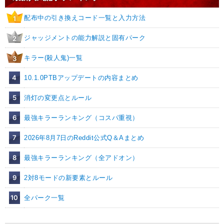
配布中の引き換えコード一覧と入力方法
1
ジャッジメントの能力解説と固有パーク
2
キラー(殺人鬼)一覧
3
4
10.1.0PTBアップデートの内容まとめ
5
消灯の変更点とルール
6
最強キラーランキング（コスパ重視）
7
2026年8月7日のReddit公式Q＆Aまとめ
8
最強キラーランキング（全アドオン）
9
2対8モードの新要素とルール
10
全パーク一覧