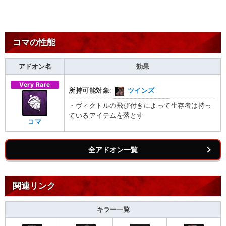
コマの性能
アドオン名
効果
Very Rare
所持可能対象
:
ツインズ
・ヴィクトルの飛び付きによって生存者は持っ
ているアイテムを落とす
コマ
全アドオン一覧
関連リンク
キラー一覧