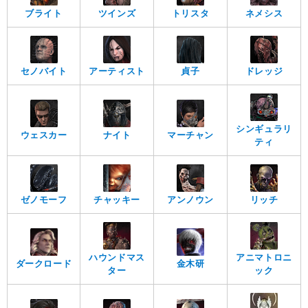
ブライト
ツインズ
トリスタ
ネメシス
セノバイト
アーティスト
貞子
ドレッジ
シンギュラリ
ウェスカー
ナイト
マーチャン
ティ
ゼノモーフ
チャッキー
アンノウン
リッチ
ハウンドマス
アニマトロニ
ダークロード
金木研
ター
ック