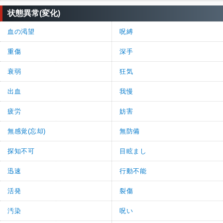
状態異常(変化)
血の渇望
呪縛
重傷
深手
衰弱
狂気
出血
我慢
疲労
妨害
無感覚(忘却)
無防備
探知不可
目眩まし
迅速
行動不能
活発
裂傷
汚染
呪い