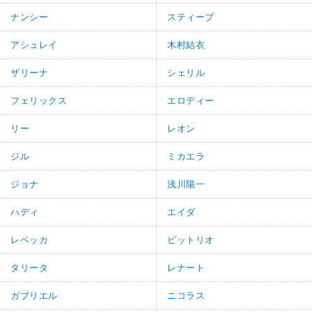
ナンシー
スティーブ
アシュレイ
木村結衣
ザリーナ
シェリル
フェリックス
エロディー
リー
レオン
ジル
ミカエラ
ジョナ
浅川陽一
ハディ
エイダ
レベッカ
ビットリオ
タリータ
レナート
ガブリエル
ニコラス