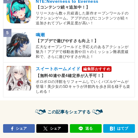
NTE:Neverness to Everness
【コンテンツ続々追加中！】
リリースから数ヶ月経過した新作オープンワールドの
アクションゲーム。アプデのたびにコンテンツが続々
追加されてプレイ満足度が高い！
5
鳴潮
【アプデで遊びやすさも向上！】
広大なオープンワールドと手応えのあるアクションが
魅力！アプデで移動改善や日々のミッション難易度緩
和で、さらに遊びやすさが向上！
スイートホームメイド
編集部おすすめ
【無料40連や星4確定券が入手可！】
ボロボロの洋館をリフォームしていくパズルゲームが
登場！美少女のSDキャラが洋館内を歩き回る様子も楽
しめる！
この記事をシェアする
シェア
シェア
送る
はてブ