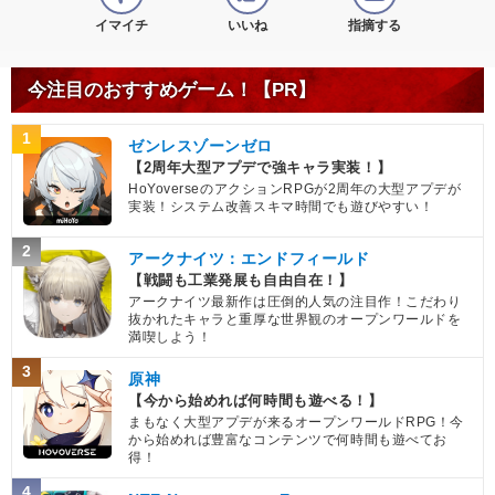
イマイチ
いいね
指摘する
今注目のおすすめゲーム！【PR】
1
ゼンレスゾーンゼロ
【2周年大型アプデで強キャラ実装！】
HoYoverseのアクションRPGが2周年の大型アプデが
実装！システム改善スキマ時間でも遊びやすい！
2
アークナイツ：エンドフィールド
【戦闘も工業発展も自由自在！】
アークナイツ最新作は圧倒的人気の注目作！こだわり
抜かれたキャラと重厚な世界観のオープンワールドを
満喫しよう！
3
原神
【今から始めれば何時間も遊べる！】
まもなく大型アプデが来るオープンワールドRPG！今
から始めれば豊富なコンテンツで何時間も遊べてお
得！
4