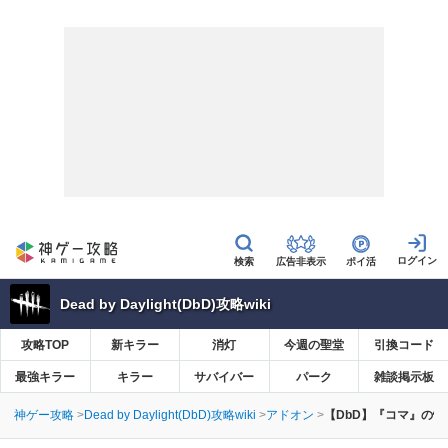
広告非表示
ポイ活
Dead by Daylight(DbD)攻略wiki
攻略TOP
新キラー
消灯
今週の聖堂
引換コード
最強キラー
キラー
サバイバー
パーク
雑談掲示板
神ゲー攻略
Dead by Daylight(DbD)攻略wiki
アドオン
【DbD】『コマ』の