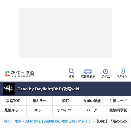
広告非表示
ポイ活
Dead by Daylight(DbD)攻略wiki
攻略TOP
新キラー
消灯
今週の聖堂
引換コード
最強キラー
キラー
サバイバー
パーク
雑談掲示板
神ゲー攻略
Dead by Daylight(DbD)攻略wiki
アドオン
【DbD】『檻の心の