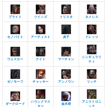
ブライト
ツインズ
トリスタ
ネメシス
セノバイト
アーティスト
貞子
ドレッジ
シンギュラリ
ウェスカー
ナイト
マーチャン
ティ
ゼノモーフ
チャッキー
アンノウン
リッチ
ハウンドマス
アニマトロニ
ダークロード
金木研
ター
ック