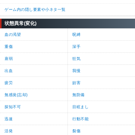
ゲーム内の隠し要素や小ネタ一覧
状態異常(変化)
血の渇望
呪縛
重傷
深手
衰弱
狂気
出血
我慢
疲労
妨害
無感覚(忘却)
無防備
探知不可
目眩まし
迅速
行動不能
活発
裂傷