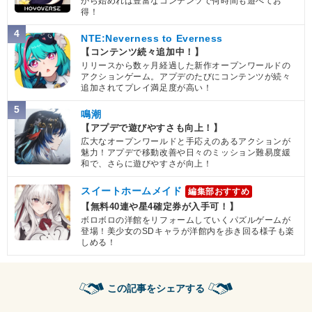
から始めれば豊富なコンテンツで何時間も遊べてお
得！
4
NTE:Neverness to Everness
【コンテンツ続々追加中！】
リリースから数ヶ月経過した新作オープンワールドの
アクションゲーム。アプデのたびにコンテンツが続々
追加されてプレイ満足度が高い！
5
鳴潮
【アプデで遊びやすさも向上！】
広大なオープンワールドと手応えのあるアクションが
魅力！アプデで移動改善や日々のミッション難易度緩
和で、さらに遊びやすさが向上！
スイートホームメイド
編集部おすすめ
【無料40連や星4確定券が入手可！】
ボロボロの洋館をリフォームしていくパズルゲームが
登場！美少女のSDキャラが洋館内を歩き回る様子も楽
しめる！
この記事をシェアする