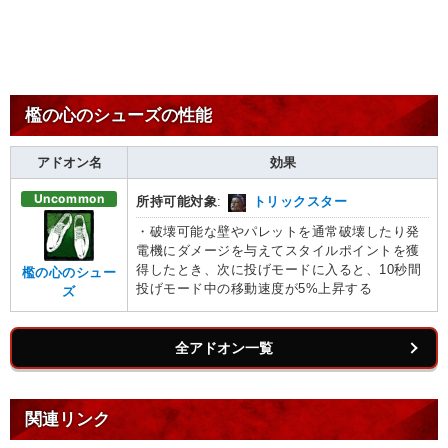
檻の心のシューズの性能
アドオン名
効果
Uncommon
所持可能対象
:
トリックスター
・破壊可能な壁やパレットを通常破壊したり発
電機にダメージを与えてスタイルポイントを獲
得したとき、次に投げモードに入ると、10秒間
檻の心のシュー
投げモード中の移動速度が5%上昇する
ズ
全アドオン一覧
関連リンク