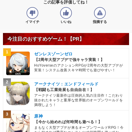
この記事を評価してね！
イマイチ
いいね
指摘する
今注目のおすすめゲーム！【PR】
1
ゼンレスゾーンゼロ
【2周年大型アプデで強キャラ実装！】
HoYoverseのアクションRPGが2周年の大型アプデが
実装！システム改善スキマ時間でも遊びやすい！
2
アークナイツ：エンドフィールド
【戦闘も工業発展も自由自在！】
アークナイツ最新作は圧倒的人気の注目作！こだわり
抜かれたキャラと重厚な世界観のオープンワールドを
満喫しよう！
3
原神
【今から始めれば何時間も遊べる！】
まもなく大型アプデが来るオープンワールドRPG！今