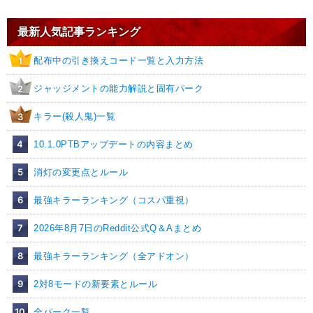
最新人気記事ランキング
配布中の引き換えコード一覧と入力方法
1
ジャッジメントの能力解説と固有パーク
2
キラー(殺人鬼)一覧
3
4
10.1.0PTBアップデートの内容まとめ
5
消灯の変更点とルール
6
最強キラーランキング（コスパ重視）
7
2026年8月7日のReddit公式Q＆Aまとめ
8
最強キラーランキング（全アドオン）
9
2対8モードの新要素とルール
10
全パーク一覧