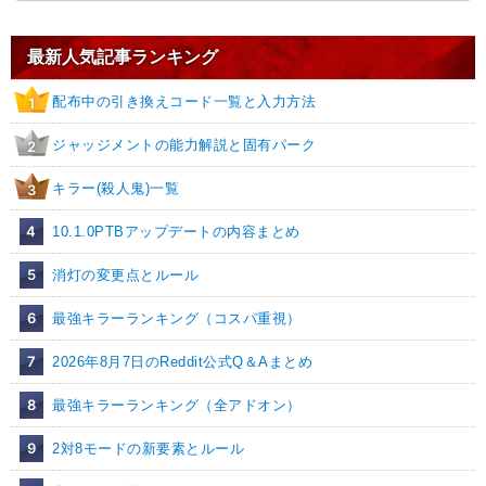
最新人気記事ランキング
配布中の引き換えコード一覧と入力方法
1
ジャッジメントの能力解説と固有パーク
2
キラー(殺人鬼)一覧
3
4
10.1.0PTBアップデートの内容まとめ
5
消灯の変更点とルール
6
最強キラーランキング（コスパ重視）
7
2026年8月7日のReddit公式Q＆Aまとめ
8
最強キラーランキング（全アドオン）
9
2対8モードの新要素とルール