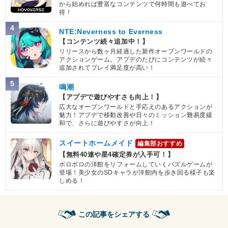
から始めれば豊富なコンテンツで何時間も遊べてお
得！
4
NTE:Neverness to Everness
【コンテンツ続々追加中！】
リリースから数ヶ月経過した新作オープンワールドの
アクションゲーム。アプデのたびにコンテンツが続々
追加されてプレイ満足度が高い！
5
鳴潮
【アプデで遊びやすさも向上！】
広大なオープンワールドと手応えのあるアクションが
魅力！アプデで移動改善や日々のミッション難易度緩
和で、さらに遊びやすさが向上！
スイートホームメイド
編集部おすすめ
【無料40連や星4確定券が入手可！】
ボロボロの洋館をリフォームしていくパズルゲームが
登場！美少女のSDキャラが洋館内を歩き回る様子も楽
しめる！
この記事をシェアする