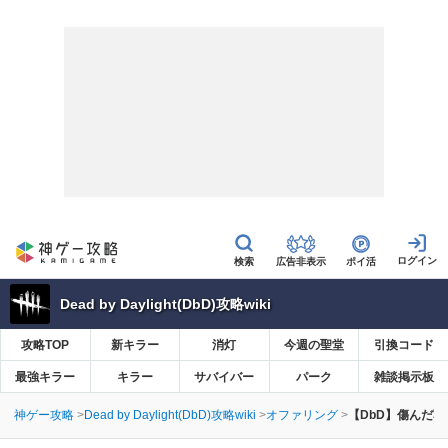
広告非表示
ポイ活
Dead by Daylight(DbD)攻略wiki
攻略TOP
新キラー
消灯
今週の聖堂
引換コード
最強キラー
キラー
サバイバー
パーク
雑談掲示板
神ゲー攻略
Dead by Daylight(DbD)攻略wiki
オファリング
【DbD】傷んだ