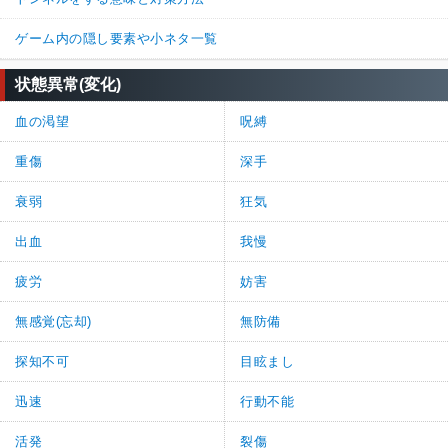
ゲーム内の隠し要素や小ネタ一覧
状態異常(変化)
血の渇望
呪縛
重傷
深手
衰弱
狂気
出血
我慢
疲労
妨害
無感覚(忘却)
無防備
探知不可
目眩まし
迅速
行動不能
活発
裂傷