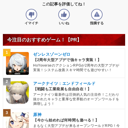
この記事を評価してね！
イマイチ
いいね
指摘する
今注目のおすすめゲーム！【PR】
1
ゼンレスゾーンゼロ
【2周年大型アプデで強キャラ実装！】
HoYoverseのアクションRPGが2周年の大型アプデが
実装！システム改善スキマ時間でも遊びやすい！
2
アークナイツ：エンドフィールド
【戦闘も工業発展も自由自在！】
アークナイツ最新作は圧倒的人気の注目作！こだわり
抜かれたキャラと重厚な世界観のオープンワールドを
満喫しよう！
3
原神
【今から始めれば何時間も遊べる！】
まもなく大型アプデが来るオープンワールドRPG！今