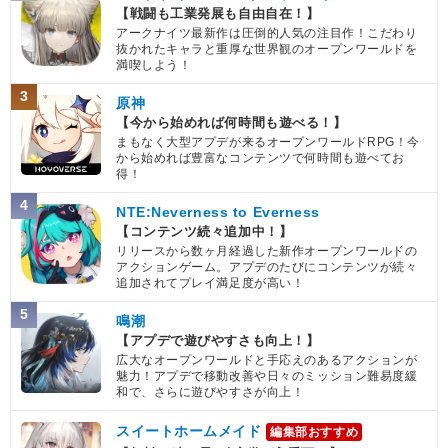
【戦闘も工業発展も自由自在！】
アークナイツ最新作は圧倒的人気の注目作！こだわり
抜かれたキャラと重厚な世界観のオープンワールドを
満喫しよう！
3
原神
【今から始めれば何時間も遊べる！】
まもなく大型アプデが来るオープンワールドRPG！今
から始めれば豊富なコンテンツで何時間も遊べてお
得！
4
NTE:Neverness to Everness
【コンテンツ続々追加中！】
リリースから数ヶ月経過した新作オープンワールドの
アクションゲーム。アプデのたびにコンテンツが続々
追加されてプレイ満足度が高い！
5
鳴潮
【アプデで遊びやすさも向上！】
広大なオープンワールドと手応えのあるアクションが
魅力！アプデで移動改善や日々のミッション難易度緩
和で、さらに遊びやすさが向上！
スイートホームメイド
編集部おすすめ