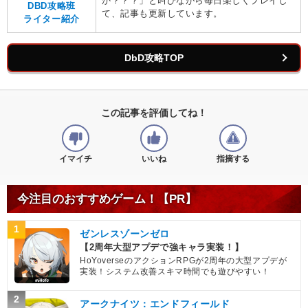
か？？？」と叫びながら毎日楽しくプレイし
DBD攻略班
て、記事も更新しています。
ライター紹介
DbD攻略TOP
この記事を評価してね！
イマイチ
いいね
指摘する
今注目のおすすめゲーム！【PR】
1
ゼンレスゾーンゼロ
【2周年大型アプデで強キャラ実装！】
HoYoverseのアクションRPGが2周年の大型アプデが
実装！システム改善スキマ時間でも遊びやすい！
2
アークナイツ：エンドフィールド