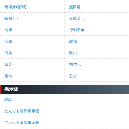
無感覚(忘却)
無防備
探知不可
目眩まし
迅速
行動不能
活発
裂傷
汚染
呪い
感染
弱体化
露出
忍び
掲示板
雑談
なんでも質問掲示板
フレンド募集掲示板