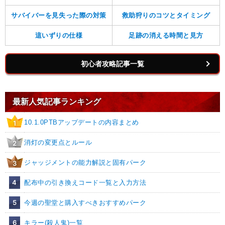
サバイバーを見失った際の対策
救助狩りのコツとタイミング
這いずりの仕様
足跡の消える時間と見方
初心者攻略記事一覧
最新人気記事ランキング
10.1.0PTBアップデートの内容まとめ
1
消灯の変更点とルール
2
ジャッジメントの能力解説と固有パーク
3
4
配布中の引き換えコード一覧と入力方法
5
今週の聖堂と購入すべきおすすめパーク
6
キラー(殺人鬼)一覧