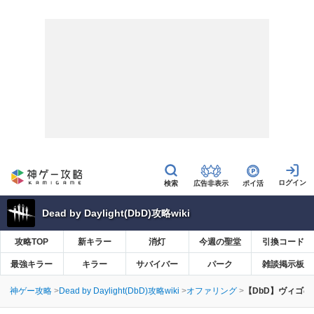
広告非表示
ポイ活
Dead by Daylight(DbD)攻略wiki
攻略TOP
新キラー
消灯
今週の聖堂
引換コード
最強キラー
キラー
サバイバー
パーク
雑談掲示板
神ゲー攻略
Dead by Daylight(DbD)攻略wiki
オファリング
【DbD】ヴィゴ