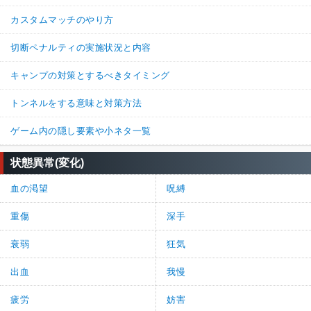
カスタムマッチのやり方
切断ペナルティの実施状況と内容
キャンプの対策とするべきタイミング
トンネルをする意味と対策方法
ゲーム内の隠し要素や小ネタ一覧
状態異常(変化)
血の渇望
呪縛
重傷
深手
衰弱
狂気
出血
我慢
疲労
妨害