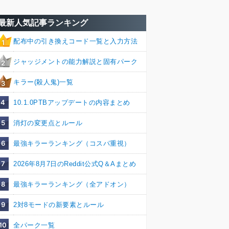
最新人気記事ランキング
配布中の引き換えコード一覧と入力方法
1
ジャッジメントの能力解説と固有パーク
2
キラー(殺人鬼)一覧
3
4
10.1.0PTBアップデートの内容まとめ
5
消灯の変更点とルール
6
最強キラーランキング（コスパ重視）
7
2026年8月7日のReddit公式Q＆Aまとめ
8
最強キラーランキング（全アドオン）
9
2対8モードの新要素とルール
10
全パーク一覧