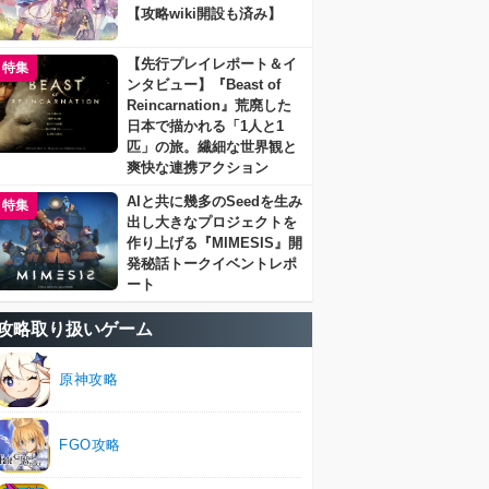
【攻略wiki開設も済み】
【先行プレイレポート＆イ
特集
ンタビュー】『Beast of
Reincarnation』荒廃した
日本で描かれる「1人と1
匹」の旅。繊細な世界観と
爽快な連携アクション
AIと共に幾多のSeedを生み
特集
出し大きなプロジェクトを
作り上げる『MIMESIS』開
発秘話トークイベントレポ
ート
攻略取り扱いゲーム
原神攻略
FGO攻略