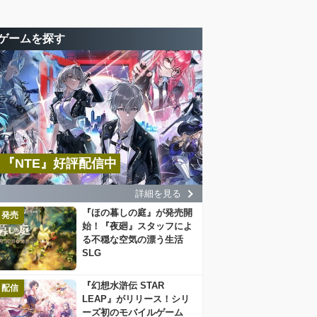
ゲームを探す
『NTE』好評配信中
詳細を見る
『ほの暮しの庭』が発売開
発売
始！『夜廻』スタッフによ
る不穏な空気の漂う生活
SLG
『幻想水滸伝 STAR
配信
LEAP』がリリース！シリ
ーズ初のモバイルゲーム