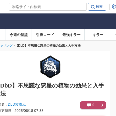
今週の聖堂
引換コード
最強キラー
キラー
ァリング
【DbD】不思議な惑星の植物の効果と入手方法
DbD】
不思議な惑星の植物の効果と入手
方法
DbD攻略班
集者
0
2025/06/18 07:38
終更新日