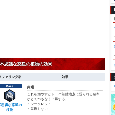
不思議な惑星の植物の効果
オファリング名
効果
Rare
共通
これを燃やすとトーバ着陸地点に送られる確率
がとてつもなく上昇する。
・シークレット
不思議な惑星の
・重複しない
植物