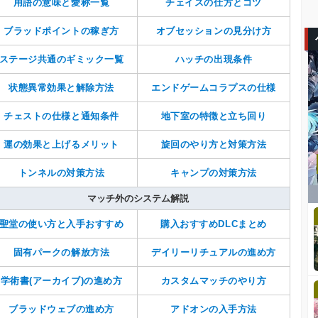
用語の意味と愛称一覧
チェイスの仕方とコツ
ブラッドポイントの稼ぎ方
オブセッションの見分け方
ステージ共通のギミック一覧
ハッチの出現条件
状態異常効果と解除方法
エンドゲームコラプスの仕様
チェストの仕様と通知条件
地下室の特徴と立ち回り
運の効果と上げるメリット
旋回のやり方と対策方法
トンネルの対策方法
キャンプの対策方法
マッチ外のシステム解説
聖堂の使い方と入手おすすめ
購入おすすめDLCまとめ
固有パークの解放方法
デイリーリチュアルの進め方
学術書(アーカイブ)の進め方
カスタムマッチのやり方
ブラッドウェブの進め方
アドオンの入手方法