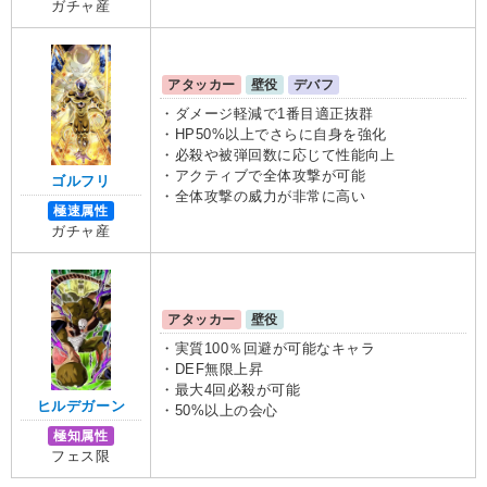
ガチャ産
アタッカー
壁役
デバフ
・ダメージ軽減で1番目適正抜群
・HP50%以上でさらに自身を強化
・必殺や被弾回数に応じて性能向上
・アクティブで全体攻撃が可能
ゴルフリ
・全体攻撃の威力が非常に高い
極速属性
ガチャ産
アタッカー
壁役
・実質100％回避が可能なキャラ
・DEF無限上昇
・最大4回必殺が可能
ヒルデガーン
・50%以上の会心
極知属性
フェス限