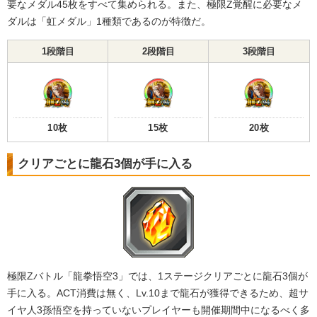
要なメダル45枚をすべて集められる。また、極限Z覚醒に必要なメ
ダルは「虹メダル」1種類であるのが特徴だ。
1段階目
2段階目
3段階目
10枚
15枚
20枚
クリアごとに龍石3個が手に入る
極限Zバトル「龍拳悟空3」では、1ステージクリアごとに龍石3個が
手に入る。ACT消費は無く、Lv.10まで龍石が獲得できるため、超サ
イヤ人3孫悟空を持っていないプレイヤーも開催期間中になるべく多