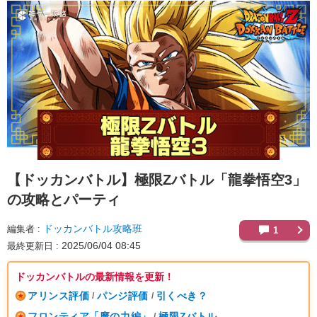
【ドッカンバトル】
極限Zバトル「龍拳悟空3」
の攻略とパーティ
ドッカンバトル攻略班
編集者
1
2025/06/04 08:45
最終更新日
ドッカンバトルの最新情報を更新！
アリンス評価
パンジ評価
引くべき？
/
/
フロンティア「魔の力編」
極限Zバトル
/