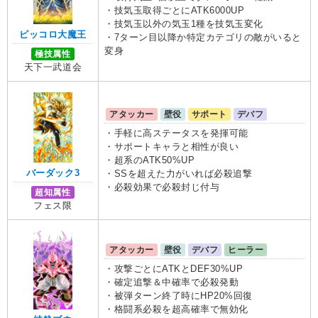
・技気玉取得ごとにATK6000UP
・技気玉以外の気玉1種を技気玉変化
ピッコロ大魔王
・7ターン目以降か特定カテゴリの敵がいると
変身
極技属性
天下一武道会
アタッカー
壁役
サポート
デバフ
・手軽に高ステータスを発揮可能
・サポートキャラと相性が良い
・超系のATK50%UP
バーダック3
・SSを超えた力がいれば必殺追撃
・必殺効果で必殺封じ付与
超知属性
フェス限
アタッカー
壁役
デバフ
ヒーラー
・攻撃ごとにATKとDEF30%UP
・確定追撃＆中確率で必殺発動
・被弾ターン終了時にHP20%回復
・格闘系必殺を超高確率で無効化