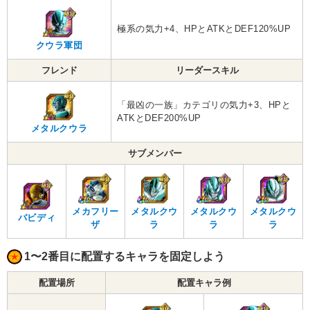
極系の気力+4、HPとATKとDEF120%UP
クウラ軍団
フレンド
リーダースキル
「最凶の一族」カテゴリの気力+3、HPと
ATKとDEF200%UP
メタルクウラ
サブメンバー
メカフリー
メタルクウ
メタルクウ
メタルクウ
バビディ
ザ
ラ
ラ
ラ
1〜2番目に配置するキャラを固定しよう
配置場所
配置キャラ例