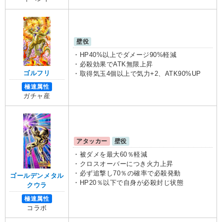
壁役
・HP40%以上でダメージ90%軽減
・必殺効果でATK無限上昇
ゴルフリ
・取得気玉4個以上で気力+2、ATK90%UP
極速属性
ガチャ産
アタッカー
壁役
・被ダメを最大60％軽減
・クロスオーバーにつき火力上昇
・必ず追撃し70％の確率で必殺発動
ゴールデンメタル
・HP20％以下で自身が必殺封じ状態
クウラ
極速属性
コラボ