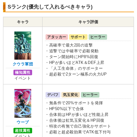
Sランク(優先して入れるべきキャラ)
キャラ
キャラ評価
アタッカー
サポート
ヒーラー
・高確率で最大2回の追撃
・追撃では中確率で必殺発動
・ターン開始時にHP8%回復
・HPが多いほどATK＆DEF上昇
クウラ軍団
・「人工生命体」のサポーター
極知属性
・超必殺で2ターン極系の火力UP
イベント
デバフ
気玉変化
ヒーラー
・無条件で20%サポートを発揮
・HP50%以下で合体
・合体前はHPが多いほど性能上昇
・合体後は虹気玉変化＆HP回復
ウーブ
・特攻の有無で自己強化かサポート
超技属性
・必殺と超必殺効果でATK低下付与
イベント