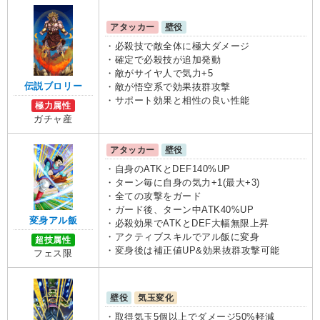
アタッカー
壁役
・必殺技で敵全体に極大ダメージ
・確定で必殺技が追加発動
・敵がサイヤ人で気力+5
伝説ブロリー
・敵が悟空系で効果抜群攻撃
・サポート効果と相性の良い性能
極力属性
ガチャ産
アタッカー
壁役
・自身のATKとDEF140%UP
・ターン毎に自身の気力+1(最大+3)
・全ての攻撃をガード
・ガード後、ターン中ATK40%UP
変身アル飯
・必殺効果でATKとDEF大幅無限上昇
・アクティブスキルでアル飯に変身
超技属性
・変身後は補正値UP&効果抜群攻撃可能
フェス限
壁役
気玉変化
・取得気玉5個以上でダメージ50%軽減