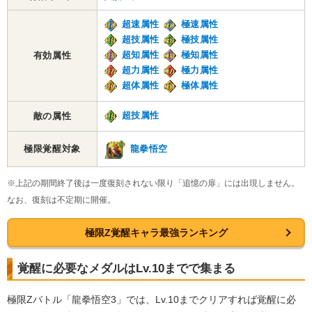
超速属性
極速属性
超技属性
極技属性
超知属性
極知属性
有効属性
超力属性
極力属性
超体属性
極体属性
超技属性
敵の属性
龍拳悟空
極限覚醒対象
※上記の期間終了後は一度復刻されない限り「追憶の扉」には出現しません。
なお、復刻は不定期に開催。
極限Z覚醒キャラ最強ランキング
覚醒に必要なメダルはLv.10までで集まる
極限Zバトル「龍拳悟空3」では、Lv.10までクリアすれば覚醒に必