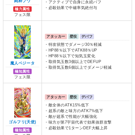
純粋ブウ
・アクティブで自身に永続バフ
・必殺効果で中確率気絶付与
極力属性
フェス限
アタッカー
壁役
デバフ
・特攻状態でダメージ30％軽減
・HP88％以下でATK88％UP
・HP88％以下で知気玉変化
・取得気玉数3個以上でDEFUP
魔人ベジータ
・取得気玉数6個以上でダメージ軽減
極知属性
フェス限
アタッカー
壁役
デバフ
・敵全体のATK15%低下
・超系の敵と味方のATK7%低下
・敵が超系で性能が大幅強化
ゴルフリ(天使)
・味方が第7宇宙代表で効果抜群攻撃
・必殺効果で1ターンDEF大幅上昇
極知属性