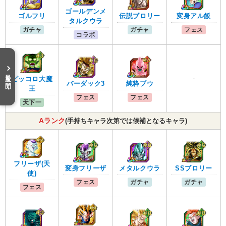
ゴールデンメ
ゴルフリ
伝説ブロリー
変身アル飯
タルクウラ
ガチャ
ガチャ
フェス
コラボ
目次を開く
-
ピッコロ大魔
バーダック3
純粋ブウ
王
フェス
フェス
天下一
Aランク
(手持ちキャラ次第では候補となるキャラ)
フリーザ(天
変身フリーザ
メタルクウラ
SSブロリー
使)
フェス
ガチャ
ガチャ
フェス