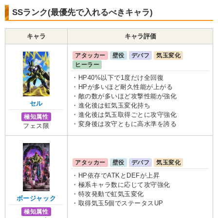
SSランク(最優先で入れるべきキャラ)
キャラ
キャラ評価
アタッカー
壁役
デバフ
気玉変化
ヒーラー
・HP40%以下で1度だけ全回復
・HPが多いほど耐久性能が上がる
・敵の数が多いほど攻撃性能が強化
セル
・進化後は虹気玉変化持ち
・進化後は気玉取得ごとに攻守強化
極知属性
・変身後は攻守ともに高水準を誇る
フェス限
アタッカー
壁役
デバフ
気玉変化
・HP依存でATKとDEFが上昇
・極系キャラ数に応じて攻守強化
・特攻発動で虹気玉変化
ボージャック
・取得気玉5個でステータスUP
極知属性