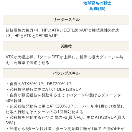
地球育ちの戦士
高速戦闘
リーダースキル
超技属性の気力+4、HPとATKとDEF120％UP＆極技属性の気力
+3、HPとATKとDEF90％UP
必殺技
ATKが大幅上昇、1ターンDEFが上昇し、相手に極大ダメージを与
え、高確率で気絶させる
パッシブスキル
・自身のATK59%UP、DEF200%UP
・必殺技発動時に更にATKとDEF120%UP
・自身が超必殺技を発動するまでそのターン中受けるダメージを
50%軽減
・超必殺技発動時に更にATK200%UPし、 バトル中1度だけ攻撃し
た敵の行動をそのターンのみ1回無効化する
・必殺技を発動するたびに 気力+2(最大+6)、更にATK20%UP(最大
59%)
・登場から6ターン目以降、ターン開始時に敵が1体で 自身のHPが