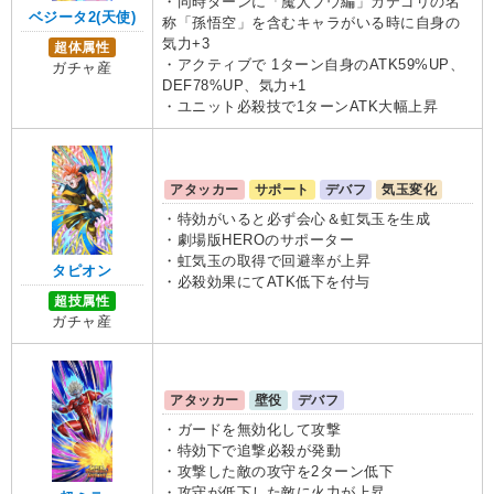
・同時ターンに「魔人ブウ編」カテゴリの名
ベジータ2(天使)
称「孫悟空」を含むキャラがいる時に自身の
気力+3
超体属性
・アクティブで 1ターン自身のATK59%UP、
ガチャ産
DEF78%UP、気力+1
・ユニット必殺技で1ターンATK大幅上昇
アタッカー
サポート
デバフ
気玉変化
・特効がいると必ず会心＆虹気玉を生成
・劇場版HEROのサポーター
・虹気玉の取得で回避率が上昇
タピオン
・必殺効果にてATK低下を付与
超技属性
ガチャ産
アタッカー
壁役
デバフ
・ガードを無効化して攻撃
・特効下で追撃必殺が発動
・攻撃した敵の攻守を2ターン低下
・攻守が低下した敵に火力が上昇