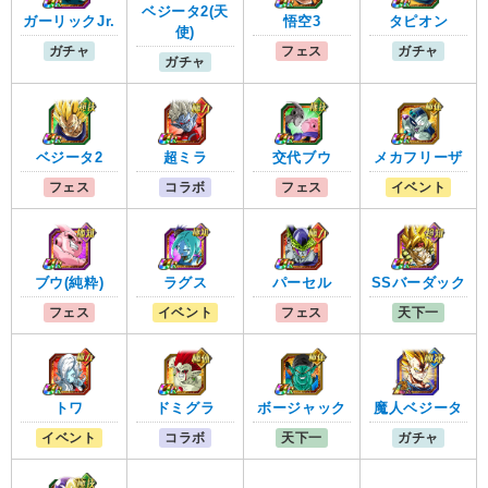
ベジータ2(天
ガーリックJr.
悟空3
タピオン
使)
ガチャ
フェス
ガチャ
ガチャ
ベジータ2
超ミラ
交代ブウ
メカフリーザ
フェス
コラボ
フェス
イベント
ブウ(純粋)
ラグス
パーセル
SSバーダック
フェス
イベント
フェス
天下一
魔人ベジータ
トワ
ドミグラ
ボージャック
ガチャ
イベント
コラボ
天下一