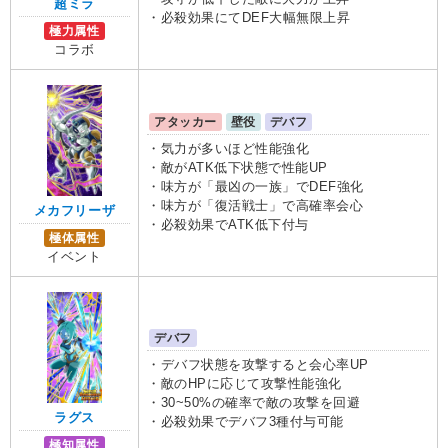
超ミラ
・必殺効果にてDEF大幅無限上昇
極力属性
コラボ
アタッカー
壁役
デバフ
・気力が多いほど性能強化
・敵がATK低下状態で性能UP
・味方が「最凶の一族」でDEF強化
・味方が「復活戦士」で高確率会心
メカフリーザ
・必殺効果でATK低下付与
極体属性
イベント
デバフ
・デバフ状態を攻撃すると会心率UP
・敵のHPに応じて攻撃性能強化
・30~50%の確率で敵の攻撃を回避
ラグス
・必殺効果でデバフ3種付与可能
極知属性