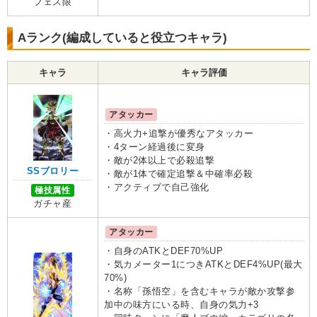
フェス限
Aランク(編成していると役立つキャラ)
キャラ
キャラ評価
アタッカー
・高火力+追撃が優秀なアタッカー
・4ターン経過後に変身
・敵が2体以上で必殺追撃
SSブロリー
・敵が1体で確定追撃＆中確率必殺
・アクティブで自己強化
極技属性
ガチャ産
アタッカー
・自身のATKとDEF70%UP
・気カメーター1につきATKとDEF4%UP(最大
70%)
・名称「孫悟空」を含むキャラが敵か攻撃参
加中の味方にいる時、自身の気力+3