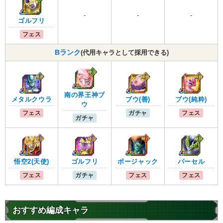
-
-
-
ゴルフリ
フェス
Bランク
(代用キャラとして採用できる)
南の界王神ブ
ブウ(善)
ブウ(純粋)
メタルクウラ
ウ
ガチャ
フェス
フェス
ガチャ
ゴルフリ
悟空2(天使)
パーセル
ボージャック
ガチャ
フェス
フェス
フェス
おすすめ編成キャラ