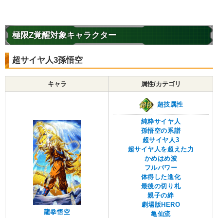
極限Z覚醒対象キャラクター
超サイヤ人3孫悟空
キャラ
属性/カテゴリ
超技属性
純粋サイヤ人
孫悟空の系譜
超サイヤ人3
超サイヤ人を超えた力
かめはめ波
フルパワー
体得した進化
最後の切り札
親子の絆
劇場版HERO
龍拳悟空
亀仙流