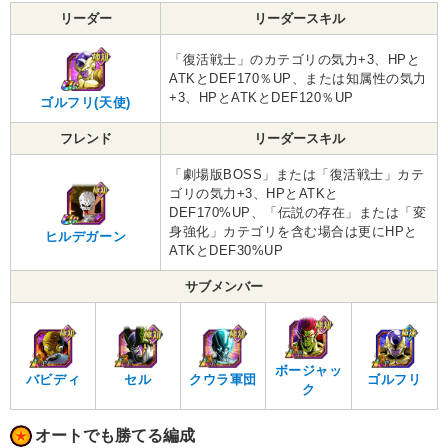
リーダー
リーダースキル
「復活戦士」のカテゴリの気力+3、HPと
ATKとDEF170％UP、または知属性の気力
+3、HPとATKとDEF120％UP
ゴルフリ(天使)
フレンド
リーダースキル
「劇場版BOSS」または「復活戦士」カテ
ゴリの気力+3、HPとATKと
DEF170%UP、「伝説の存在」または「変
身強化」カテゴリを含む場合は更にHPと
ヒルデガーン
ATKとDEF30%UP
サブメンバー
ボージャッ
バビディ
セル
クウラ軍団
ゴルフリ
ク
オートでも勝てる編成