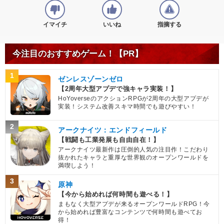
イマイチ
いいね
指摘する
今注目のおすすめゲーム！【PR】
1
ゼンレスゾーンゼロ
【2周年大型アプデで強キャラ実装！】
HoYoverseのアクションRPGが2周年の大型アプデが
実装！システム改善スキマ時間でも遊びやすい！
2
アークナイツ：エンドフィールド
【戦闘も工業発展も自由自在！】
アークナイツ最新作は圧倒的人気の注目作！こだわり
抜かれたキャラと重厚な世界観のオープンワールドを
満喫しよう！
3
原神
【今から始めれば何時間も遊べる！】
まもなく大型アプデが来るオープンワールドRPG！今
から始めれば豊富なコンテンツで何時間も遊べてお
得！