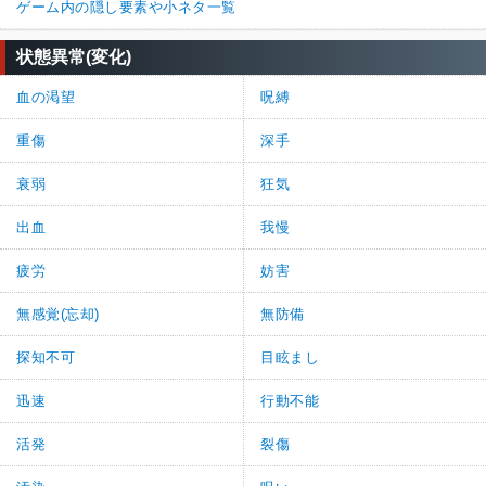
ゲーム内の隠し要素や小ネタ一覧
状態異常(変化)
血の渇望
呪縛
重傷
深手
衰弱
狂気
出血
我慢
疲労
妨害
無感覚(忘却)
無防備
探知不可
目眩まし
迅速
行動不能
活発
裂傷