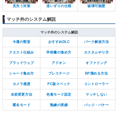
見失う対策
這いずりの仕様
破壊可能壁
マッチ外のシステム解説
マッチ外のシステム解説
今週の聖堂
おすすめDLC
パーク解放方法
クエスト仕組み
学術書の進め方
カスタムやり方
ブラッドウェブ
アドオン
オファリング
シャード集め方
プレステージ
BP溜める方法
カメラ感度
PC版スペック
コントローラー
名前変更方法
色覚モード設定
マッチしない
匿名モード
熟練の実績
バッジ・バナー