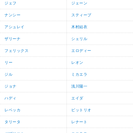
ジェフ
ジェーン
ナンシー
スティーブ
アシュレイ
木村結衣
ザリーナ
シェリル
フェリックス
エロディー
リー
レオン
ジル
ミカエラ
ジョナ
浅川陽一
ハディ
エイダ
レベッカ
ビットリオ
タリータ
レナート