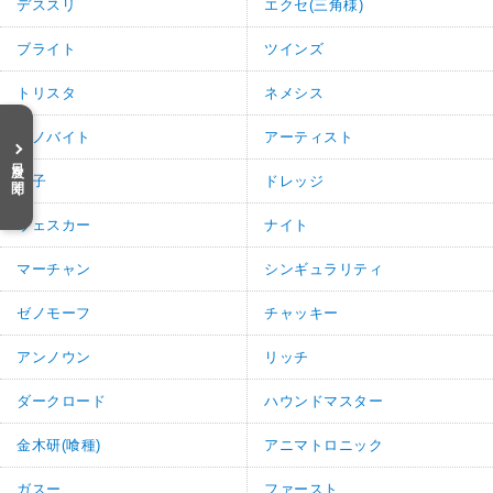
デススリ
エクセ(三角様)
ブライト
ツインズ
トリスタ
ネメシス
セノバイト
アーティスト
目次を開く
貞子
ドレッジ
ウェスカー
ナイト
マーチャン
シンギュラリティ
ゼノモーフ
チャッキー
アンノウン
リッチ
ダークロード
ハウンドマスター
金木研(喰種)
アニマトロニック
ガスー
ファースト