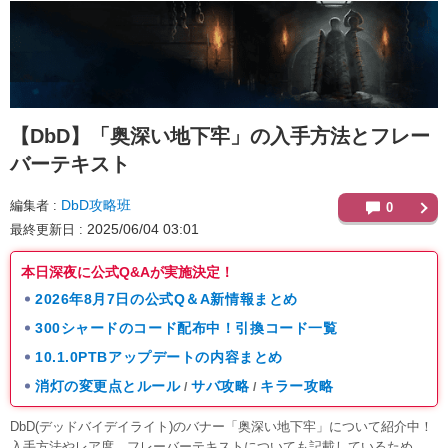
【DbD】
「奥深い地下牢」の入手方法とフレー
バーテキスト
DbD攻略班
編集者
0
2025/06/04 03:01
最終更新日
本日深夜に公式Q&Aが実施決定！
2026年8月7日の公式Q＆A新情報まとめ
300シャードのコード配布中！引換コード一覧
10.1.0PTBアップデートの内容まとめ
消灯の変更点とルール
サバ攻略
キラー攻略
/
/
DbD(デッドバイデイライト)のバナー「奥深い地下牢」について紹介中！
入手方法やレア度、フレーバーテキストについても記載しているため、