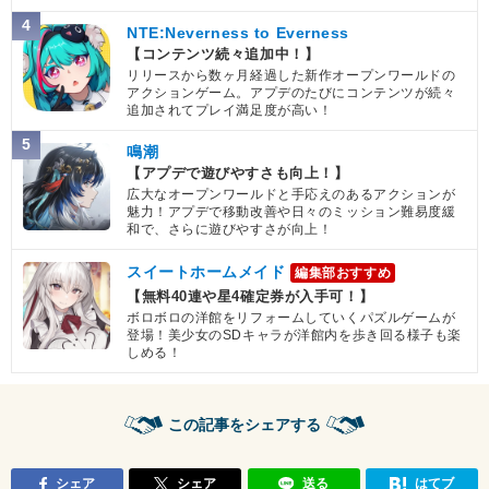
4
NTE:Neverness to Everness
【コンテンツ続々追加中！】
リリースから数ヶ月経過した新作オープンワールドの
アクションゲーム。アプデのたびにコンテンツが続々
追加されてプレイ満足度が高い！
5
鳴潮
【アプデで遊びやすさも向上！】
広大なオープンワールドと手応えのあるアクションが
魅力！アプデで移動改善や日々のミッション難易度緩
和で、さらに遊びやすさが向上！
スイートホームメイド
編集部おすすめ
【無料40連や星4確定券が入手可！】
ボロボロの洋館をリフォームしていくパズルゲームが
登場！美少女のSDキャラが洋館内を歩き回る様子も楽
しめる！
この記事をシェアする
シェア
シェア
送る
はてブ