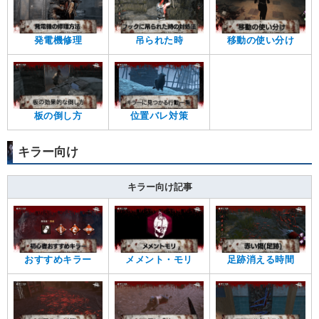
発電機修理
吊られた時
移動の使い分け
板の倒し方
位置バレ対策
キラー向け
キラー向け記事
おすすめキラー
メメント・モリ
足跡消える時間