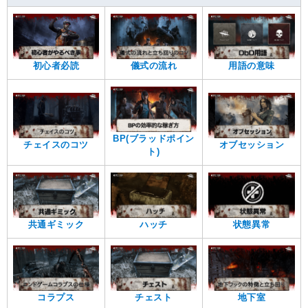
初心者必読
儀式の流れ
用語の意味
BP(ブラッドポイン
チェイスのコツ
オブセッション
ト)
共通ギミック
ハッチ
状態異常
コラプス
チェスト
地下室