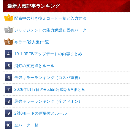
最新人気記事ランキング
配布中の引き換えコード一覧と入力方法
1
ジャッジメントの能力解説と固有パーク
2
キラー(殺人鬼)一覧
3
4
10.1.0PTBアップデートの内容まとめ
5
消灯の変更点とルール
6
最強キラーランキング（コスパ重視）
7
2026年8月7日のReddit公式Q＆Aまとめ
8
最強キラーランキング（全アドオン）
9
2対8モードの新要素とルール
10
全パーク一覧