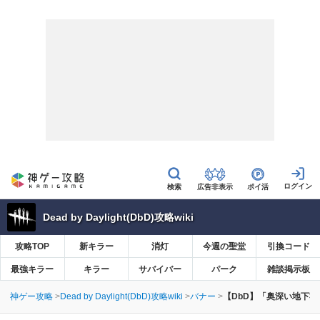
広告非表示
ポイ活
Dead by Daylight(DbD)攻略wiki
攻略TOP
新キラー
消灯
今週の聖堂
引換コード
最強キラー
キラー
サバイバー
パーク
雑談掲示板
神ゲー攻略
Dead by Daylight(DbD)攻略wiki
バナー
【DbD】「奥深い地下