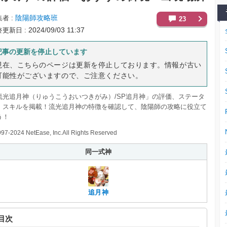
陰陽師攻略班
集者
23
2024/09/03 11:37
終更新日
記事の更新を停止しています
現在、こちらのページは更新を停止しております。情報が古い
可能性がございますので、ご注意ください。
流光追月神（りゅうこうおいつきがみ）/SP追月神」の評価、ステータ
、スキルを掲載！流光追月神の特徴を確認して、陰陽師の攻略に役立て
う！
97-2024 NetEase, Inc.All Rights Reserved
同一式神
追月神
目次