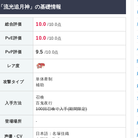
「流光追月神」の基礎情報
10.0
総合評価
/10.0点
10.0
PvE評価
/10.0点
9.5
PvP評価
/10.0点
レア度
単体牽制
攻撃タイプ
補助
召喚
入手方法
百鬼夜行
100回召喚で入手(期間限定)
登場場所
-
日本語：名塚佳織
声優・CV