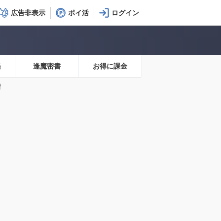
広告非表示
ポイ活
怪
逢魔密書
お得に課金
所