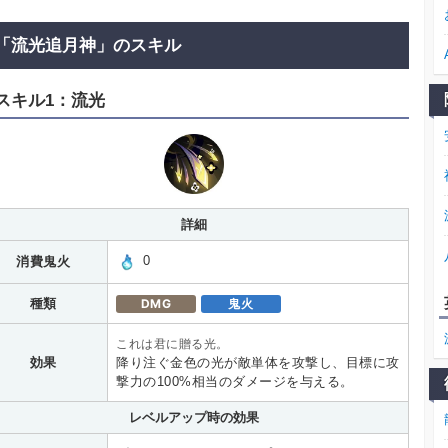
「流光追月神」のスキル
スキル1：流光
詳細
0
消費鬼火
種類
DMG
鬼火
これは君に贈る光。
効果
降り注ぐ金色の光が敵単体を攻撃し、目標に攻
撃力の100%相当のダメージを与える。
レベルアップ時の効果