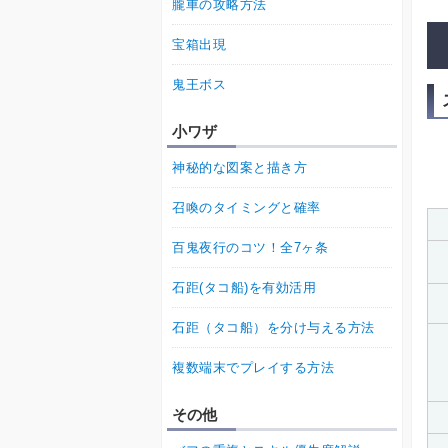
朧車の攻略方法
宝箱出現
鬼王ボス
小ワザ
神秘的な図案と描き方
召喚のタイミングと確率
百鬼夜行のコツ！全7ヶ条
石距(タコ船)を有効活用
石距（タコ船）を分け与える方法
複数端末でプレイする方法
その他