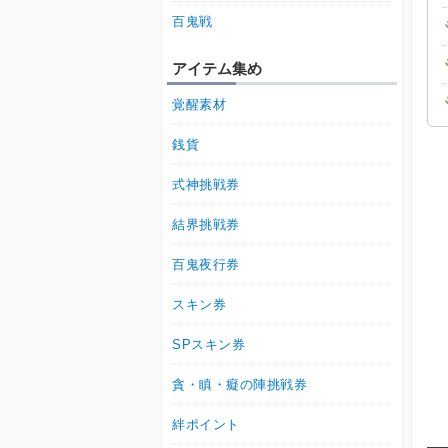
百鬼戦
アイテム集め
覚醒素材
銭貨
式神挑戦券
結界挑戦券
百鬼夜行券
スキン券
SPスキン券
貪・瞋・癡の陣挑戦券
絆ポイント