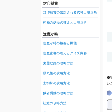
封印懸賞
封印懸賞の出題される式神出現場所
神秘の妖怪の答えと出現場所
逢魔が時
逢魔が時の概要と機能
逢魔密書の答えとクイズ内容
鬼霊歌姫の攻略方法
蜃気楼の攻略方法
※
土蜘蛛の攻略方法
い
餓者髑髏の攻略方法
社鯰の攻略方法