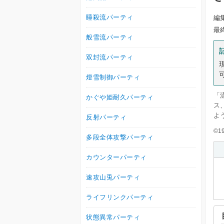
睡殺流パーティ
編
最
般雪流パーティ
双封流パーティ
燈雪制御パーティ
「
かぐや姫耐久パーティ
ス
よ
反射パーティ
©19
多段全体攻撃パーティ
カウンターパーティ
速攻山兎パーティ
ライフリンクパーティ
状態異常パーティ