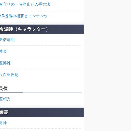
お守りの一時停止と入手方法
AR機能の概要とコンテンツ
陰陽師（キャラクター）
安倍晴明
神楽
源博雅
八百比丘尼
英傑
源頼光
御霊
龍神