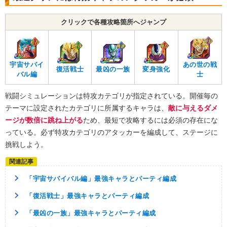
クリックで各種攻略箇所へジャンプ
宇宙サバイ
あの世の戦
復活戦士
最凶の一族
変身強化
バル編
士
戦闘シミュレーションは特攻カテゴリが指定されている。開催毎の
テーマに設定されたカテゴリに所属するキャラは、
敵に与えるダメ
ージが数倍に跳ね上がる
ため、最短で攻略するには必須の存在にな
っている。必ず特攻カテゴリのアタッカーを編成して、ステージに
挑戦しよう。
「宇宙サバイバル編」最強キャラとパーティ編成
「復活戦士」最強キャラとパーティ編成
「最凶の一族」最強キャラとパーティ編成