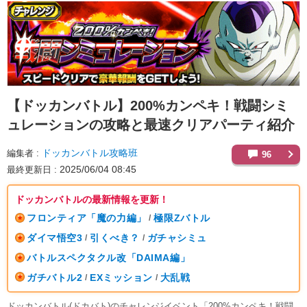
【ドッカンバトル】
200%カンペキ！戦闘シミ
ュレーションの攻略と最速クリアパーティ紹介
ドッカンバトル攻略班
編集者
96
2025/06/04 08:45
最終更新日
ドッカンバトルの最新情報を更新！
フロンティア「魔の力編」
極限Zバトル
/
ダイマ悟空3
引くべき？
ガチャシミュ
/
/
バトルスペクタクル改「DAIMA編」
ガチバトル2
EXミッション
大乱戦
/
/
ドッカンバトル(ドカバト)のチャレンジイベント「200%カンペキ！戦闘