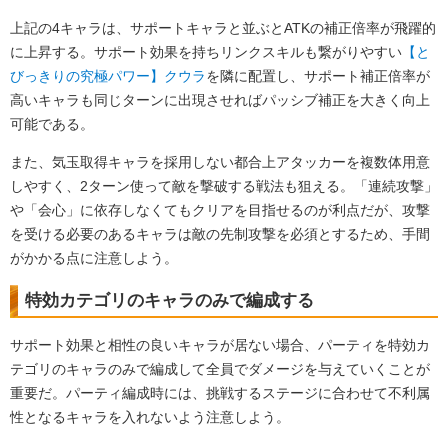
上記の4キャラは、サポートキャラと並ぶとATKの補正倍率が飛躍的
に上昇する。サポート効果を持ちリンクスキルも繋がりやすい
【と
びっきりの究極パワー】クウラ
を隣に配置し、サポート補正倍率が
高いキャラも同じターンに出現させればパッシブ補正を大きく向上
可能である。
また、気玉取得キャラを採用しない都合上アタッカーを複数体用意
しやすく、2ターン使って敵を撃破する戦法も狙える。「連続攻撃」
や「会心」に依存しなくてもクリアを目指せるのが利点だが、攻撃
を受ける必要のあるキャラは敵の先制攻撃を必須とするため、手間
がかかる点に注意しよう。
特効カテゴリのキャラのみで編成する
サポート効果と相性の良いキャラが居ない場合、パーティを特効カ
テゴリのキャラのみで編成して全員でダメージを与えていくことが
重要だ。パーティ編成時には、挑戦するステージに合わせて不利属
性となるキャラを入れないよう注意しよう。