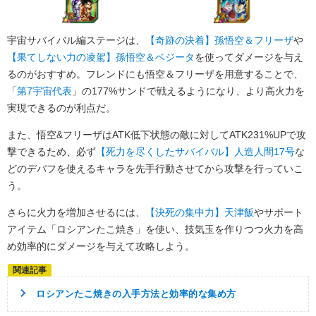
宇宙サバイバル編ステージは、
【奇跡の決着】孫悟空＆フリーザ
や
【果てしない力の凌駕】孫悟空＆ベジータ
を使ってダメージを与え
るのがおすすめ。フレンドにも悟空＆フリーザを用意することで、
「
第7宇宙代表
」の177%サンドで戦えるようになり、より高火力を
実現できるのが利点だ。
また、悟空&フリーザはATK低下状態の敵に対してATK231%UPで攻
撃できるため、必ず
【死力を尽くしたサバイバル】人造人間17号
な
どのデバフを使えるキャラを先手行動させてから攻撃を行っていこ
う。
さらに火力を増加させるには、
【決死の集中力】天津飯
やサポート
アイテム「ロシアンたこ焼き」を使い、技気玉を作りつつ火力を高
め効率的にダメージを与えて攻略しよう。
ロシアンたこ焼きの入手方法と効率的な集め方