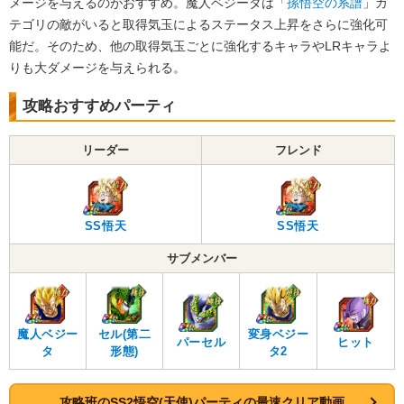
メージを与えるのがおすすめ。魔人ベジータは「
孫悟空の系譜
」カ
テゴリの敵がいると取得気玉によるステータス上昇をさらに強化可
能だ。そのため、他の取得気玉ごとに強化するキャラやLRキャラよ
りも大ダメージを与えられる。
攻略おすすめパーティ
リーダー
フレンド
SS悟天
SS悟天
サブメンバー
魔人ベジー
セル(第二
変身ベジー
パーセル
ヒット
タ
形態)
タ2
攻略班のSS2悟空(天使)パーティの最速クリア動画