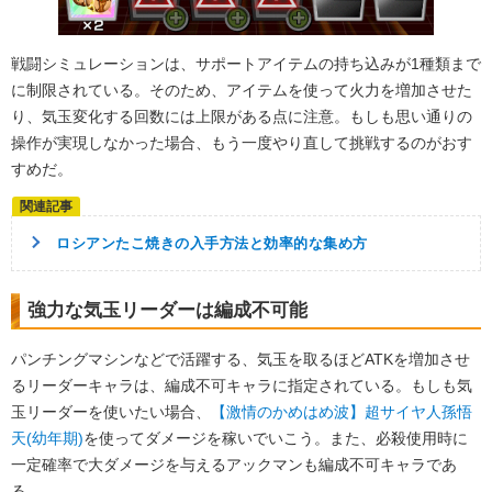
戦闘シミュレーションは、サポートアイテムの持ち込みが1種類まで
に制限されている。そのため、アイテムを使って火力を増加させた
り、気玉変化する回数には上限がある点に注意。もしも思い通りの
操作が実現しなかった場合、もう一度やり直して挑戦するのがおす
すめだ。
ロシアンたこ焼きの入手方法と効率的な集め方
強力な気玉リーダーは編成不可能
パンチングマシンなどで活躍する、気玉を取るほどATKを増加させ
るリーダーキャラは、編成不可キャラに指定されている。もしも気
玉リーダーを使いたい場合、
【激情のかめはめ波】超サイヤ人孫悟
天(幼年期)
を使ってダメージを稼いでいこう。また、必殺使用時に
一定確率で大ダメージを与えるアックマンも編成不可キャラであ
る。