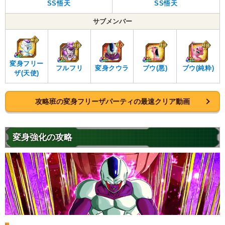
SS悟天
SS悟天
サブメンバー
変身フリー
フルフリ
ブウ(純粋)
変身クウラ
ブウ(悪)
ザ(天使)
攻略班の変身フリーザパーティの最速クリア動画
変身強化の攻略