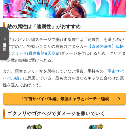
敵の属性は「速属性」がおすすめ
宇宙サバイバル編ステージで挑戦する属性は「速属性」を選ぶのが
目次を開く
おすすめだ。特効カテゴリの最有力アタッカー
【奇跡の決着】孫悟
空＆フリーザ(最終形態)(天使)
のダメージを伸ばせるため、クリアタ
ーン数の短縮に繋げられる。
また、悟空＆フリーザを所持していない場合、手持ちの「
宇宙サバ
イバル編
」に所属している、最も火力を出せるキャラに合わせた属
性を選んであげよう。
「宇宙サバイバル編」最強キャラとパーティ編成
ゴクフリやゴクベジでダメージを稼いでいく