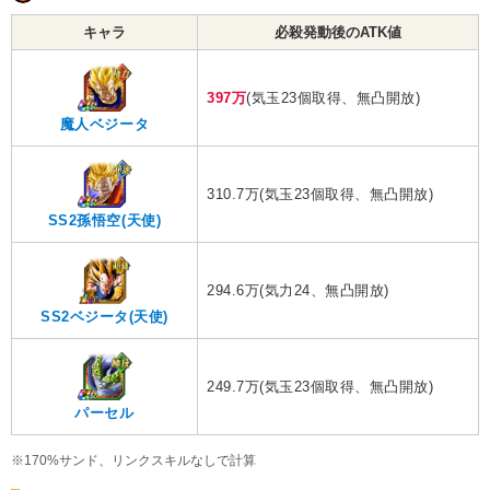
キャラ
必殺発動後のATK値
397万
(気玉23個取得、無凸開放)
魔人ベジータ
310.7万(気玉23個取得、無凸開放)
SS2孫悟空(天使)
294.6万(気力24、無凸開放)
SS2ベジータ(天使)
249.7万(気玉23個取得、無凸開放)
パーセル
※170%サンド、リンクスキルなしで計算