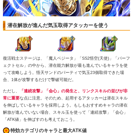
潜在解放が進んだ気玉取得アタッカーを使う
復活戦士ステージは、「魔人ベジータ」「SS2悟空(天使)」「パーフ
ェクトセル」の中から、潜在能力解放が最も進んでいるキャラを使
って攻略しよう。悟天サンドのパーティで気玉23個取得できた場
合、1体が攻撃するだけで撃破可能だ。
ただし、
「連続攻撃」「会心」の発生と、リンクスキルの並びが非
常に重要
な点に注意。そのため、起用するアタッカーは潜在スキル
を伸ばしているキャラを採用しよう。もしもおすすめキャラの潜在
解放が進んでいない場合、スキル玉を使って「連続攻撃」「会心」
「ATK値」を伸ばすのも考えておこう。
特効カテゴリのキャラと最大ATK値