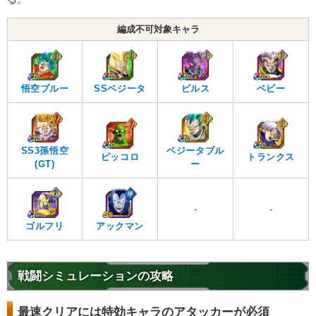
編成不可対象キャラ
悟空ブルー
SSベジータ
ビルス
ベビー
SS3孫悟空
ベジータブル
ピッコロ
トランクス
(GT)
ー
-
-
ゴルフリ
アックマン
戦闘シミュレーションの攻略
最速クリアには特効キャラのアタッカーが必須