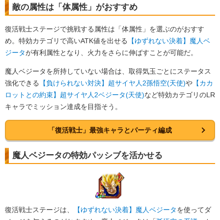
敵の属性は「体属性」がおすすめ
復活戦士ステージで挑戦する属性は「体属性」を選ぶのがおすす
め。特効カテゴリで高いATK値を出せる
【ゆずれない決着】魔人ベ
ジータ
が有利属性となり、火力をさらに伸ばすことが可能だ。
魔人ベジータを所持していない場合は、取得気玉ごとにステータス
強化できる
【負けられない対決】超サイヤ人2孫悟空(天使)
や
【カカ
ロットとの約束】超サイヤ人2ベジータ(天使)
など特効カテゴリのLR
キャラでミッション達成を目指そう。
「復活戦士」最強キャラとパーティ編成
魔人ベジータの特効パッシブを活かせる
復活戦士ステージは、
【ゆずれない決着】魔人ベジータ
を使ってダ