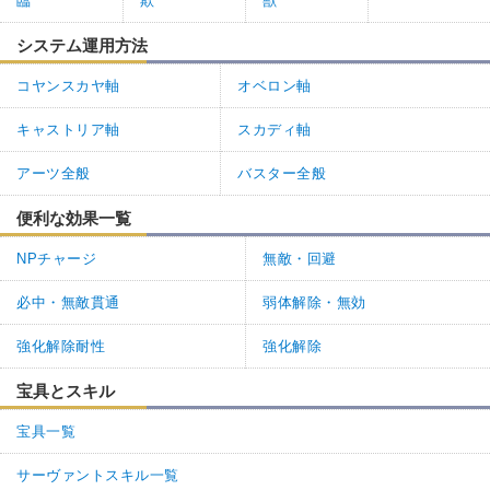
臨
欺
獣
システム運用方法
コヤンスカヤ軸
オベロン軸
キャストリア軸
スカディ軸
アーツ全般
バスター全般
便利な効果一覧
NPチャージ
無敵・回避
必中・無敵貫通
弱体解除・無効
強化解除耐性
強化解除
宝具とスキル
宝具一覧
サーヴァントスキル一覧