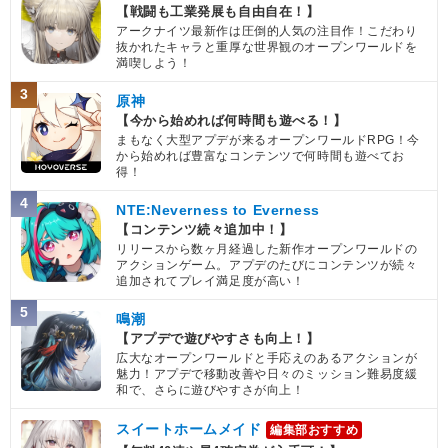
【戦闘も工業発展も自由自在！】
アークナイツ最新作は圧倒的人気の注目作！こだわり
抜かれたキャラと重厚な世界観のオープンワールドを
満喫しよう！
3
原神
【今から始めれば何時間も遊べる！】
まもなく大型アプデが来るオープンワールドRPG！今
から始めれば豊富なコンテンツで何時間も遊べてお
得！
4
NTE:Neverness to Everness
【コンテンツ続々追加中！】
リリースから数ヶ月経過した新作オープンワールドの
アクションゲーム。アプデのたびにコンテンツが続々
追加されてプレイ満足度が高い！
5
鳴潮
【アプデで遊びやすさも向上！】
広大なオープンワールドと手応えのあるアクションが
魅力！アプデで移動改善や日々のミッション難易度緩
和で、さらに遊びやすさが向上！
スイートホームメイド
編集部おすすめ