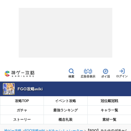
広告非表示
ポイ活
FGO攻略wiki
攻略TOP
イベント攻略
冠位戴冠戦
ガチャ
最強ランキング
キャラ一覧
ストーリー
概念礼装
素材一覧
神ゲー攻略
FGO攻略wiki
ガチャシミュレーター
【FGO】カルナのガチャシ