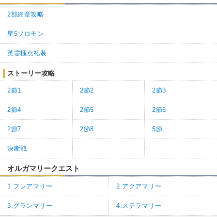
2部終章攻略
星5ソロモン
英霊極点礼装
ストーリー攻略
2節1
2節2
2節3
2節4
2節5
2節6
2節7
2節8
5節
決断戦
-
-
オルガマリークエスト
1.フレアマリー
2.アクアマリー
3.グランマリー
4.ステラマリー