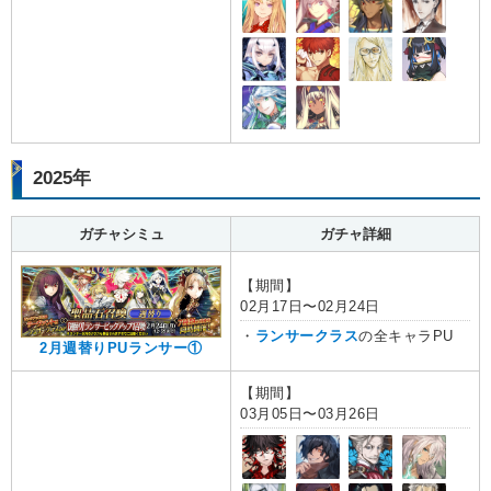
2025年
ガチャシミュ
ガチャ詳細
【期間】
02月17日〜02月24日
・
ランサークラス
の全キャラPU
2月週替りPUランサー①
【期間】
03月05日〜03月26日