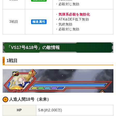
・必殺封じ無効
・
気弾系必殺を無効化
・ATK&DEF低下無効
3戦目
極速属性
・気絶無効
・必殺封じ無効
「VS17号&18号」の敵情報
1戦目
人造人間18号（未来）
HP
5本(約2,000万)