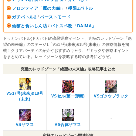
フロンティア「魔の力編」
極限Zバトル
/
ガチバトル2
バーストモード
/
仙猫と食いしん坊
バトスペ改「DAIMA」
/
ドッカンバトル(ドカバト)の高難易度イベント、究極のレッドゾーン「絶
望の未来編」のステージ1「VS17号(未来)&18号(未来)」の攻略情報を掲
載！クリアパーティの紹介やおすすめキャラ、ギミックや攻略ポイント
をまとめている。レッドゾーンを攻略する時の参考にどうぞ。
究極のレッドゾーン「絶望の未来編」攻略記事まとめ
VS17号(未来)&18号
VSセル(第一形態)
VSゴクウブラック
(未来)
-
VSザマス
VS合体ザマス
究極のレッドゾーン関連記事