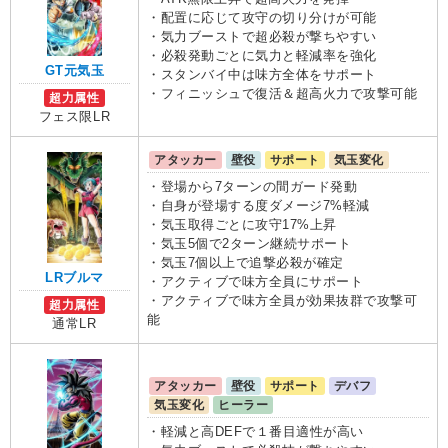
・配置に応じて攻守の切り分けが可能
・気力ブーストで超必殺が撃ちやすい
・必殺発動ごとに気力と軽減率を強化
GT元気玉
・スタンバイ中は味方全体をサポート
・フィニッシュで復活＆超高火力で攻撃可能
超力属性
フェス限LR
アタッカー
壁役
サポート
気玉変化
・登場から7ターンの間ガード発動
・自身が登場する度ダメージ7%軽減
・気玉取得ごとに攻守17%上昇
・気玉5個で2ターン継続サポート
・気玉7個以上で追撃必殺が確定
LRブルマ
・アクティブで味方全員にサポート
・アクティブで味方全員が効果抜群で攻撃可
超力属性
能
通常LR
アタッカー
壁役
サポート
デバフ
気玉変化
ヒーラー
・軽減と高DEFで１番目適性が高い