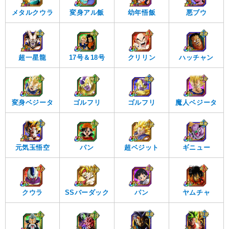
メタルクウラ
変身アル飯
幼年悟飯
悪ブウ
超一星龍
17号＆18号
クリリン
ハッチャン
ゴルフリ
ゴルフリ
変身ベジータ
魔人ベジータ
元気玉悟空
パン
超ベジット
ギニュー
クウラ
SSバーダック
パン
ヤムチャ