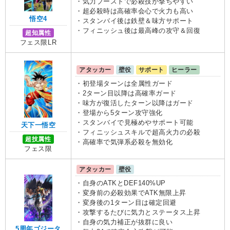
・気力ブーストで必殺技が撃ちやすい
・超必殺時は高確率会心で火力も高い
悟空4
・スタンバイ後は鉄壁＆味方サポート
・フィニッシュ後は最高峰の攻守＆回復
超知属性
フェス限LR
アタッカー
壁役
サポート
ヒーラー
・初登場ターンは全属性ガード
・2ターン目以降は高確率ガード
・味方が復活したターン以降はガード
・登場から5ターン攻守強化
・スタンバイで見極めやサポート可能
天下一悟空
・フィニッシュスキルで超高火力の必殺
超技属性
・高確率で気弾系必殺を無効化
フェス限
アタッカー
壁役
・自身のATKとDEF140%UP
・変身前の必殺効果でATK無限上昇
・変身後の1ターン目は確定回避
・攻撃するたびに気力とステータス上昇
・自身の気力補正が抜群に良い
5周年ゴジータ