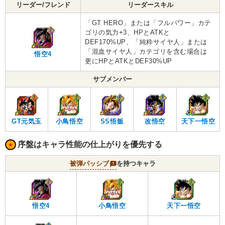
リーダー/フレンド
リーダースキル
「GT HERO」または「フルパワー」カテ
ゴリの気力+3、HPとATKと
DEF170%UP、「純粋サイヤ人」または
「混血サイヤ人」カテゴリを含む場合は
悟空4
更にHPとATKとDEF30%UP
サブメンバー
GT元気玉
小鳥悟空
SS悟飯
改悟空
天下一悟空
序盤はキャラ性能の仕上がりを優先する
被弾パッシブ
を持つキャラ
悟空4
小鳥悟空
天下一悟空