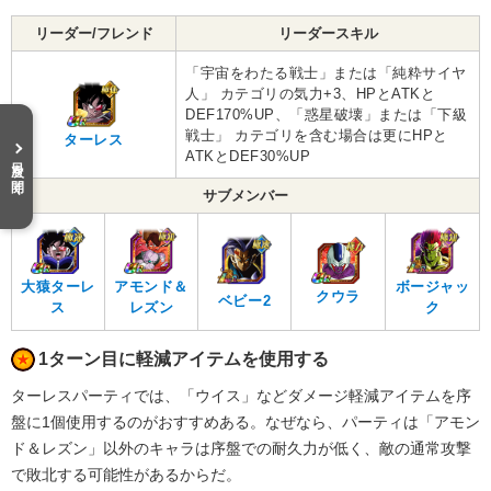
リーダー/フレンド
リーダースキル
「宇宙をわたる戦士」または「純粋サイヤ
人」 カテゴリの気力+3、HPとATKと
DEF170%UP、「惑星破壊」または「下級
戦士」 カテゴリを含む場合は更にHPと
ターレス
ATKとDEF30%UP
目次を開く
サブメンバー
大猿ターレ
アモンド＆
ボージャッ
クウラ
ベビー2
ス
レズン
ク
1ターン目に軽減アイテムを使用する
ターレスパーティでは、「ウイス」などダメージ軽減アイテムを序
盤に1個使用するのがおすすめある。なぜなら、パーティは「アモン
ド＆レズン」以外のキャラは序盤での耐久力が低く、敵の通常攻撃
で敗北する可能性があるからだ。