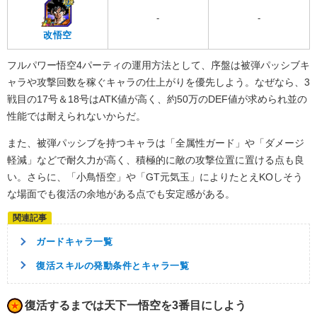
-
-
改悟空
フルパワー悟空4パーティの運用方法として、序盤は被弾パッシブキ
ャラや攻撃回数を稼ぐキャラの仕上がりを優先しよう。なぜなら、3
戦目の17号＆18号はATK値が高く、約50万のDEF値が求められ並の
性能では耐えられないからだ。
また、被弾パッシブを持つキャラは「全属性ガード」や「ダメージ
軽減」などで耐久力が高く、積極的に敵の攻撃位置に置ける点も良
い。さらに、「小鳥悟空」や「GT元気玉」によりたとえKOしそう
な場面でも復活の余地がある点でも安定感がある。
ガードキャラ一覧
復活スキルの発動条件とキャラ一覧
復活するまでは天下一悟空を3番目にしよう