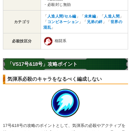
・必殺封じ無効
「
人造人間/セル編
」「
未来編
」「
人造人間
」
カテゴリ
「
コンビネーション
」「
兄弟の絆
」「
世界の
混乱
」
格闘系
必殺技区分
「VS17号&18号」攻略ポイント
気弾系必殺のキャラをなるべく編成しない
17号&18号の攻略のポイントとして、気弾系の必殺やアクティブを