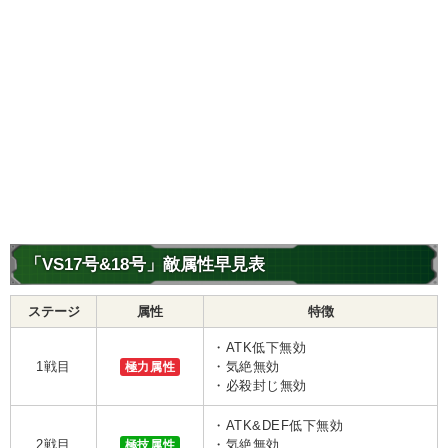
「VS17号&18号」敵属性早見表
ステージ
属性
特徴
・ATK低下無効
1戦目
極力属性
・気絶無効
・必殺封じ無効
・ATK&DEF低下無効
2戦目
極技属性
・気絶無効