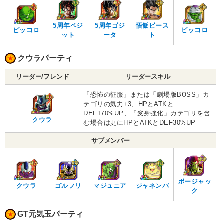
5周年ベジ
5周年ゴジ
悟飯ビース
ピッコロ
ピッコロ
ット
ータ
ト
クウラパーティ
リーダー/フレンド
リーダースキル
「恐怖の征服」または「劇場版BOSS」カ
テゴリの気力+3、HPとATKと
DEF170%UP、「変身強化」カテゴリを含
クウラ
む場合は更にHPとATKとDEF30%UP
サブメンバー
ボージャッ
クウラ
ゴルフリ
マジュニア
ジャネンバ
ク
GT元気玉パーティ