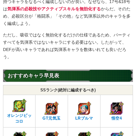
持つキャラをなるべく編成しないのが良い。なぜなら、17号&18号
は
気弾系の必殺技やアクティブスキルを無効化する
からだ。そのた
め、必殺区分が「格闘系」「その他」など気弾系以外のキャラを多
く編成しよう。
ただし、吸収ではなく無効化するだけの仕様であるため、パーティ
すべてを気弾系ではないキャラにする必要はない。したがって、
DEFが高いキャラであれば気弾系キャラを数体いれても良いだろ
う。
おすすめキャラ早見表
SSランク(絶対に編成するべき)
オレンジピッ
GT元気玉
LRブルマ
悟空4
コロ