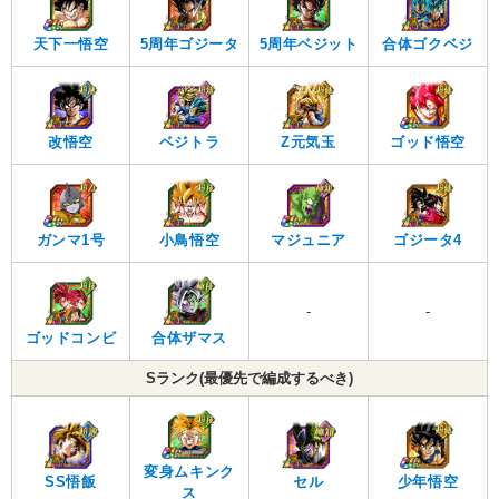
天下一悟空
5周年ゴジータ
5周年ベジット
合体ゴクベジ
改悟空
ベジトラ
Z元気玉
ゴッド悟空
ガンマ1号
小鳥悟空
マジュニア
ゴジータ4
-
-
ゴッドコンビ
合体ザマス
Sランク(最優先で編成するべき)
変身ムキンク
SS悟飯
セル
少年悟空
ス