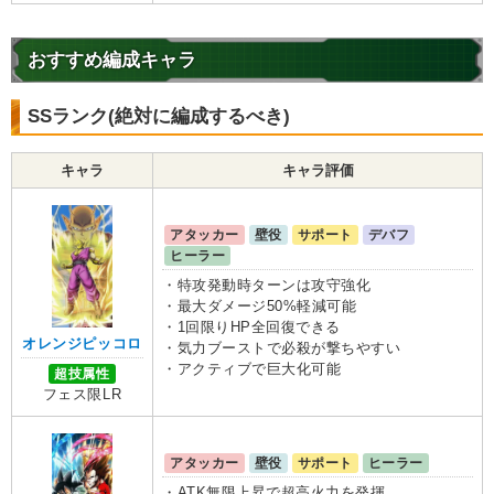
おすすめ編成キャラ
SSランク(絶対に編成するべき)
キャラ
キャラ評価
アタッカー
壁役
サポート
デバフ
ヒーラー
・特攻発動時ターンは攻守強化
・最大ダメージ50%軽減可能
・1回限りHP全回復できる
オレンジピッコロ
・気力ブーストで必殺が撃ちやすい
・アクティブで巨大化可能
超技属性
フェス限LR
アタッカー
壁役
サポート
ヒーラー
・ATK無限上昇で超高火力を発揮