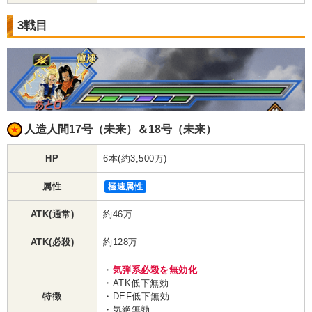
3戦目
人造人間17号（未来）＆18号（未来）
HP
6本(約3,500万)
属性
極速属性
ATK(通常)
約46万
ATK(必殺)
約128万
・
気弾系必殺を無効化
・ATK低下無効
特徴
・DEF低下無効
・気絶無効