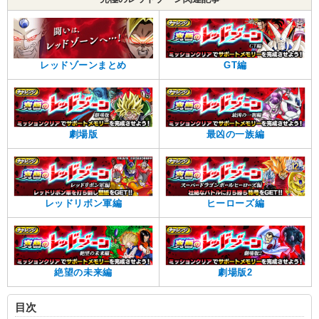
レッドゾーンまとめ
GT編
劇場版
最凶の一族編
レッドリボン軍編
ヒーローズ編
絶望の未来編
劇場版2
目次