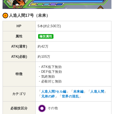
人造人間17号（未来）
HP
5本(約2,500万)
属性
極技属性
ATK(通常)
約42万
ATK(必殺)
約105万
・ATK低下無効
・DEF低下無効
特徴
・気絶無効
・必殺封じ無効
「
人造人間/セル編
」「
未来編
」「
人造人間
」
カテゴリ
「
兄弟の絆
」「
世界の混乱
」
その他
必殺技区分