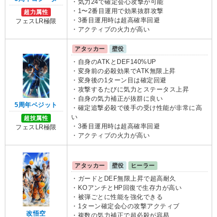
・気力24で確定会心攻撃が可能
・1〜2番目運用で効果抜群攻撃
超力属性
・3番目運用時は超高確率回避
フェスLR極限
・アクティブの火力が高い
アタッカー
壁役
・自身のATKとDEF140%UP
・変身前の必殺効果でATK無限上昇
・変身後の1ターン目は確定回避
・攻撃するたびに気力とステータス上昇
・自身の気力補正が抜群に良い
5周年ベジット
・確定追撃必殺で後手の受け性能が非常に高
い
超技属性
・3番目運用時は超高確率回避
フェスLR極限
・アクティブの火力が高い
アタッカー
壁役
ヒーラー
・ガードとDEF無限上昇で超高耐久
・KOアンチとHP回復で生存力が高い
・被弾ごとに性能を強化できる
・1ターン確定会心の攻撃アクティブ
改悟空
・複数の気力補正で超必殺が容易