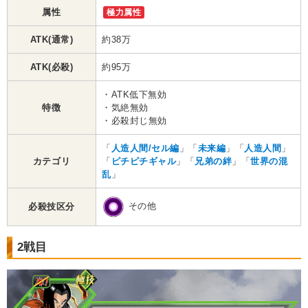
属性
極力属性
ATK(通常)
約38万
ATK(必殺)
約95万
・ATK低下無効
特徴
・気絶無効
・必殺封じ無効
「
人造人間/セル編
」「
未来編
」「
人造人間
」
カテゴリ
「
ピチピチギャル
」「
兄弟の絆
」「
世界の混
乱
」
その他
必殺技区分
2戦目