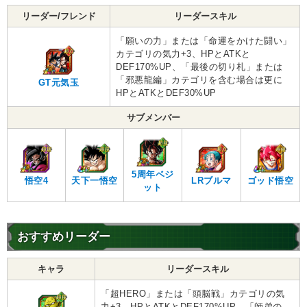
リーダー/フレンド
リーダースキル
「願いの力」または「命運をかけた闘い」
カテゴリの気力+3、HPとATKと
DEF170%UP、「最後の切り札」または
「邪悪龍編」カテゴリを含む場合は更に
GT元気玉
HPとATKとDEF30%UP
サブメンバー
5周年ベジ
悟空4
天下一悟空
LRブルマ
ゴッド悟空
ット
おすすめリーダー
キャラ
リーダースキル
「超HERO」または「頭脳戦」カテゴリの気
力+3、HPとATKとDEF170%UP、「師弟の