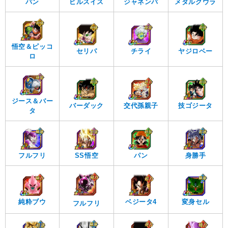
パン
ビルスイス
ジャネンバ
メタルクウラ
悟空＆ピッコ
セリパ
チライ
ヤジロベー
ロ
ジース＆バー
バーダック
交代孫親子
技ゴジータ
タ
フルフリ
SS悟空
パン
身勝手
純粋ブウ
ベジータ4
変身セル
フルフリ