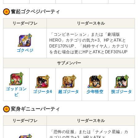
奮起ゴクベジパーティ
リーダー/フレ
リーダースキル
「コンビネーション」または「劇場版
HERO」カテゴリの気力+3、HPとATKと
DEF170%UP、「純粋サイヤ人」カテゴリ
ゴクベジ
を含む場合は更にHPとATKとDEF30%UP
サブメンバー
ゴッドコン
ゴジータ4
超ゴジータ
少年悟空
技ゴジータ
ビ
変身ギニューパーティ
リーダー/フレ
リーダースキル
「恐怖の征服」または「ナメック星編」カ
テゴリの気力+3、HPとATKと