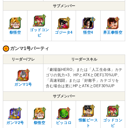
サブメンバー
ゴッドコン
祭悟空
ゴジータ4
悟空4
界王拳悟空
ビ
ガンマ1号パーティ
リーダー/フレ
リーダースキル
「劇場版HERO」または「人工生命体」カテ
ゴリの気力+3、HPとATKとDEF170%UP、
「高速戦闘」または「好敵手」カテゴリを
ガンマ1号
含む場合は更にHPとATKとDEF30%UP
サブメンバー
悟飯ビース
ゴッドコン
ガンマ2号
祭悟空
ピッコロ
ト
ビ