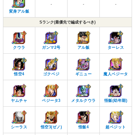
-
-
-
変身アル飯
Sランク(最優先で編成するべき)
ターレス
クウラ
ガンマ2号
アル飯
悟空4
ゴクベジ
ギニュー
魔人ベジータ
ヤムチャ
ベジータ3
メタルクウラ
悟飯(幼年期)
シーラス
悟空3(ゼノ)
悟飯4
超ベジット