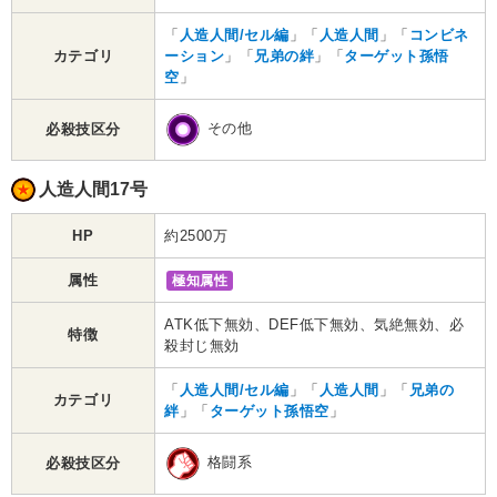
「
人造人間/セル編
」「
人造人間
」「
コンビネ
カテゴリ
ーション
」「
兄弟の絆
」「
ターゲット孫悟
空
」
その他
必殺技区分
人造人間17号
HP
約2500万
属性
極知属性
ATK低下無効、DEF低下無効、気絶無効、必
特徴
殺封じ無効
「
人造人間/セル編
」「
人造人間
」「
兄弟の
カテゴリ
絆
」「
ターゲット孫悟空
」
格闘系
必殺技区分