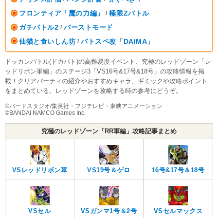
フロンティア「魔の力編」
極限Zバトル
/
ガチバトル2
バーストモード
/
仙猫と食いしん坊
バトスペ改「DAIMA」
/
ドッカンバトル(ドカバト)の高難易度イベント、究極のレッドゾーン「レ
ッドリボン軍編」のステージ3「VS16号&17号&18号」の攻略情報を掲
載！クリアパーティの紹介やおすすめキャラ、ギミックや攻略ポイント
をまとめている。レッドゾーンを攻略する時の参考にどうぞ。
©︎バードスタジオ/集英社・フジテレビ・東映アニメーション
©︎BANDAI NAMCO Games Inc.
究極のレッドゾーン「RR軍編」攻略記事まとめ
VSレッドリボン軍
VS19号＆ゲロ
16号&17号＆18号
VSセル
VSガンマ1号＆2号
VSセルマックス