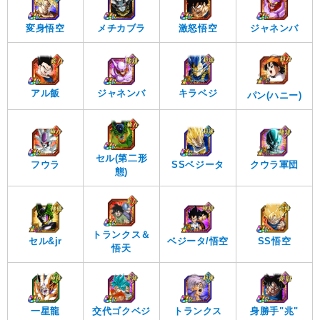
ジャネンバ
変身悟空
メチカブラ
激怒悟空
ジャネンバ
アル飯
キラベジ
パン(ハニー)
セル(第二形
フウラ
SSベジータ
クウラ軍団
態)
トランクス＆
セル&jr
ベジータ/悟空
SS悟空
悟天
一星龍
交代ゴクベジ
トランクス
身勝手"兆"