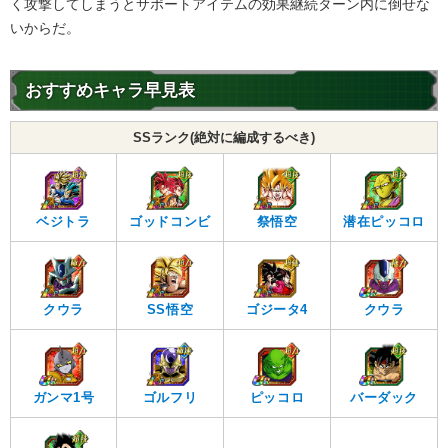
く攻撃してしまうとサポートアイテムの効果継続ターン内に倒せな
いからだ。
おすすめキャラ早見表
SSランク(絶対に編成するべき)
ベジトラ
ゴッドコンビ
祭悟空
潜在ピッコロ
クウラ
SS悟空
ゴジータ4
クウラ
ガンマ1号
ゴルフリ
ピッコロ
バーダック