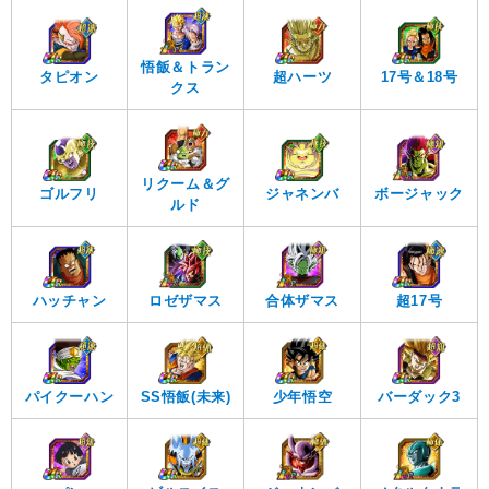
悟飯＆トラン
タピオン
超ハーツ
17号＆18号
クス
リクーム＆グ
ゴルフリ
ジャネンバ
ボージャック
ルド
ロゼザマス
ハッチャン
合体ザマス
超17号
パイクーハン
SS悟飯(未来)
少年悟空
バーダック3