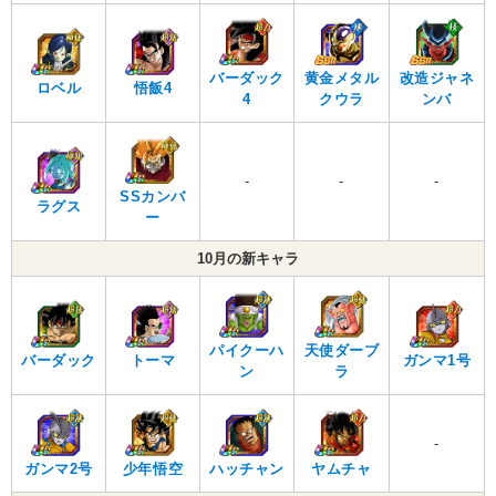
バーダック
黄金メタル
改造ジャネ
ロベル
悟飯4
4
クウラ
ンバ
-
-
-
SSカンバ
ラグス
ー
10月の新キャラ
パイクーハ
天使ダーブ
バーダック
トーマ
ガンマ1号
ン
ラ
-
ガンマ2号
少年悟空
ハッチャン
ヤムチャ