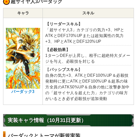
超サイヤ人3バーダック
キャラ
スキル
【リーダースキル】
「超サイヤ人3」カテゴリの気力+3、HPと
ATKとDEF170%UPまたは超知属性の気力
+3、HPとATKとDEF120%UP
【必殺効果】
1ターンDEFが上昇し、相手に超絶特大ダメー
ジを与え、必殺技を封じる
【
パッシブスキル
】
自身の気力+3、ATKとDEF100%UP＆必殺技
発動時に更にATKとDEF100%UP＆超系の味
方全員のATK50%UP＆自身の他に攻撃参加中
バーダック3
の「超サイヤ人を超えた力」カテゴリの味方
がいるとき必ず必殺技が追加発動
実装キャラ情報（10月31日更新）
バーダックとトーマが新規実装