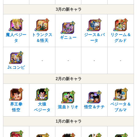
3月の新キャラ
魔人ベジー
トランクス
ジース＆バ
リクーム＆
ギニュー
タ
＆悟天
ータ
グルド
-
-
-
-
Jr.コンビ
2月の新キャラ
界王拳
大猿
ベジータ＆
混血トリオ
悟空＆チチ
悟空
ベジータ
ブルマ
1月の新キャラ