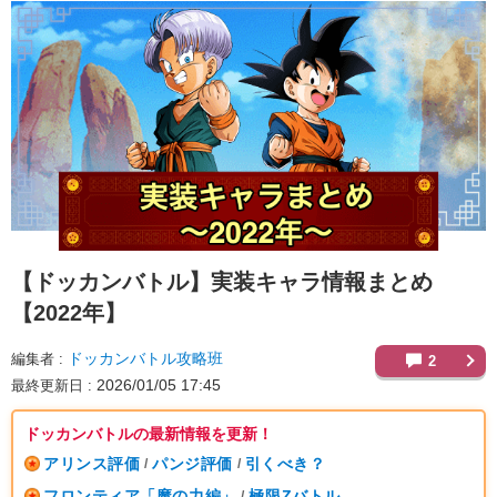
【ドッカンバトル】
実装キャラ情報まとめ
【2022年】
ドッカンバトル攻略班
編集者
2
2026/01/05 17:45
最終更新日
ドッカンバトルの最新情報を更新！
アリンス評価
パンジ評価
引くべき？
/
/
フロンティア「魔の力編」
極限Zバトル
/