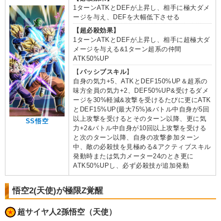
1ターンATKとDEFが上昇し、相手に極大ダメ
ージを与え、DEFを大幅低下させる
【超必殺効果】
1ターンATKとDEFが上昇し、相手に超極大ダ
メージを与える&1ターン超系の仲間
ATK50%UP
【
パッシブスキル
】
自身の気力+5、ATKとDEF150%UP＆超系の
味方全員の気力+2、DEF50%UP&受けるダメ
ージを30%軽減&攻撃を受けるたびに更にATK
とDEF15%UP(最大75%)&バトル中自身が5回
以上攻撃を受けるとそのターン以降、更に気
SS悟空
力+2&バトル中自身が10回以上攻撃を受ける
と次のターン以降、自身の攻撃参加ターン
中、敵の必殺技を見極める&アクティブスキル
発動時または気力メーター24のとき更に
ATK50%UPし、必ず必殺技が追加発動
悟空2(天使)が極限Z覚醒
超サイヤ人2孫悟空（天使）