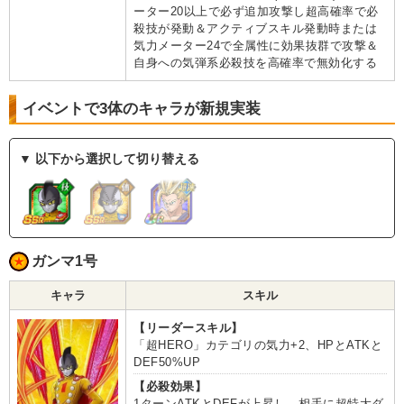
ーター20以上で必ず追加攻撃し超高確率で必
殺技が発動＆アクティブスキル発動時または
気力メーター24で全属性に効果抜群で攻撃＆
自身への気弾系必殺技を高確率で無効化する
イベントで3体のキャラが新規実装
▼ 以下から選択して切り替える
ガンマ1号
キャラ
スキル
【リーダースキル】
「超HERO」カテゴリの気力+2、HPとATKと
DEF50%UP
【必殺効果】
1ターンATKとDEFが上昇し、相手に超特大ダ