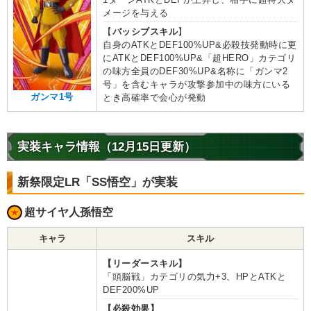
メージを与える
【
パッシブスキル
】
自身のATKとDEF100%UP&必殺技発動時に更
にATKとDEF100%UP&「超HERO」カテゴリ
の味方全員のDEF30%UP&名称に「ガンマ2
号」を含むキャラが攻撃参加中の味方にいる
ガンマ1号
とき高確率で会心が発動
実装キャラ情報（12月15日更新）
新祭限定LR「SS悟空」が実装
超サイヤ人孫悟空
キャラ
スキル
【リーダースキル】
「頭脳戦」カテゴリの気力+3、HPとATKと
DEF200%UP
【必殺効果】