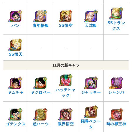
SSトラン
パン
青年悟飯
SS悟空
天津飯
クス
-
-
-
-
SS悟天
11月の新キャラ
ハッチヒャ
ヤムチャ
ヤジロベー
ジャッキー
シャンパ
ック
限界ベジー
ゴテンクス
超ハーツ
限界悟空
時の界王神
タ