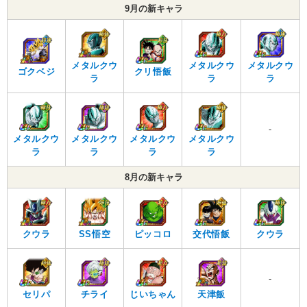
9月の新キャラ
メタルクウ
メタルクウ
メタルクウ
ゴクベジ
クリ悟飯
ラ
ラ
ラ
-
メタルクウ
メタルクウ
メタルクウ
メタルクウ
ラ
ラ
ラ
ラ
8月の新キャラ
クウラ
SS悟空
ピッコロ
交代悟飯
クウラ
-
セリパ
チライ
じいちゃん
天津飯