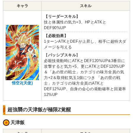
キャラ
スキル
【リーダースキル】
技と体属性の気力+3、HPとATKと
DEF90%UP
【必殺効果】
1ターンATKとDEFが上昇し、相手に超特大ダ
メージを与える
【
パッシブスキル
】
必殺技発動時にATKとDEF120%UP&3番目に
攻撃すると気力+5、更にATKとDEF120%UP
＆「あの世の戦士」カテゴリの味方全員の気
力+2＆取得虹気玉1個につき 「あの世の戦
悟空2(天使)
士」カテゴリの味方全員のATKと
DEF12%UP、自身の会心の発動確率と回避率
12%UP
超強襲の天津飯が極限Z覚醒
天津飯