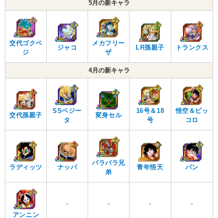
5月の新キャラ
交代ゴクベ
メカフリー
ジャコ
LR孫親子
トランクス
ジ
ザ
4月の新キャラ
SSベジー
16号＆18
悟空＆ピッ
交代孫親子
変身セル
タ
号
コロ
パラパラ兄
ラディッツ
ナッパ
青年悟天
パン
弟
-
-
-
-
アンニン