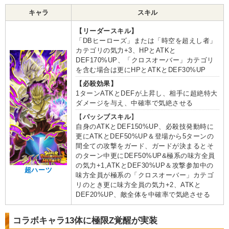
キャラ
スキル
【リーダースキル】
「DBヒーローズ」または「時空を超えし者」
カテゴリの気力+3、HPとATKと
DEF170%UP、「クロスオーバー」カテゴリ
を含む場合は更にHPとATKとDEF30%UP
【必殺効果】
1ターンATKとDEFが上昇し、相手に超絶特大
ダメージを与え、中確率で気絶させる
【
パッシブスキル
】
自身のATKとDEF150%UP、必殺技発動時に
更にATKとDEF50%UP＆登場から5ターンの
間全ての攻撃をガード、ガードが決まるとそ
のターン中更にDEF50%UP&極系の味方全員
の気力+1,ATKとDEF30%UP＆攻撃参加中の
超ハーツ
味方全員が極系の「クロスオーバー」カテゴ
リのとき更に味方全員の気力+2、ATKと
DEF20%UP、敵全体を中確率で気絶させる
コラボキャラ13体に極限Z覚醒が実装