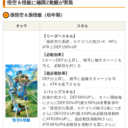
悟空＆悟飯に極限Z覚醒が実装
孫悟空＆孫悟飯（幼年期）
キャラ
スキル
【リーダースキル】
「孫悟空の系譜」カテゴリの気力+4、HPと
ATKとDEF130%UP
【必殺効果】
1ターンDEFが上昇し、相手に極大ダメージを
与え、必殺技を封じる
【超必殺効果】
DEFが上昇し、相手に超極大ダメージを与
え、ATKを低下させる
【
パッシブスキル
】
自身の気力+2、DEF59%UPし、ターン開始毎
にさらにDEF20%UP(最大59%)&攻撃参加中
の「孫悟空の系譜」カテゴリの味方1体につき
さらにDEF20％UP(最大59%)&必殺技発動時
にATK59%UPし、超必殺技発動時さらに
悟空&悟飯
ATK58%UP&必殺技を発動する度にさらに