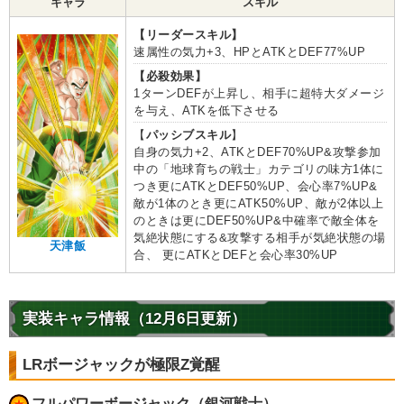
キャラ
スキル
【リーダースキル】
速属性の気力+3、HPとATKとDEF77%UP
【必殺効果】
1ターンDEFが上昇し、相手に超特大ダメージ
を与え、ATKを低下させる
【
パッシブスキル
】
自身の気力+2、ATKとDEF70%UP&攻撃参加
中の「地球育ちの戦士」カテゴリの味方1体に
つき更にATKとDEF50%UP、会心率7%UP&
敵が1体のとき更にATK50%UP、敵が2体以上
のときは更にDEF50%UP&中確率で敵全体を
気絶状態にする&攻撃する相手が気絶状態の場
天津飯
合、 更にATKとDEFと会心率30%UP
実装キャラ情報（12月6日更新）
LRボージャックが極限Z覚醒
フルパワーボージャック（銀河戦士）