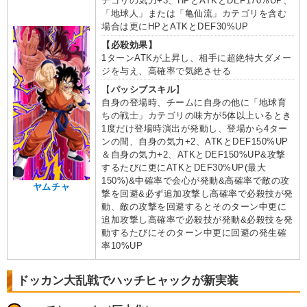
テゴリの気力+3、HPとATKとDEF170%UP、
「地球人」または「亀仙流」カテゴリを含む
場合は更にHPとATKとDEF30%UP
【必殺効果】
1ターンATKが上昇し、相手に超絶特大ダメー
ジを与え、高確率で気絶させる
【
パッシブスキル
】
自身の登場時、チームに自身の他に「地球育
ちの戦士」カテゴリの味方が5体以上いるとき
1度だけ登場時演出が発動し、登場から4ター
ンの間、自身の気力+2、ATKとDEF150%UP
＆自身の気力+2、ATKとDEF150%UP&攻撃
するたびに更にATKとDEF30%UP(最大
150%)&中確率で会心が発動&高確率で敵の攻
ヤムチャ
撃を回避&必ず追加攻撃し高確率で必殺技が発
動、敵の攻撃を回避するとそのターン中更に
追加攻撃し高確率で必殺技が発動&必殺技を発
動するたびにそのターン中更に回避の発生確
率10%UP
ドッカン大乱戦でハッチヒャックが新実装