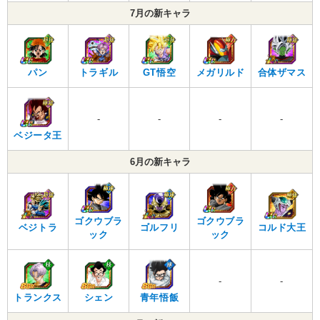
7月の新キャラ
パン
トラギル
GT悟空
メガリルド
合体ザマス
-
-
-
-
ベジータ王
6月の新キャラ
ゴクウブラ
ゴクウブラ
ベジトラ
ゴルフリ
コルド大王
ック
ック
-
-
トランクス
シェン
青年悟飯