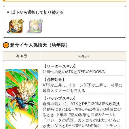
▼ 以下から選択して切り替える
超サイヤ人孫悟天（幼年期）
キャラ
スキル
【リーダースキル】
知属性の敵のATKとDEF40%DOWN
【必殺効果】
ATKが上昇し、1ターンDEFが上昇し、相手に
超特大ダメージを与える
【
パッシブスキル
】
自身の気力+2、ATKとDEF120%UP&必殺技
発動時に更にDEF70%UP&2番目か3番目にい
るとき 中確率で敵の攻撃を回避&チームに
「ベジータの系譜」カテゴリの味方がいると
き更にATKとDEF70%UP&名称に「トランク