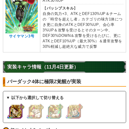
ATK30%UP
【
パッシブスキル
】
自身の気力+3、ATKとDEF130%UP＆チーム
の「時空を超えし者」カテゴリの味方1体につ
き更に自身のATKとDEF30%UP、会心率
3%UP＆攻撃を受けるとそのターン中、
DEF30%DOWN＆攻撃を受けるたびに、更に
サイヤマン3号
ATKとDEF10%UP（最大30%）＆通常攻撃を
30%軽減し超絶大な威力で反撃
実装キャラ情報（11月4日更新）
バーダック4体に極限Z覚醒が実装
▼ 以下から選択して切り替える