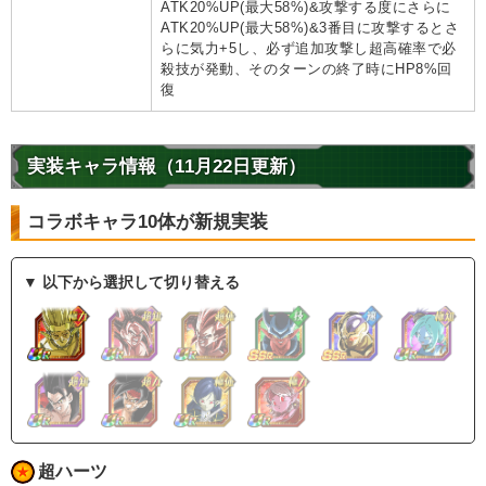
ATK20%UP(最大58%)&攻撃する度にさらに
ATK20%UP(最大58%)&3番目に攻撃するとさ
らに気力+5し、必ず追加攻撃し超高確率で必
殺技が発動、そのターンの終了時にHP8%回
復
実装キャラ情報（11月22日更新）
コラボキャラ10体が新規実装
▼ 以下から選択して切り替える
超ハーツ