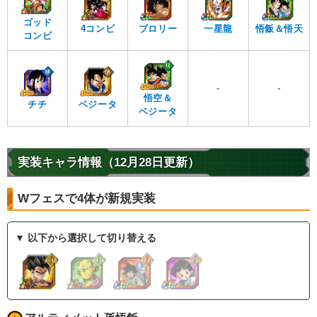
ゴッド
4コンビ
ブロリー
一星龍
悟飯＆悟天
コンビ
-
-
悟空＆
チチ
ベジータ
ベジータ
実装キャラ情報（12月28日更新）
Wフェスで4体が新規実装
▼ 以下から選択して切り替える