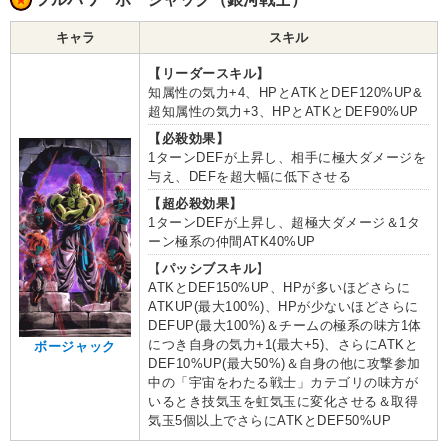
キャラ
スキル
【リーダースキル】
知属性の気力+4、HPとATKとDEF120%UP&
超知属性の気力+3、HPとATKとDEF90%UP
【必殺効果】
1ターンDEFが上昇し、相手に極大ダメージを
与え、DEFを超大幅に低下させる
【超必殺効果】
1ターンDEFが上昇し、超極大ダメージ＆1タ
ーン極系の仲間ATK40%UP
【
パッシブスキル
】
ATKとDEF150%UP、HPが多いほどさらに
ATKUP(最大100%)、HPが少ないほどさらに
DEFUP(最大100%)＆チームの極系の味方1体
につき自身の気力+1(最大+5)、さらにATKと
ボージャック
DEF10%UP(最大50%)＆自身の他に攻撃参加
中の「宇宙をわたる戦士」カテゴリの味方が
いるとき技気玉を虹気玉に変化させる＆取得
気玉5個以上でさらにATKとDEF50%UP