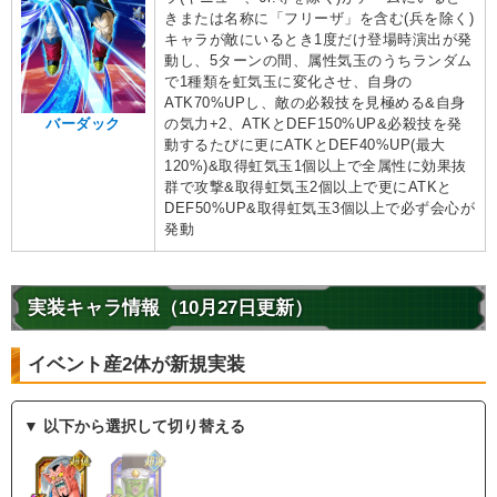
きまたは名称に「フリーザ」を含む(兵を除く)
キャラが敵にいるとき1度だけ登場時演出が発
動し、5ターンの間、属性気玉のうちランダム
で1種類を虹気玉に変化させ、自身の
ATK70%UPし、敵の必殺技を見極める&自身
バーダック
の気力+2、ATKとDEF150%UP&必殺技を発
動するたびに更にATKとDEF40%UP(最大
120%)&取得虹気玉1個以上で全属性に効果抜
群で攻撃&取得虹気玉2個以上で更にATKと
DEF50%UP&取得虹気玉3個以上で必ず会心が
発動
実装キャラ情報（10月27日更新）
イベント産2体が新規実装
▼ 以下から選択して切り替える