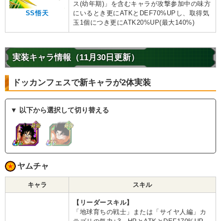
ス(幼年期)」を含むキャラが攻撃参加中の味方
SS悟天
にいるとき更にATKとDEF70%UPし、取得気
玉1個につき更にATK20%UP(最大140%)
実装キャラ情報（11月30日更新）
ドッカンフェスで新キャラが2体実装
▼ 以下から選択して切り替える
ヤムチャ
キャラ
スキル
【リーダースキル】
「地球育ちの戦士」または「サイヤ人編」カ