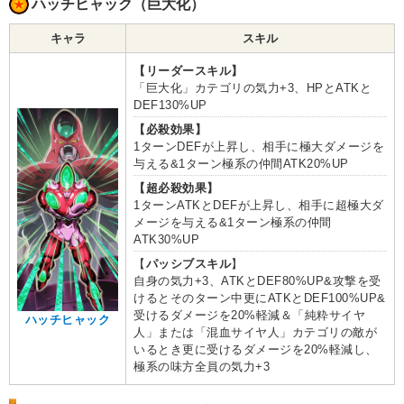
ハッチヒャック（巨大化）
キャラ
スキル
【リーダースキル】
「巨大化」カテゴリの気力+3、HPとATKと
DEF130%UP
【必殺効果】
1ターンDEFが上昇し、相手に極大ダメージを
与える&1ターン極系の仲間ATK20%UP
【超必殺効果】
1ターンATKとDEFが上昇し、相手に超極大ダ
メージを与える&1ターン極系の仲間
ATK30%UP
【
パッシブスキル
】
自身の気力+3、ATKとDEF80%UP&攻撃を受
けるとそのターン中更にATKとDEF100%UP&
受けるダメージを20%軽減＆「純粋サイヤ
ハッチヒャック
人」または「混血サイヤ人」カテゴリの敵が
いるとき更に受けるダメージを20%軽減し、
極系の味方全員の気力+3