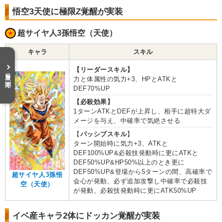
悟空3天使に極限Z覚醒が実装
超サイヤ人3孫悟空（天使）
キャラ
スキル
【リーダースキル】
目次を開く
力と体属性の気力+3、HPとATKと
DEF70%UP
【必殺効果】
1ターンATKとDEFが上昇し、相手に超特大ダ
メージを与え、中確率で気絶させる
【
パッシブスキル
】
ターン開始時に気力+3、ATKと
DEF100%UP&必殺技発動時に更にATKと
DEF50%UP&HP50%以上のとき更に
DEF50%UP&登場から5ターンの間、高確率で
超サイヤ人3孫悟
会心が発動、必ず追加攻撃し中確率で必殺技
空（天使）
が発動、必殺技発動時に更にATK50%UP
イベ産キャラ2体にドッカン覚醒が実装