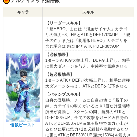
アルティメット孫悟飯
キャラ
スキル
【リーダースキル】
「超HERO」または「混血サイヤ人」カテゴ
リの気力+3、HPとATKとDEF170%UP、「親
子の絆」または「劇場版HERO」カテゴリを
含む場合は更にHPとATKとDEF30%UP
【必殺効果】
1ターンATKが大幅上昇、DEFが上昇し、相手
に極大ダメージを与え、中確率で気絶させる
【超必殺効果】
1ターンATKとDEFが大幅上昇し、相手に超極
大ダメージを与え、ATKとDEFを低下させる
【
パッシブスキル
】
自身の登場時、チームに自身の他に「親子の
絆」カテゴリの味方がいるとき1度だけ登場時
演出が発動し、3ターンの間、自身のATKと
DEF100%UP、全ての攻撃をガード＆自身の
ATKとDEF150%UP＆気玉取得で気力が上が
悟飯ビースト
るたびに更に気力+1＆必殺技を発動するたび
に更にATKとDEF30%UP(最大150%)＆気力メ