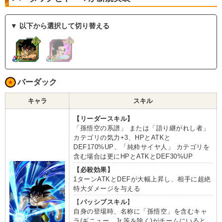
▼ 以下から選択して切り替える
バーダック
キャラ
スキル
【リーダースキル】
「孫悟空の系譜」 または「語り継がれし者」
カテゴリの気力+3、HPとATKと
DEF170%UP、「純粋サイヤ人」 カテゴリを
含む場合は更にHPとATKとDEF30%UP
【必殺効果】
1ターンATKとDEFが大幅上昇し、相手に超絶
特大ダメージを与える
【
パッシブスキル
】
自身の登場時、名称に「孫悟空」を含むキャ
ラ(ギニュー、Jr.等を除く)がチームにいると