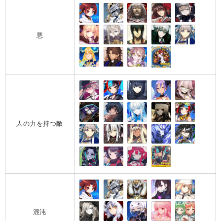
悪
人の力を持つ敵
混沌