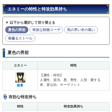
エネミーの特性と特攻効果持ち
▼ 以下から選択して切り替える
夏色の男前
奇抜な秋物コーデ
気の早い冬の装い
春薫るストール
夏色の男前
エネミー
特性
【属性・特性】
人属性、混沌、悪、男性、人型、愛する
者、梁山泊、サーヴァント
燕青
有効な特攻持ち
特性
特攻効果持ち