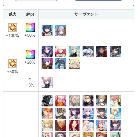
威力
絆pt
サーヴァント
+50%
+100%
+20%
+50%
全
+5%