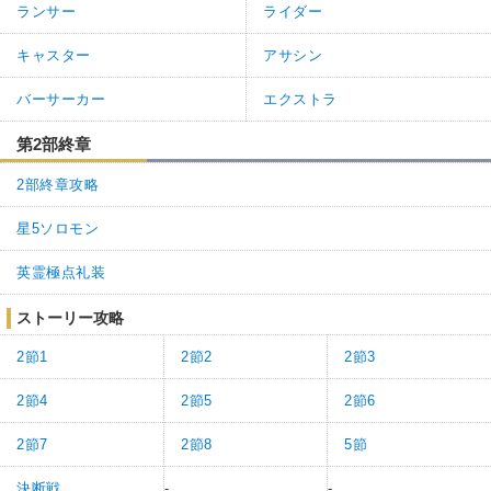
ランサー
ライダー
キャスター
アサシン
バーサーカー
エクストラ
第2部終章
2部終章攻略
星5ソロモン
英霊極点礼装
ストーリー攻略
2節1
2節2
2節3
2節4
2節5
2節6
2節7
2節8
5節
決断戦
-
-