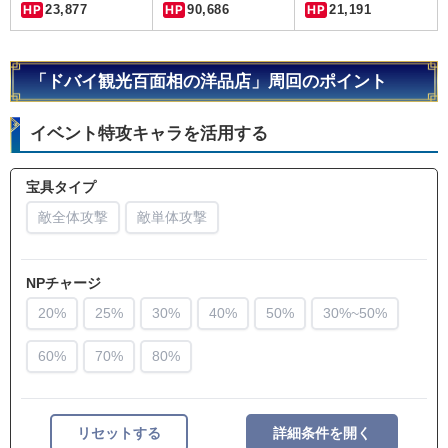
HP
23,877
HP
90,686
HP
21,191
「ドバイ観光百面相の洋品店」周回のポイント
イベント特攻キャラを活用する
宝具タイプ
敵全体攻撃
敵単体攻撃
NPチャージ
20%
25%
30%
40%
50%
30%~50%
60%
70%
80%
リセットする
詳細条件を開く