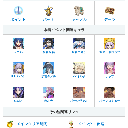
ポイント
ポット
キャメル
デーツ
水着イベント関連キャラ
シエル
カズラドロップ
水着徐福
水着ニキチ
BBドバイ
水着テノチ
XXオルタ
リップ
カルナ
パーシヴァル
Sエレ
バーソロミュー
その他関連リンク
メインクリア時間
メインクエ攻略