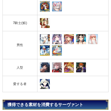
7騎士(鯖)
男性
人型
愛する者
獲得できる素材を消費するサーヴァント