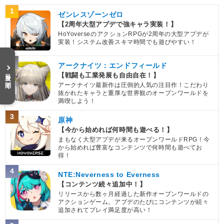
1
ゼンレスゾーンゼロ
【2周年大型アプデで強キャラ実装！】
HoYoverseのアクションRPGが2周年の大型アプデが
実装！システム改善スキマ時間でも遊びやすい！
2
アークナイツ：エンドフィールド
目次を開く
【戦闘も工業発展も自由自在！】
アークナイツ最新作は圧倒的人気の注目作！こだわり
抜かれたキャラと重厚な世界観のオープンワールドを
満喫しよう！
3
原神
【今から始めれば何時間も遊べる！】
まもなく大型アプデが来るオープンワールドRPG！今
から始めれば豊富なコンテンツで何時間も遊べてお
得！
4
NTE:Neverness to Everness
【コンテンツ続々追加中！】
リリースから数ヶ月経過した新作オープンワールドの
アクションゲーム。アプデのたびにコンテンツが続々
追加されてプレイ満足度が高い！