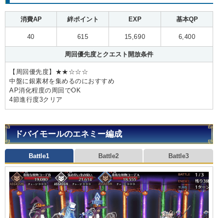
消費AP
絆ポイント
EXP
基本QP
40
615
15,690
6,400
周回優先度とクエスト開放条件
【周回優先度】★★☆☆☆
中盤に銀素材を集めるのにおすすめ
AP消化程度の周回でOK
4節進行度3クリア
ドバイモールのエネミー編成
Battle1
Battle2
Battle3