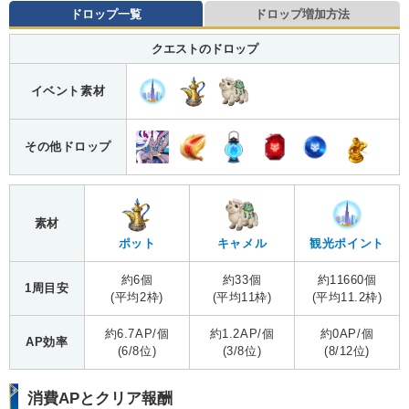
ドロップ一覧
ドロップ増加方法
クエストのドロップ
イベント素材
その他ドロップ
素材
ポット
キャメル
観光ポイント
約6個
約33個
約11660個
1周目安
(平均2枠)
(平均11枠)
(平均11.2枠)
約6.7AP/個
約1.2AP/個
約0AP/個
AP効率
(6/8位)
(3/8位)
(8/12位)
消費APとクリア報酬