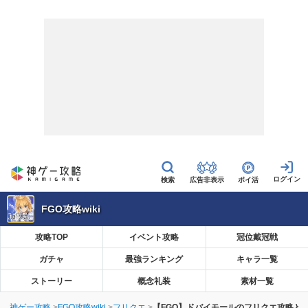
広告非表示
ポイ活
FGO攻略wiki
攻略TOP
イベント攻略
冠位戴冠戦
ガチャ
最強ランキング
キャラ一覧
ストーリー
概念礼装
素材一覧
神ゲー攻略
FGO攻略wiki
フリクエ
【FGO】ドバイモールのフリクエ攻略と周回