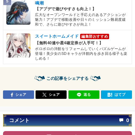
5
鳴潮
【アプデで遊びやすさも向上！】
広大なオープンワールドと手応えのあるアクションが
魅力！アプデで移動改善や日々のミッション難易度緩
和で、さらに遊びやすさが向上！
スイートホームメイド
編集部おすすめ
【無料40連や星4確定券が入手可！】
ボロボロの洋館をリフォームしていくパズルゲームが
登場！美少女のSDキャラが洋館内を歩き回る様子も楽
しめる！
この記事をシェアする
シェア
シェア
送る
はてブ
コメント
0