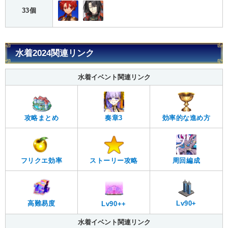
33個
水着2024関連リンク
水着イベント関連リンク
攻略まとめ
奏章3
効率的な進め方
フリクエ効率
ストーリー攻略
周回編成
高難易度
Lv90+
Lv90++
水着イベント関連リンク