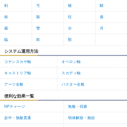
剣
弓
槍
騎
術
殺
狂
盾
裁
讐
分
月
臨
欺
獣
システム運用方法
コヤンスカヤ軸
オベロン軸
キャストリア軸
スカディ軸
アーツ全般
バスター全般
便利な効果一覧
NPチャージ
無敵・回避
必中・無敵貫通
弱体解除・無効