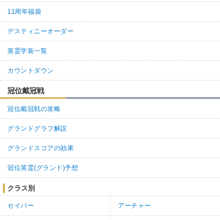
11周年福袋
デスティニーオーダー
英霊学装一覧
カウントダウン
冠位戴冠戦
冠位戴冠戦の攻略
グランドグラフ解説
グランドスコアの効果
冠位英霊(グランド)予想
クラス別
セイバー
アーチャー