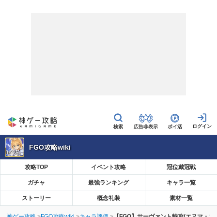
広告非表示
ポイ活
FGO攻略wiki
攻略TOP
イベント攻略
冠位戴冠戦
ガチャ
最強ランキング
キャラ一覧
ストーリー
概念礼装
素材一覧
神ゲー攻略
FGO攻略wiki
キャラ評価
【FGO】サーヴァント特攻(エヌマ・エ