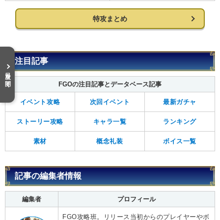
特攻まとめ
注目記事
目次を開く
FGOの注目記事とデータベース記事
イベント攻略
次回イベント
最新ガチャ
ストーリー攻略
キャラ一覧
ランキング
素材
概念礼装
ボイス一覧
記事の編集者情報
編集者
プロフィール
FGO攻略班。リリース当初からのプレイヤーやボ