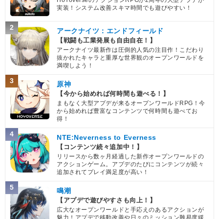
HoYoverseのアクションRPGが2周年の大型アプデが
実装！システム改善スキマ時間でも遊びやすい！
2
アークナイツ：エンドフィールド
【戦闘も工業発展も自由自在！】
アークナイツ最新作は圧倒的人気の注目作！こだわり
抜かれたキャラと重厚な世界観のオープンワールドを
満喫しよう！
3
原神
【今から始めれば何時間も遊べる！】
まもなく大型アプデが来るオープンワールドRPG！今
から始めれば豊富なコンテンツで何時間も遊べてお
得！
4
NTE:Neverness to Everness
【コンテンツ続々追加中！】
リリースから数ヶ月経過した新作オープンワールドの
アクションゲーム。アプデのたびにコンテンツが続々
追加されてプレイ満足度が高い！
5
鳴潮
【アプデで遊びやすさも向上！】
広大なオープンワールドと手応えのあるアクションが
魅力！アプデで移動改善や日々のミッション難易度緩