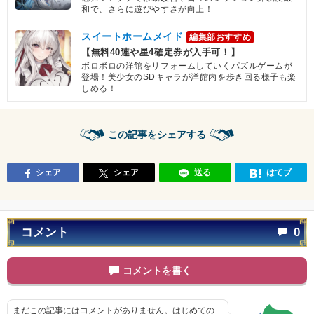
和で、さらに遊びやすさが向上！
スイートホームメイド
編集部おすすめ
【無料40連や星4確定券が入手可！】
ボロボロの洋館をリフォームしていくパズルゲームが
登場！美少女のSDキャラが洋館内を歩き回る様子も楽
しめる！
この記事をシェアする
シェア
シェア
送る
はてブ
コメント
0
コメントを書く
まだこの記事にはコメントがありません。はじめての