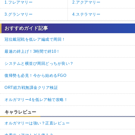
1.フレアマリー
2.アクアマリー
3.グランマリー
4.ステラマリー
おすすめガイド記事
冠位戴冠戦を低レア編成で周回！
最速の絆上げ！3時間で絆10！
システムと横並び周回どっちが良い？
復帰勢も必見！今から始めるFGO
ORT総力戦無課金クリア検証
オルガマリー4を低レア軸で攻略！
キャラレビュー
オルガマリーは強い？正直レビュー