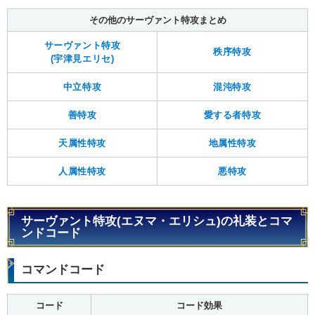
その他のサーヴァント特攻まとめ
サーヴァント特攻
秩序特攻
(宇津見エリセ)
中立特攻
混沌特攻
善特攻
愛する者特攻
天属性特攻
地属性特攻
人属性特攻
悪特攻
サーヴァント特攻(エヌマ・エリシュ)の礼装とコマ
ンドコード
コマンドコード
コード
コード効果