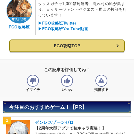
ックスガチャ1,000箱到達者、隠れ村の民が集ま
り、日々サーヴァントやクエスト周回の検証を行
っています！
▶FGO攻略班Twitter
FGO攻略班
▶FGO攻略班YouTube動画
FGO攻略TOP
この記事を評価してね！
イマイチ
いいね
指摘する
今注目のおすすめゲーム！【PR】
1
ゼンレスゾーンゼロ
【2周年大型アプデで強キャラ実装！】