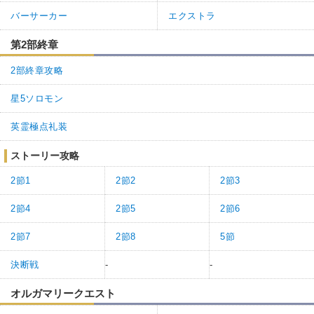
バーサーカー
エクストラ
第2部終章
2部終章攻略
星5ソロモン
英霊極点礼装
ストーリー攻略
2節1
2節2
2節3
2節4
2節5
2節6
2節7
2節8
5節
決断戦
-
-
オルガマリークエスト