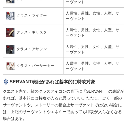
ーヴァント
人属性、男性、女性、人型、サ
クラス・ライダー
ーヴァント
人属性、男性、女性、人型、サ
クラス・キャスター
ーヴァント
人属性、男性、女性、人型、サ
クラス・アサシン
ーヴァント
人属性、男性、女性、人型、サ
クラス・バーサーカー
ーヴァント
SERVANT表記があれば基本的に特攻対象
クエスト内で、敵のクラスアイコンの直下に「SERVANT」の表記が
あれば、基本的には特攻が入ると思っていい。ただし、ごく一部の
サーヴァントや、ストーリーの都合上サーヴァントではない場合に
は、上記のサーヴァントやエネミーであっても特攻が入らなくなる
場合はある。